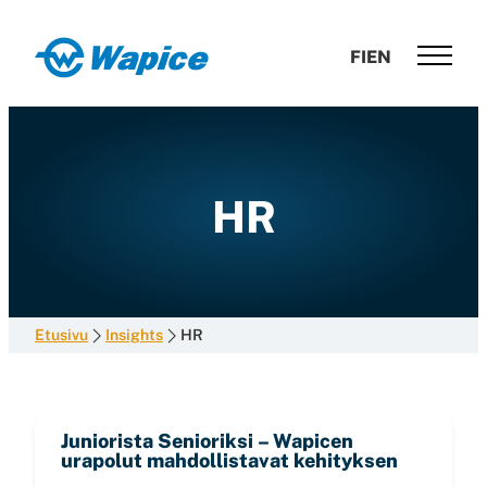
Siirry
suoraan
Wapice
FI
EN
sisältöön
Software
development
with
end-
to-
HR
end
competence
Etusivu
Insights
HR
Juniorista Senioriksi – Wapicen
urapolut mahdollistavat kehityksen