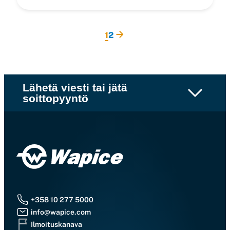
1
2
Lähetä viesti tai jätä
soittopyyntö
+358 10 277 5000
info@wapice.com
Ilmoituskanava