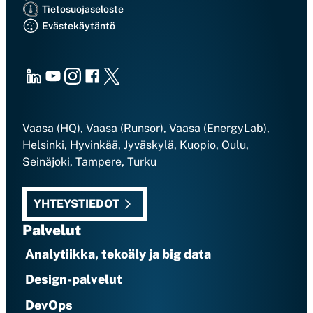
Tietosuojaseloste
Evästekäytäntö
LinkedIn
Youtube
Instagram
Facebook
X
Vaasa (HQ), Vaasa (Runsor), Vaasa (EnergyLab),
Helsinki, Hyvinkää, Jyväskylä, Kuopio, Oulu,
Seinäjoki, Tampere, Turku
YHTEYSTIEDOT
Palvelut
Analytiikka, tekoäly ja big data
Design-palvelut
DevOps