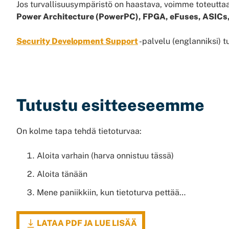
Jos turvallisuusympäristö on haastava, voimme toteuttaa 
Power Architecture (PowerPC), FPGA, eFuses, ASICs,
Security Development Support
-palvelu (englanniksi) t
Tutustu esitteeseemme
On kolme tapa tehdä tietoturvaa:
Aloita varhain (harva onnistuu tässä)
Aloita tänään
Mene paniikkiin, kun tietoturva pettää…
LATAA PDF JA LUE LISÄÄ