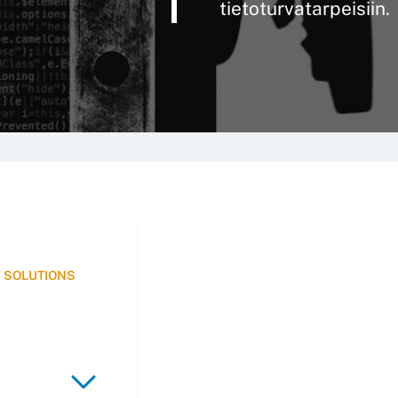
tietoturvatarpeisiin.
Y SOLUTIONS