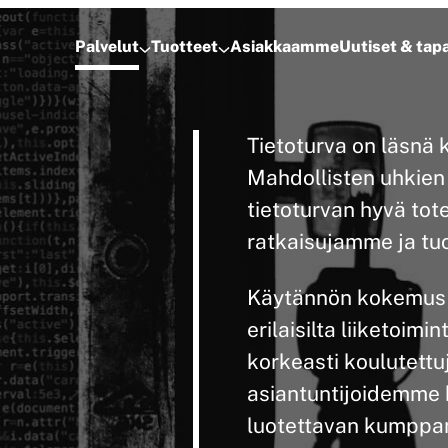
Palvelut
Tuotteet
Asiakkaamme
Uutiset & ta
Tietoturva on läsnä 
Mahdollisten uhkie
tietoturvan hyvä tot
ratkaisujamme ja tu
Käytännön kokemus s
erilaisilta liiketoimi
korkeasti koulutettu
asiantuntijoidemme 
luotettavan kumppan