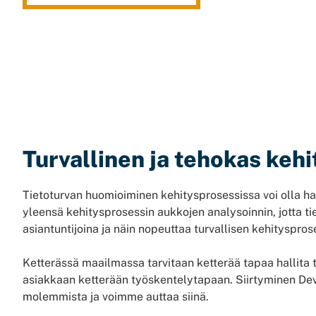
Turvallinen ja tehokas kehi
Tietoturvan huomioiminen kehitysprosessissa voi olla h
yleensä kehitysprosessin aukkojen analysoinnin, jotta 
asiantuntijoina ja näin nopeuttaa turvallisen kehityspros
Ketterässä maailmassa tarvitaan ketterää tapaa hallita t
asiakkaan ketterään työskentelytapaan. Siirtyminen De
molemmista ja voimme auttaa siinä.