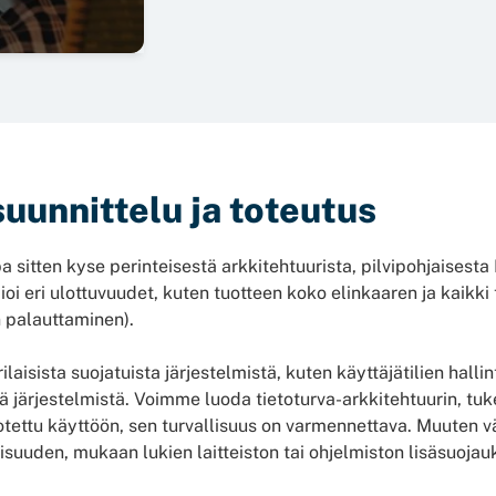
suunnittelu ja toteutus
a sitten kyse perinteisestä arkkitehtuurista, pilvipohjaisest
oi eri ulottuvuudet, kuten tuotteen koko elinkaaren ja kaikki 
n palauttaminen).
ilaisista suojatuista järjestelmistä, kuten käyttäjätilien hal
ä järjestelmistä. Voimme luoda tietoturva-arkkitehtuurin, tuk
otettu käyttöön, sen turvallisuus on varmennettava. Muuten väh
suuden, mukaan lukien laitteiston tai ohjelmiston lisäsuojau