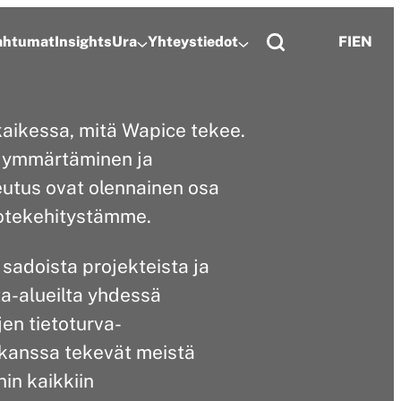
pahtumat
Insights
Ura
Yhteystiedot
FI
EN
kaikessa, mitä Wapice tekee.
n ymmärtäminen ja
eutus ovat olennainen osa
otekehitystämme.
adoista projekteista ja
nta-alueilta yhdessä
jen tietoturva-
kanssa tekevät meistä
in kaikkiin