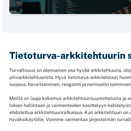
Tietoturva-arkkitehtuurin 
Turvallisuus on olennainen osa hyvää arkkitehtuuria, olip
pilviarkkitehtuurista. Hyvä tietoturva-arkkitehtuuri huomi
suojaus, havaitseminen, reagointi ja normaalin toiminna
Meillä on laaja kokemus arkkitehtuurisuunnittelusta ja er
lokien hallintaan ja varmenteiden käsittelyyn kehitetyist
ehdotettua arkkitehtuuriratkaisua. Kun arkkitehtuuri on 
hyväksikäytölle. Voimme varmentaa järjestelmän turvalli