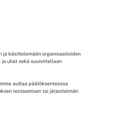
n ja käsittelemään organisaatioiden
t ja uhat sekä suunnitellaan
Voimme auttaa päätöksenteossa
uksen testaamisen tai järjestelmän