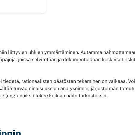
elmiin liittyvien uhkien ymmärtäminen. Autamme hahmottamaa
yöpajoja, joissa selvitetään ja dokumentoidaan keskeiset riski
i tiedetä, rationaalisten päätösten tekeminen on vaikeaa. 
ältää turvaominaisuuksien analysoinnin, järjestelmän toteut
 (englanniksi) tekee kaikkia näitä tarkastuksia.
innin