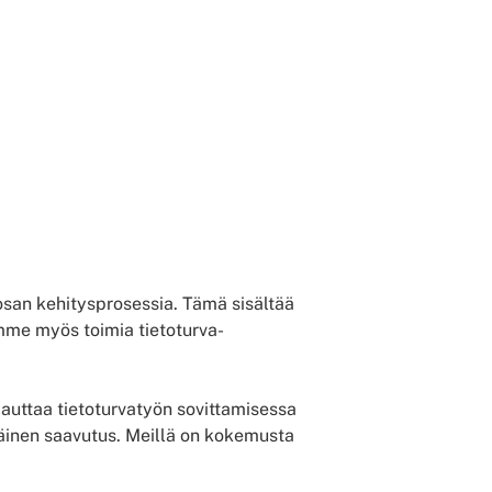
osan kehitysprosessia. Tämä sisältää
mme myös toimia tietoturva-
 auttaa tietoturvatyön sovittamisessa
äinen saavutus. Meillä on kokemusta