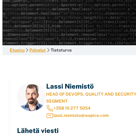
Etusivu
Palvelut
Tietoturva
Lassi Niemistö
HEAD OF DEVOPS, QUALITY AND SECURIT
SEGMENT
+358 10 277 5054
lassi.niemisto@wapice.com
Lähetä viesti