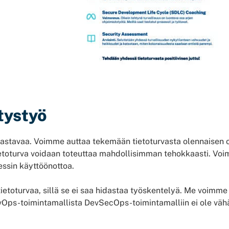
tystyö
aastavaa. Voimme auttaa tekemään tietoturvasta olennaisen 
tietoturva voidaan toteuttaa mahdollisimman tehokkaasti. Voi
essin käyttöönottoa.
ietoturvaa, sillä se ei saa hidastaa työskentelyä. Me voimme
vOps-toimintamallista DevSecOps-toimintamalliin ei ole väh