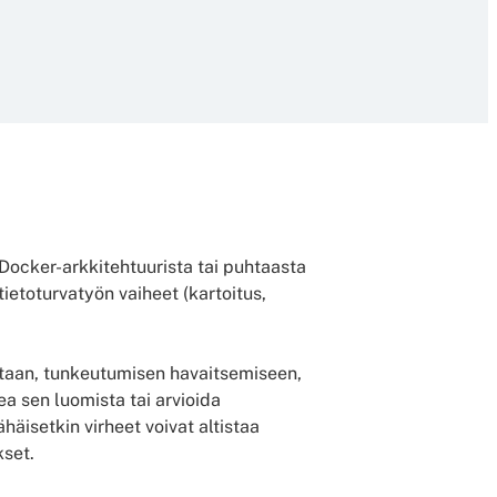
a Docker-arkkitehtuurista tai puhtaasta
tietoturvatyön vaiheet (kartoitus,
lintaan, tunkeutumisen havaitsemiseen,
ea sen luomista tai arvioida
äisetkin virheet voivat altistaa
kset.