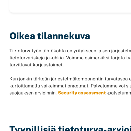
Oikea tilannekuva
Tietoturvatyön lähtökohta on yritykseen ja sen järjest
tietoturvariskejä ja -uhkia. Voimme esimerkiksi tarjota t
tarvittavat korjaustoimet.
Kun jonkin tärkeän järjestelmäkomponentin turvatasoa e
kartoittamalla vaikeimmat ongelmat. Palvelumme voi sis
suojauksen arvioinnin.
Security assessment
-palvelumme
Tyypillisiä tietoturva-arvio