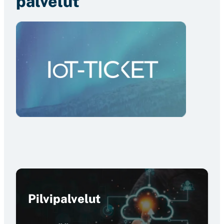
palvelut
Wapicen IoT-tuotteet mahdollistavat
kaksisuuntaisen, luotettavan ja nopean
datayhteyden pienimmästä sensorista mihin
tahansa älypuhelimeen maailmassa.
Pilvipalvelut