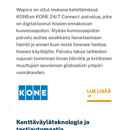
Wapice on ollut mukana kehittämässä
KONEen KONE 24/7 Connect -palvelua, joka
on digitalisoinut hissien ennakoivan
kunnossapidon. Älykäs kunnossapidon
palvelu auttaa asiakkaita havaitsemaan
häiriöt jo ennen kuin niistä ilmenee haittaa
hissien käyttäjille. Palvelu takaa laitteiden
sujuvan toiminnan ilman häiriötä ja kriittisten
muuttujien seurannan globaalisti ympäri
vuorokauden.
LUE LISÄÄ
→
Kenttäväyläteknologia ja
testiautomaatio