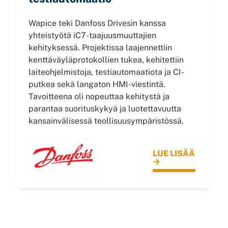
Wapice teki Danfoss Drivesin kanssa
yhteistyötä iC7-taajuusmuuttajien
kehityksessä. Projektissa laajennettiin
kenttäväyläprotokollien tukea, kehitettiin
laiteohjelmistoja, testiautomaatiota ja CI-
putkea sekä langaton HMI-viestintä.
Tavoitteena oli nopeuttaa kehitystä ja
parantaa suorituskykyä ja luotettavuutta
kansainvälisessä teollisuusympäristössä.
LUE LISÄÄ
→