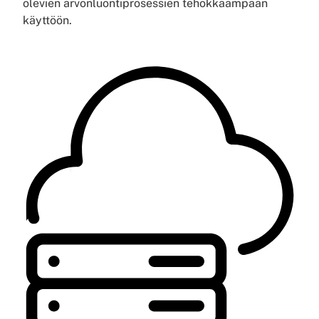
olevien arvonluonti­prosessien tehokkaampaan
käyttöön.