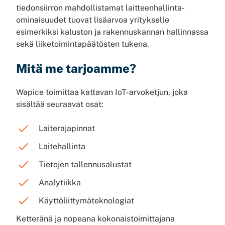
tiedonsiirron mahdollistamat laitteen­hallinta­
ominaisuudet tuovat lisäarvoa yritykselle
esimerkiksi kaluston ja rakennuskannan hallinnassa
sekä liiketoimintapäätösten tukena.
Mitä me tarjoamme?
Wapice toimittaa kattavan IoT-arvoketjun, joka
sisältää seuraavat osat:
Laiterajapinnat
Laitehallinta
Tietojen tallennusalustat
Analytiikka
Käyttöliittymäteknologiat
Ketteränä ja nopeana kokonaistoimittajana