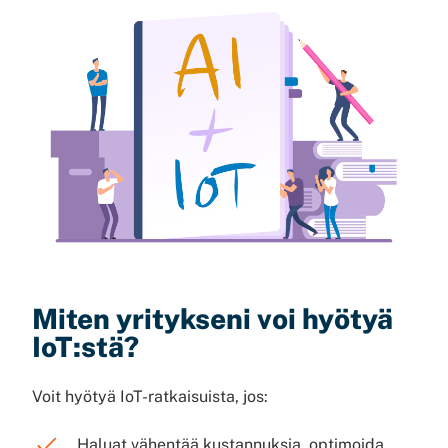
Miten yritykseni voi hyötyä
IoT:stä?
Voit hyötyä IoT-ratkaisuista, jos:
Haluat vähentää kustannuksia, optimoida