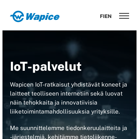
Siirry
suoraan
Wapice
FI
EN
sisältöön
Software
development
with
end-
to-
IoT-palvelut
end
competence
Wapicen IoT-ratkaisut yhdistävät koneet ja
laitteet teolliseen internetiin sekä luovat
näin tehokkaita ja innovatiivisia
liiketoiminta­mahdollisuuksia yrityksille.
Me suunnittelemme tiedonkeruulaitteita ja
-järjestelmiä, kehitämme tietoliikenne­