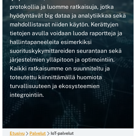
protokollia ja luomme ratkaisuja, jotka
hyödyntävät big dataa ja analytiikkaa sekä
mahdollistavat niiden käytön. Kerättyjen
tietojen avulla voidaan luoda raportteja ja
hallintapaneeleita esimerkiksi
suorituskykymittareiden seurantaan sekä
järjestelmien ylläpitoon ja optimointiin.
Kaikki ratkaisumme on suunniteltu ja
toteutettu kiinnittämällä huomiota
turvallisuuteen ja ekosysteemien
integrointiin.
Etusivu
Palvelut
IoT-palvelut