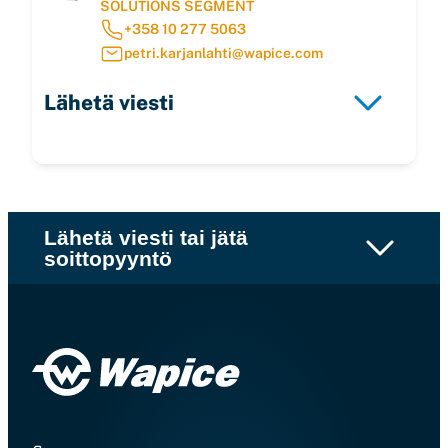
SOLUTIONS SEGMENT
+358 10 277 5063
petri.karjanlahti@wapice.com
Lähetä viesti
Lähetä viesti tai jätä
soittopyyntö