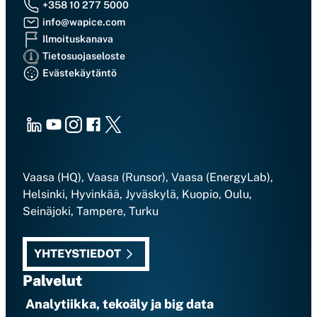
+358 10 277 5000
info@wapice.com
Ilmoituskanava
Tietosuojaseloste
Evästekäytäntö
LinkedIn
Youtube
Instagram
Facebook
X
Vaasa (HQ), Vaasa (Runsor), Vaasa (EnergyLab),
Helsinki, Hyvinkää, Jyväskylä, Kuopio, Oulu,
Seinäjoki, Tampere, Turku
YHTEYSTIEDOT
Palvelut
Analytiikka, tekoäly ja big data