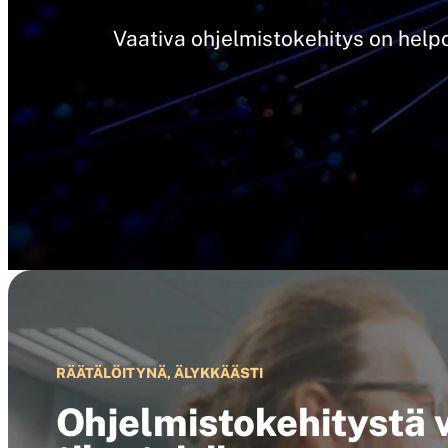
Vaativa ohjelmistokehitys on help
RÄÄTÄLÖITYNÄ, ÄLYKKÄÄSTI
Ohjelmistokehitystä v