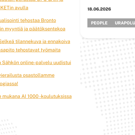
CKETin avulla
18.06.2026
ualisointi tehostaa Bronto
PEOPLE
URAPOLU
tin myyntiä ja päätöksentekoa
Selkeä tilannekuva ja ennakoiva
sapito tehostavat työmaita
 Sähkön online-palvelu uudistui
 vierailusta osastollamme
ogiassa!
 mukana AI 1000 -koulutuksissa