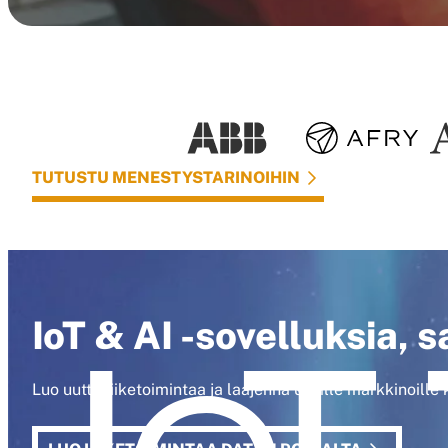
TUTUSTU MENESTYSTARINOIHIN
IoT & AI -sovelluksia,
Luo uutta liiketoimintaa ja laajenna uusille markkinoille 