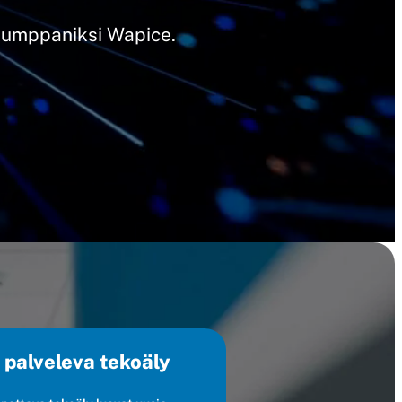
okumppaniksi Wapice.
a palveleva tekoäly