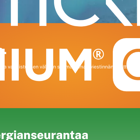
e.
n ja valmistuksen välisen saumattoman viestinnän kautta.
ergianseurantaa