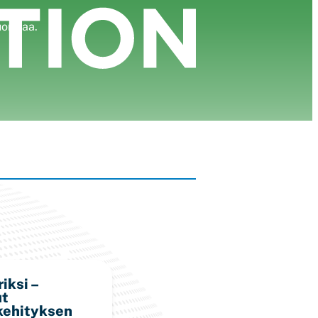
kuormaa.
iksi –
ut
kehityksen