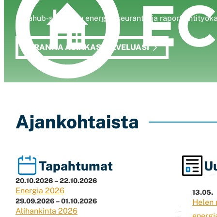
Datahub-sertifioitu energianseuranta- ja raportointityö
PARANNA ASIAKASPALVELUASI
Ajankohtaista
Tapahtumat
Uu
20.10.2026 – 22.10.2026
Energia 2026
13.05.
29.09.2026 – 01.10.2026
Helen 
Alihankinta 2026
energi