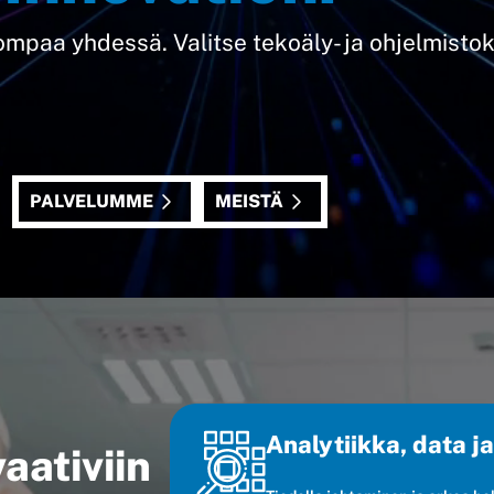
ompaa yhdessä. Valitse tekoäly- ja ohjelmist
PALVELUMME
MEISTÄ
Analytiikka, data j
aativiin