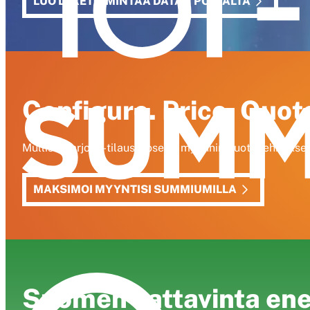
LUO LIIKETOIMINTAA DATAN POHJALTA
Configure. Price. Quot
Mullista tarjous-tilausprosessi myynnin, tuotekehitykse
MAKSIMOI MYYNTISI SUMMIUMILLA
Suomen kattavinta en