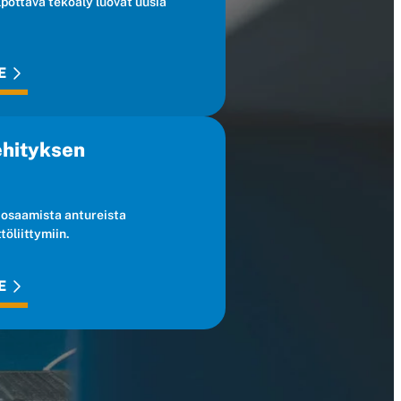
lpottava tekoäly luovat uusia
E
ehityksen
 osaamista antureista
töliittymiin.
E