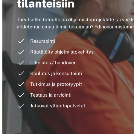
tilanteisiin
Tarvitsetko toteuttajaa ohjelmistoprojektille tai vai
arkkitehtiä omaa tiimiä tukemaan? Ydinosaamistamm
Resursointi
Räätälöity ohjelmistokehitys
Ulkoistus / handover
Koulutus ja konsultointi
Tutkimus ja prototyypit
Testaus ja arviointi
Jatkuvat ylläpitopalvelut