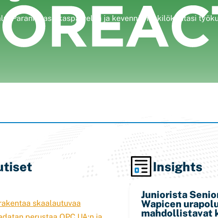
kalu. Paranna asiakaspalvelua ja kevennä henkilökuntasi työ
tiset
Insights
Juniorista Senior
Wapicen urapol
rakentaa skaalautuvaa
mahdollistavat 
adatan perustaa OPC UA:n ja