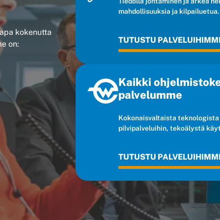
Tiedolla johtaminen ja arkea he
mahdollisuuksia ja kilpailuetua.
kkapa kokenutta
TUTUSTU PALVELUIHIMM
e on:
Kaikki ohjelmistok
palvelumme
Kokonaisvaltaista teknologista
pilvipalveluihin, tekoälystä käyt
TUTUSTU PALVELUIHIMM