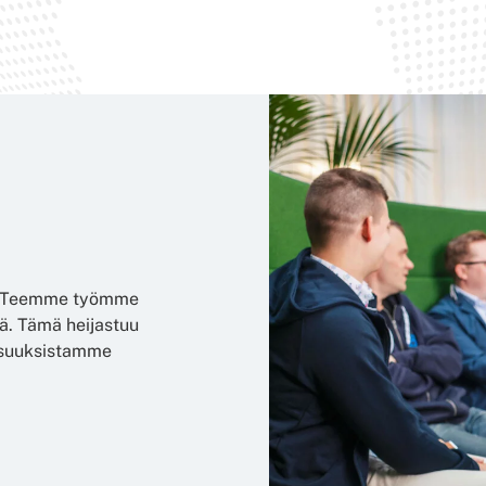
ä. Teemme työmme
ä. Tämä heijastuu
isuuksistamme