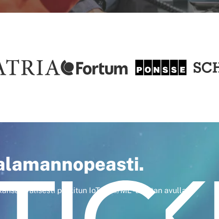
 salamannopeasti.
kansainvälisesti palkitun IoT & AI/ML -alustan avulla.