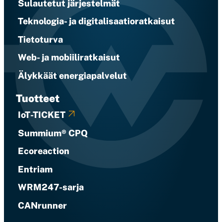
Sulautetut järjestelmät
Teknologia- ja digitalisaatioratkaisut
Tietoturva
Web- ja mobiiliratkaisut
Älykkäät energiapalvelut
Tuotteet
IoT-TICKET
Summium® CPQ
Ecoreaction
Entriam
WRM247-sarja
CANrunner