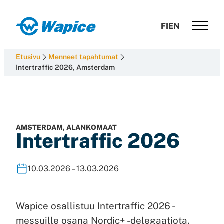
Siirry
suoraan
Wapice
FI
EN
sisältöön
Software
development
Etusivu
Menneet tapahtumat
with
Intertraffic 2026, Amsterdam
end-
to-
end
competence
AMSTERDAM, ALANKOMAAT
Intertraffic 2026
10.03.2026 – 13.03.2026
Wapice osallistuu Intertraffic 2026 -
messuille osana Nordic+ -delegaatiota.