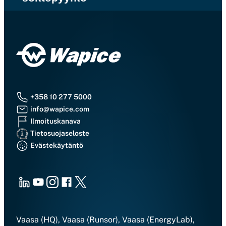
+358 10 277 5000
info@wapice.com
Ilmoituskanava
Tietosuojaseloste
Evästekäytäntö
LinkedIn
Youtube
Instagram
Facebook
X
Vaasa (HQ), Vaasa (Runsor), Vaasa (EnergyLab),