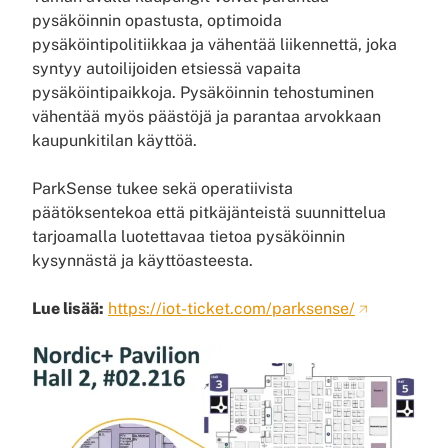
pysäköinnin opastusta, optimoida
pysäköintipolitiikkaa ja vähentää liikennettä, joka
syntyy autoilijoiden etsiessä vapaita
pysäköintipaikkoja. Pysäköinnin tehostuminen
vähentää myös päästöjä ja parantaa arvokkaan
kaupunkitilan käyttöä.
ParkSense tukee sekä operatiivista
päätöksentekoa että pitkäjänteistä suunnittelua
tarjoamalla luotettavaa tietoa pysäköinnin
kysynnästä ja käyttöasteesta.
Lue lisää:
https://iot-ticket.com/parksense/