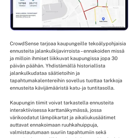
CrowdSense tarjoaa kaupungeille tekoälypohjaisia
ennusteita jalankulkijavirroista – ennakoiden missä
ja milloin ihmiset liikkuvat kaupungissa jopa 30
päivän päähän. Yhdistämällä historiallista
jalankulkudataa säätietoihin ja
tapahtumakalentereihin sovellus tuottaa tarkkoja
ennusteita kävijämääristä katu- ja tuntitasolla.
Kaupungin tiimit voivat tarkastella ennusteita
interaktiivisessa karttanäkymässä, jossa
värikoodatut lämpökartat ja aikaliukusäätimet
auttavat ennakoimaan ruuhkahuippuja,
valmistautumaan suuriin tapahtumiin sekä