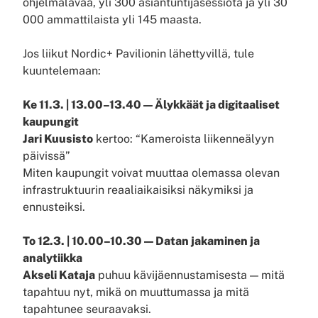
ohjelmalavaa, yli 300 asiantuntijasessiota ja yli 30
000 ammattilaista yli 145 maasta.
Jos liikut Nordic+ Pavilionin lähettyvillä, tule
kuuntelemaan:
Ke 11.3. | 13.00–13.40 — Älykkäät ja digitaaliset
kaupungit
Jari Kuusisto
kertoo: “Kameroista liikenneälyyn
päivissä”
Miten kaupungit voivat muuttaa olemassa olevan
infrastruktuurin reaaliaikaisiksi näkymiksi ja
ennusteiksi.
To 12.3. | 10.00–10.30 — Datan jakaminen ja
analytiikka
Akseli Kataja
puhuu kävijäennustamisesta — mitä
tapahtuu nyt, mikä on muuttumassa ja mitä
tapahtunee seuraavaksi.