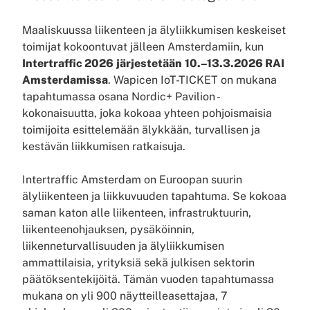
Maaliskuussa liikenteen ja älyliikkumisen keskeiset
toimijat kokoontuvat jälleen Amsterdamiin, kun
Intertraffic 2026
järjestetään
10.–13.3.2026 RAI
Amsterdamissa
. Wapicen IoT-TICKET on mukana
tapahtumassa osana Nordic+ Pavilion -
kokonaisuutta, joka kokoaa yhteen pohjoismaisia
toimijoita esittelemään älykkään, turvallisen ja
kestävän liikkumisen ratkaisuja.
Intertraffic Amsterdam on Euroopan suurin
älyliikenteen ja liikkuvuuden tapahtuma. Se kokoaa
saman katon alle liikenteen, infrastruktuurin,
liikenteenohjauksen, pysäköinnin,
liikenneturvallisuuden ja älyliikkumisen
ammattilaisia, yrityksiä sekä julkisen sektorin
päätöksentekijöitä. Tämän vuoden tapahtumassa
mukana on yli 900 näytteilleasettajaa, 7