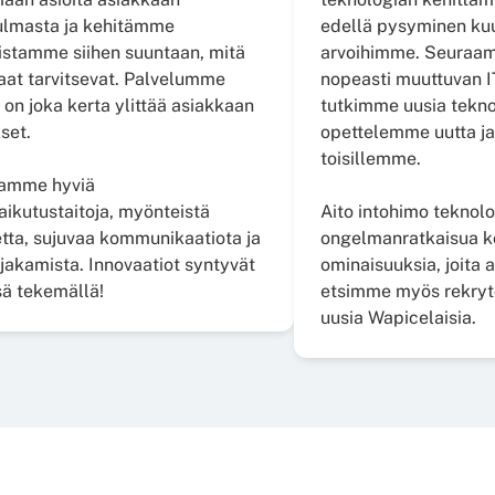
lmasta ja kehitämme
edellä pysyminen kuu
stamme siihen suuntaan, mitä
arvoihimme. Seuraamm
aat tarvitsevat. Palvelumme
nopeasti muuttuvan IT
 on joka kerta ylittää asiakkaan
tutkimme uusia tekno
set.
opettelemme uutta ja
toisillemme.
tamme hyviä
aikutustaitoja, myönteistä
Aito intohimo teknolo
tta, sujuvaa kommunikaatiota ja
ongelmanratkaisua k
 jakamista. Innovaatiot syntyvät
ominaisuuksia, joita
ä tekemällä!
etsimme myös rekry
uusia Wapicelaisia.