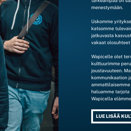
tärkeämpää on saa
menestymään.
Uskomme yritykse
katsomme tulevais
jatkuvasta kasvus
vakaat olosuhteet
Wapicelle olet terv
kulttuurimme perus
joustavuuteen. Ma
kommunikaation ja
ammattilaisemme o
haluamme tarjota 
Wapicella elämme
LUE LISÄÄ K