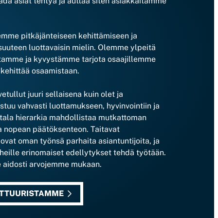
da asiat tehtyä ja auttaa siten asiakkaitamme
mme pitkäjänteiseen kehittämiseen ja
uuteen luottavaisin mielin. Olemme ylpeitä
tamme ja kyvystämme tarjota osaajillemme
 kehittää osaamistaan.
etullut juuri sellaisena kuin olet ja
tuu vahvasti luottamukseen, hyvinvointiin ja
tala hierarkia mahdollistaa mutkattoman
 nopean päätöksenteon. Taitavat
vat oman työnsä parhaita asiantuntijoita, ja
heille erinomaiset edellytykset tehdä työtään.
 aidosti arvojemme mukaan.
ULTTUURISTAMME