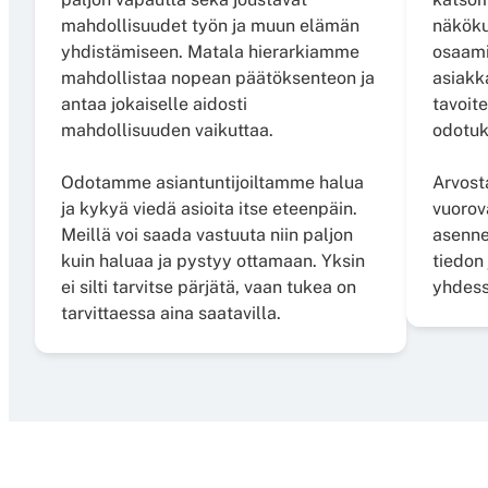
mahdollisuudet työn ja muun elämän
näköku
yhdistämiseen. Matala hierarkiamme
osaami
mahdollistaa nopean päätöksenteon ja
asiakk
antaa jokaiselle aidosti
tavoite
mahdollisuuden vaikuttaa.
odotuk
Odotamme asiantuntijoiltamme halua
Arvos
ja kykyä viedä asioita itse eteenpäin.
vuorov
Meillä voi saada vastuuta niin paljon
asenne
kuin haluaa ja pystyy ottamaan. Yksin
tiedon
ei silti tarvitse pärjätä, vaan tukea on
yhdess
tarvittaessa aina saatavilla.