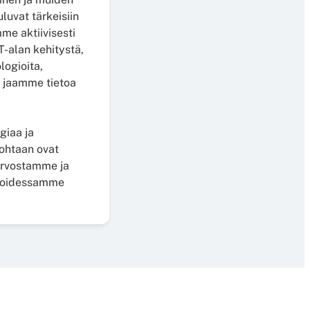
luvat tärkeisiin
e aktiivisesti
-alan kehitystä,
logioita,
 jaamme tietoa
giaa ja
ohtaan ovat
 arvostamme ja
toidessamme