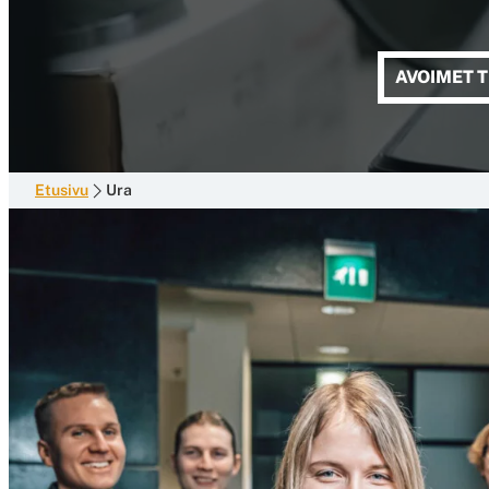
AVOIMET 
Etusivu
Ura