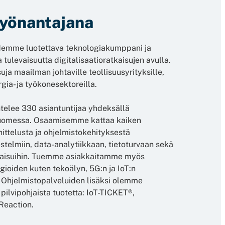
yönantajana
emme luotettava teknologiakumppani ja
levaisuutta digitalisaatioratkaisujen avulla.
ja maailman johtaville teollisuusyrityksille,
ia- ja työkonesektoreilla.
telee 330 asiantuntijaa yhdeksällä
uomessa. Osaamisemme kattaa kaiken
ittelusta ja ohjelmistokehityksestä
jestelmiin, data-analytiikkaan, tietoturvaan sekä
ratkaisuihin. Tuemme asiakkaitamme myös
ioiden kuten tekoälyn, 5G:n ja IoT:n
Ohjelmistopalveluiden lisäksi olemme
pilvipohjaista tuotetta: IoT-TICKET®,
eaction.