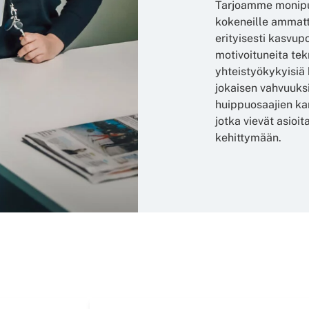
Tarjoamme monipuo
kokeneille ammatti
erityisesti kasvup
motivoituneita tek
yhteistyökykyisiä 
jokaisen vahvuuks
huippuosaajien kan
jotka vievät asioi
kehittymään.