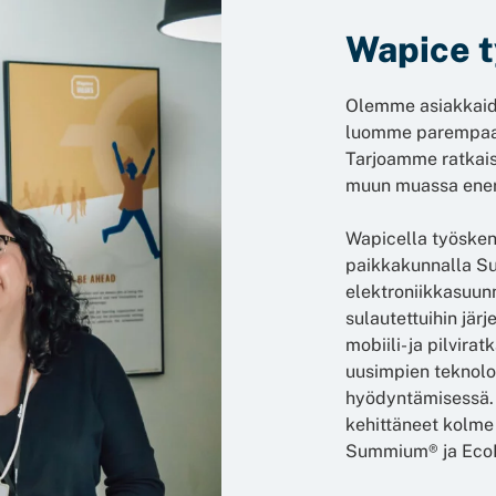
Wapice t
Olemme asiakkaid
luomme parempaa tu
Tarjoamme ratkaisu
muun muassa energ
Wapicella työsken
paikkakunnalla S
elektroniikkasuunn
sulautettuihin jär
mobiili- ja pilvi
uusimpien teknolog
hyödyntämisessä. 
kehittäneet kolme 
Summium® ja EcoR