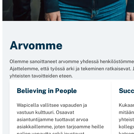
Arvomme
Olemme sanoittaneet arvomme yhdessä henkilöstömme ka
Ajattelemme, että työssä arki ja tekeminen ratkaisevat.
yhteisten tavoitteiden eteen.
Believing in People
Succ
Wapicella vallitsee vapauden ja
Kukaan
vastuun kulttuuri. Osaavat
mitään
asiantuntijamme tuottavat arvoa
yhteis
asiakkaillemme, joten tarjoamme heille
kolleg
paljon vapautta sekä joustavat
katsom