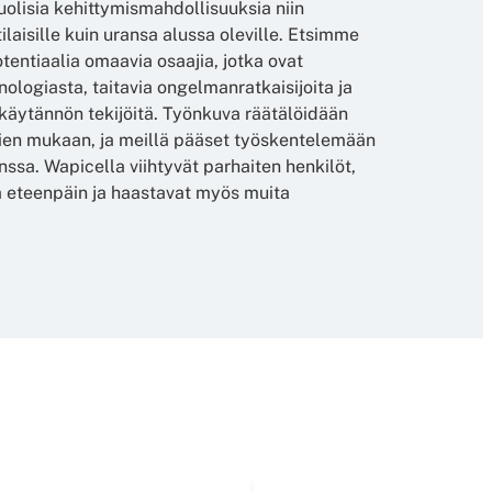
lisia kehittymismahdollisuuksia niin
laisille kuin uransa alussa oleville. Etsimme
otentiaalia omaavia osaajia, jotka ovat
nologiasta, taitavia ongelmanratkaisijoita ja
käytännön tekijöitä. Työnkuva räätälöidään
ien mukaan, ja meillä pääset työskentelemään
ssa. Wapicella viihtyvät parhaiten henkilöt,
ta eteenpäin ja haastavat myös muita