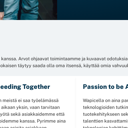
nssa. Arvot ohjaavat toimintaamme ja kuvaavat odotuksiam
 Jokaisen täytyy saada olla oma itsensä, käyttää omia vahvuu
eeding Together
Passion to be
 meistä ei saa työelämässä
Wapicella on aina pa
 aikaan yksin, vaan tarvitaan
teknologioiden tutki
työtä sekä asiakkaidemme että
tuotekehitykseen sek
oidemme kanssa. Pyrimme aina
talenttien kasvattami
aan asioita asiakkaan
teknologian kehittäm