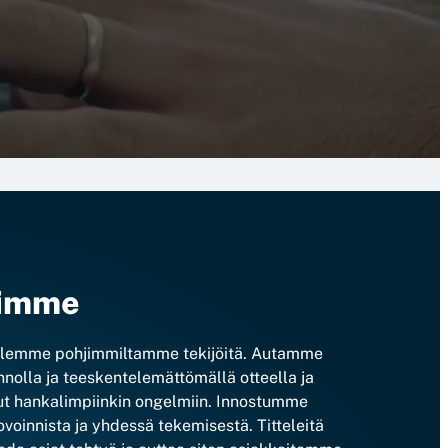
rimme
olemme pohjimmiltamme tekijöitä. Autamme
nolla ja teeskentelemättömällä otteella ja
t hankalimpiinkin ongelmiin. Innostumme
ovoinnista ja yhdessä tekemisestä. Titteleitä