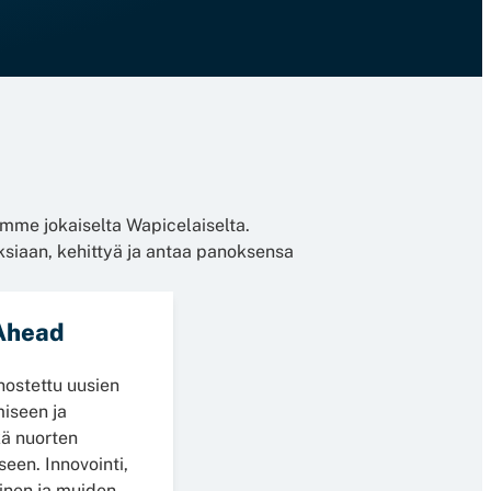
me jokaiselta Wapicelaiselta.
ksiaan, kehittyä ja antaa panoksensa
 Ahead
nostettu uusien
miseen ja
ä nuorten
seen. Innovointi,
inen ja muiden