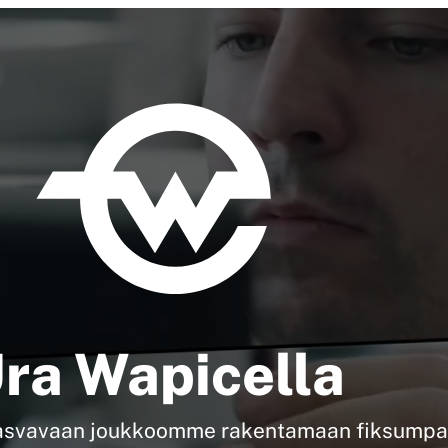
ra Wapicella
y kasvavaan joukkoomme rakentamaan fiksumpaa