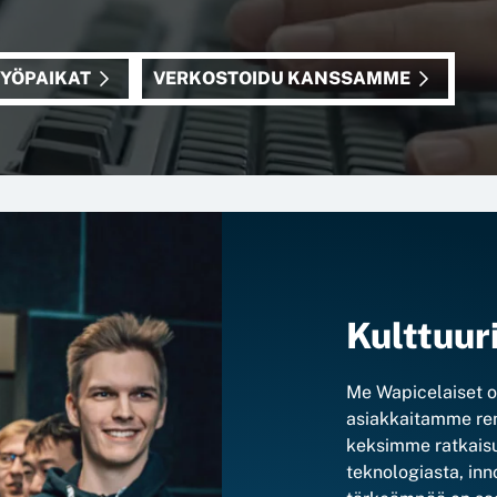
TYÖPAIKAT
VERKOSTOIDU KANSSAMME
Kulttuu
Me Wapicelaiset 
asiakkaitamme ren
keksimme ratkaisu
teknologiasta, inn