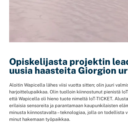
Opiskelijasta projektin lead
uusia haasteita Giorgion ur
Aloitin Wapicella lähes viisi vuotta sitten; olin juuri val
harjoittelupaikkaa. Olin tuolloin kiinnostunut pienistä Io
että Wapicella oli hieno tuote nimeltä IoT-TICKET. Alus
erilaisia sensoreita ja parantamaan kaupunkilaisten elä
minusta kiinnostavalta – teknologiaa, jolla on todellist
minut hakemaan työpaikkaa.