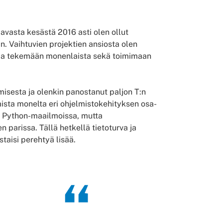
vasta kesästä 2016 asti olen ollut
. Vaihtuvien projektien ansiosta olen
 ja tekemään monenlaista sekä toimimaan
isesta ja olen
kin
panostanut paljon T:n
sta monelta eri ohjelmistokehityksen osa-
ja Python-maailmoissa, mutta
den parissa. Tällä hetkellä tietoturva ja
staisi perehtyä lisää.