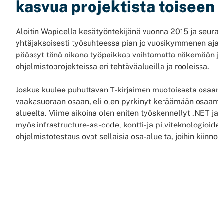
kasvua projektista toiseen
Aloitin
Wapicella
kesätyöntekijänä vuonna 2015 ja seuraa
yhtäjaksoisesti työsuhteessa pian jo vuosikymmenen ajan
päässyt tänä aikana työpaikkaa vaihtamatta näkemään
ohjelmistoprojekteissa eri tehtäväalueilla ja rooleissa.
Joskus kuulee puhuttavan T-kirjaimen muotoisesta osaam
vaakasuoraan osaan, eli olen pyrkinyt keräämään osaami
alueelta. Viime aikoina olen eniten työskennellyt .NET 
myös
infrastructure
-as-
code
, kontti- ja pilviteknologioi
ohjelmistotestaus ovat sellaisia osa-alueita, joihin kiinno