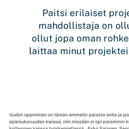
Paitsi erilaiset pro
mahdollistaja on oll
ollut jopa oman rohke
laittaa minut projektei
Uuden oppiminen on tämän ammatin parasta antia ja jos 
epämukavuuden kanssa, niin missään ei opi paremmin k
kollegojen kanssa työskennellessä
.
-Esko Salonen
, Sen