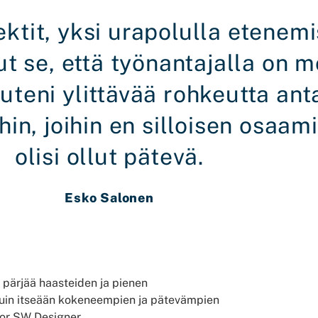
jektit, yksi urapolulla etenem
ut se, että työnantajalla on 
uteni ylittävää rohkeutta anta
hin, joihin en silloisen osaam
olisi ollut pätevä.
Esko Salonen
pärjää haasteiden ja pienen
uin itseään kokeneempien ja pätevämpien
ior SW Designer