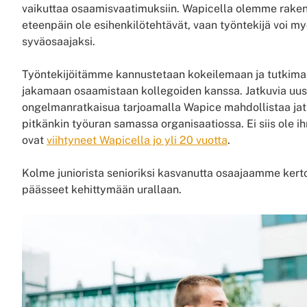
vaikuttaa osaamisvaatimuksiin. Wapicella olemme rakentan
eteenpäin ole esihenkilötehtävät, vaan työntekijä voi m
syväosaajaksi.
Työntekijöitämme kannustetaan kokeilemaan ja tutkimaan
jakamaan osaamistaan kollegoiden kanssa. Jatkuvia uusia
ongelmanratkaisua tarjoamalla Wapice mahdollistaa jat
pitkänkin työuran samassa organisaatiossa. Ei siis ole 
ovat
viihtyneet Wapicella jo yli 20 vuotta
.
Kolme juniorista senioriksi kasvanutta osaajaamme kerto
päässeet kehittymään urallaan.