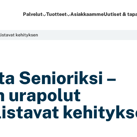
Palvelut
Tuotteet
Asiakkaamme
Uutiset & ta
listavat kehityksen
ta Senioriksi –
 urapolut
istavat kehityk