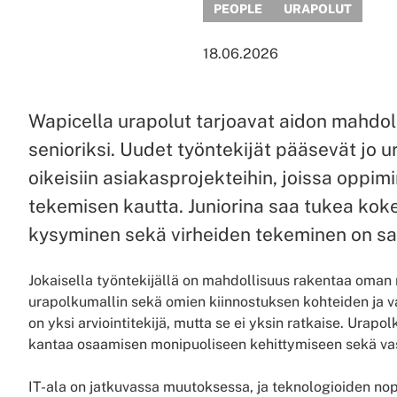
PEOPLE
URAPOLUT
18.06.2026
Wapicella urapolut tarjoavat aidon mahdol
senioriksi. Uudet työntekijät pääsevät jo
oikeisiin asiakasprojekteihin, joissa oppi
tekemisen kautta. Juniorina saa tukea koke
kysyminen sekä virheiden tekeminen on sal
Jokaisella työntekijällä on mahdollisuus rakentaa oma
urapolkumallin sekä omien kiinnostuksen kohteiden ja 
on yksi arviointitekijä, mutta se ei yksin ratkaise. Ura
kantaa osaamisen monipuoliseen kehittymiseen sekä v
IT-ala on jatkuvassa muutoksessa, ja teknologioiden no