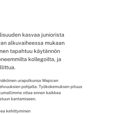
lisuuden kasvaa juniorista
 uran alkuvaiheessa mukaan
minen tapahtuu käytännön
neemmilta kollegoilta, ja
littua.
n näköinen urapolkunsa Wapicen
vahvuuksien pohjalta. Työkokemuksen pituus
polkumallimme ottaa ennen kaikkea
astuun kantamiseen.
pea kehittyminen