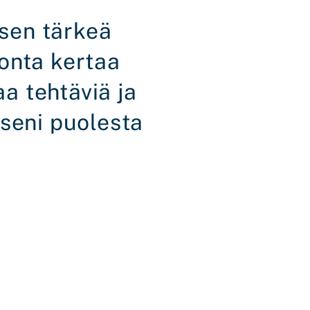
isen tärkeä
monta kertaa
a tehtäviä ja
iseni puolesta