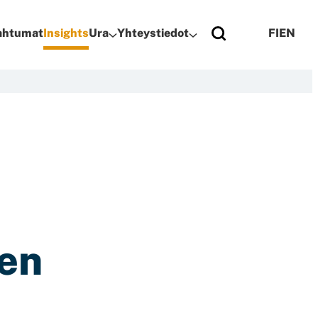
pahtumat
Insights
Ura
Yhteystiedot
FI
EN
sen