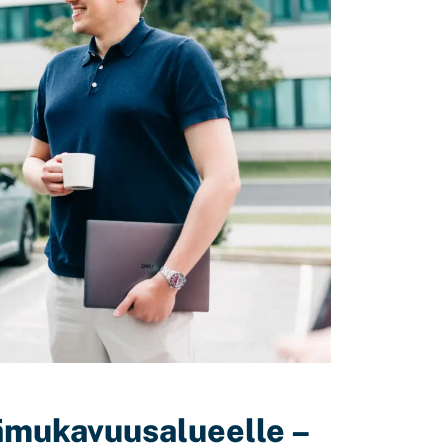
ämukavuusalueelle –