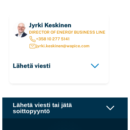
Jyrki Keskinen
DIRECTOR OF ENERGY BUSINESS LINE
+358 10 277 5141
jyrki.keskinen@wapice.com
Lähetä viesti
Lähetä viesti tai jätä
soittopyyntö