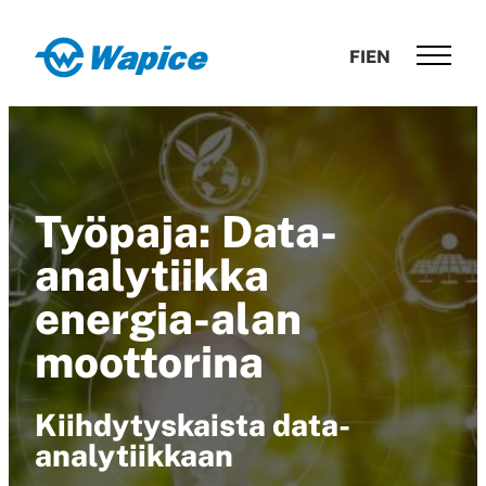
Siirry
suoraan
Wapice
FI
EN
sisältöön
Software
development
with
end-
to-
Työpaja: Data-
end
competence
analytiikka
energia-alan
moottorina
Kiihdytyskaista data-
analytiikkaan