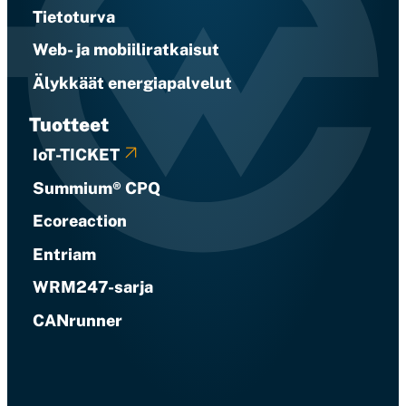
Tietoturva
Web- ja mobiiliratkaisut
Älykkäät energiapalvelut
Tuotteet
IoT-TICKET
Summium® CPQ
Ecoreaction
Entriam
WRM247-sarja
CANrunner