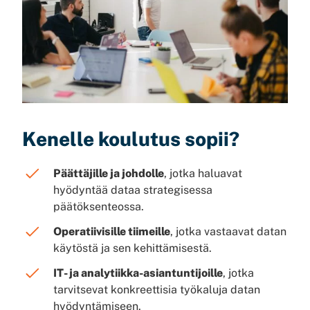
Kenelle koulutus sopii?
Päättäjille ja johdolle
, jotka haluavat
hyödyntää dataa strategisessa
päätöksenteossa.
Operatiivisille tiimeille
, jotka vastaavat datan
käytöstä ja sen kehittämisestä.
IT- ja analytiikka-asiantuntijoille
, jotka
tarvitsevat konkreettisia työkaluja datan
hyödyntämiseen.