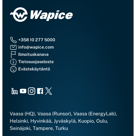
+358 10 277 5000
info@wapice.com
Ilmoituskanava
Tietosuojaseloste
Evästekäytäntö
LinkedIn
Youtube
Instagram
Facebook
X
Vaasa (HQ), Vaasa (Runsor), Vaasa (EnergyLab),
Helsinki, Hyvinkää, Jyväskylä, Kuopio, Oulu,
Seinäjoki, Tampere, Turku