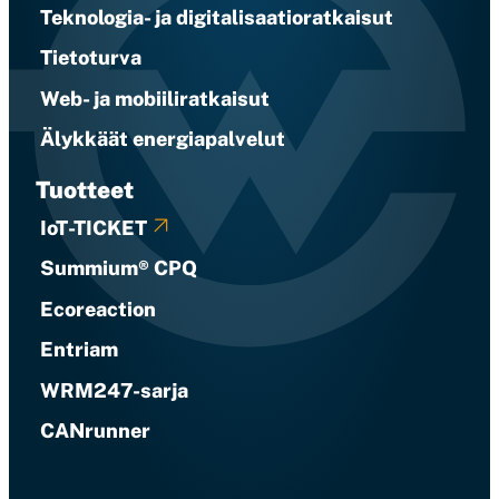
Teknologia- ja digitalisaatioratkaisut
Tietoturva
Web- ja mobiiliratkaisut
Älykkäät energiapalvelut
Tuotteet
IoT-TICKET
Summium® CPQ
Ecoreaction
Entriam
WRM247-sarja
CANrunner