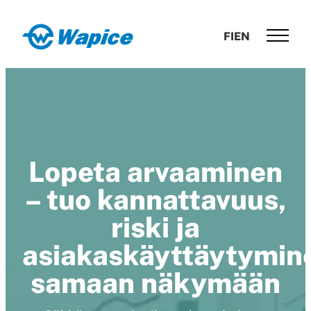
Siirry
suoraan
Wapice
FI
EN
sisältöön
Software
development
with
end-
to-
end
competence
Lopeta arvaaminen
– tuo kannattavuus,
riski ja
asiakaskäyttäytymin
samaan näkymään