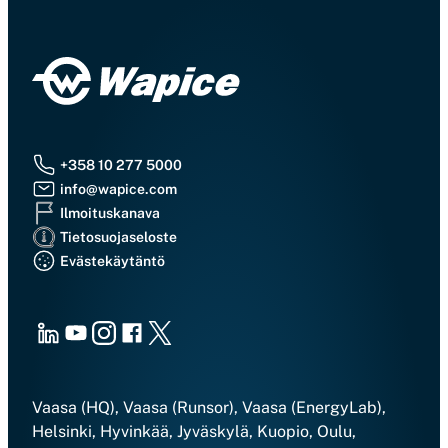
+358 10 277 5000
info@wapice.com
Ilmoituskanava
Tietosuojaseloste
Evästekäytäntö
LinkedIn
Youtube
Instagram
Facebook
X
Vaasa (HQ), Vaasa (Runsor), Vaasa (EnergyLab),
Helsinki, Hyvinkää, Jyväskylä, Kuopio, Oulu,