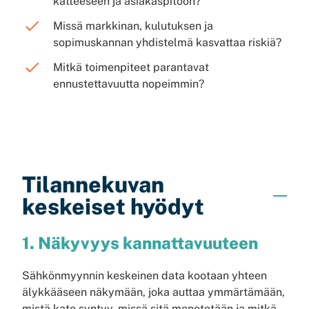
katteeseen ja asiakaspitoon?
Missä markkinan, kulutuksen ja
sopimuskannan yhdistelmä kasvattaa riskiä?
Mitkä toimenpiteet parantavat
ennustettavuutta nopeimmin?
Tilannekuvan
keskeiset hyödyt
1. Näkyvyys kannattavuuteen
Sähkönmyynnin keskeinen data kootaan yhteen
älykkääseen näkymään, joka auttaa ymmärtämään,
mistä kate syntyy, missä sitä menetetään ja mitkä