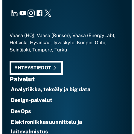
LinkedIn
Youtube
Instagram
Facebook
X
Vaasa (HQ), Vaasa (Runsor), Vaasa (EnergyLab),
Helsinki, Hyvinkää, Jyväskylä, Kuopio, Oulu,
Seinäjoki, Tampere, Turku
YHTEYSTIEDOT
Palvelut
Analytiikka, tekoäly ja big data
Design-palvelut
DevOps
Elektroniikkasuunnittelu ja
laitevalmistus