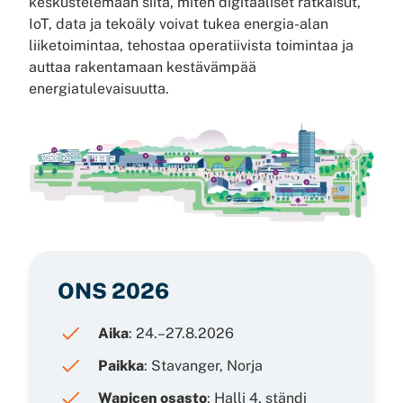
keskustelemaan siitä, miten digitaaliset ratkaisut,
IoT, data ja tekoäly voivat tukea energia-alan
liiketoimintaa, tehostaa operatiivista toimintaa ja
auttaa rakentamaan kestävämpää
energiatulevaisuutta.
ONS 2026
Aika
: 24.–27.8.2026
Paikka
: Stavanger, Norja
Wapicen osasto
: Halli 4, ständi