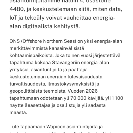
asiantuntijoitamme halliin 4, osastolle
4480, ja keskustelemaan siitä, miten data,
IoT ja tekoäly voivat vauhdittaa energia-
alan digitaalista kehitystä.
ONS (Offshore Northern Seas) on yksi energia-alan
merkittävimmistä kansainvälisistä
kohtaamispaikoista. Joka toinen vuosi järjestettävä
tapahtuma kokoaa Stavangeriin energia-alan
yrityksiä, asiantuntijoita ja päättäjiä
keskustelemaan energian tulevaisuudesta,
turvallisuudesta, ilmastokysymyksistä ja
geopoliittisista teemoista. Vuoden 2026
tapahtumaan odotetaan yli 70 000 kävijää, yli 1 100
näytteilleasettajaa ja osallistujia yli sadasta
maasta.
Tule tapaamaan Wapicen asiantuntijoita ja