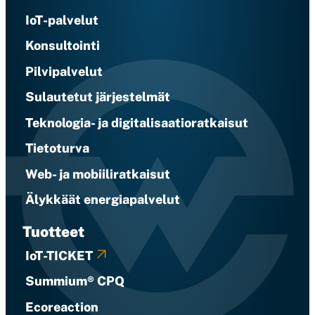
IoT-palvelut
Konsultointi
Pilvipalvelut
Sulautetut järjestelmät
Teknologia- ja digitalisaatioratkaisut
Tietoturva
Web- ja mobiiliratkaisut
Älykkäät energiapalvelut
Tuotteet
IoT-TICKET
Summium® CPQ
Ecoreaction