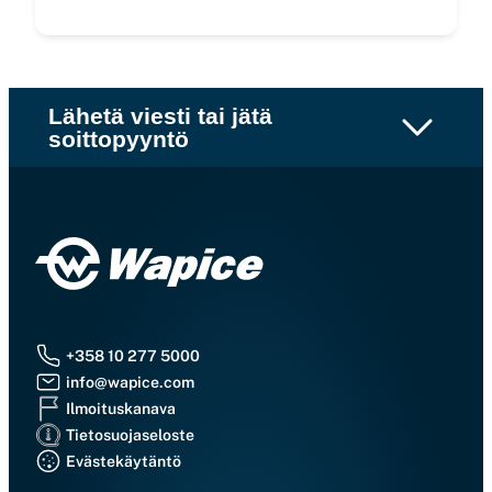
Lähetä viesti tai jätä
soittopyyntö
+358 10 277 5000
info@wapice.com
Ilmoituskanava
Tietosuojaseloste
Evästekäytäntö