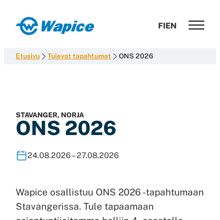
Siirry
suoraan
Wapice
FI
EN
sisältöön
Software
development
Etusivu
Tulevat tapahtumat
ONS 2026
with
end-
to-
end
competence
STAVANGER, NORJA
ONS 2026
24.08.2026 – 27.08.2026
Wapice osallistuu ONS 2026 -tapahtumaan
Stavangerissa. Tule tapaamaan