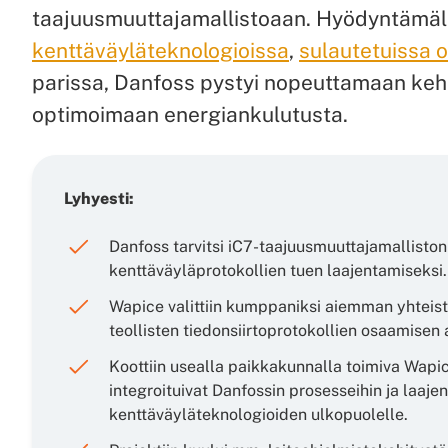
taajuusmuuttajamallistoaan. Hyödyntämäll
kenttäväyläteknologioissa
,
sulautetuissa o
parissa, Danfoss pystyi nopeuttamaan keh
optimoimaan energiankulutusta.
Lyhyesti:
Danfoss tarvitsi iC7-taajuusmuuttajamallisto
kenttäväyläprotokollien tuen laajentamiseksi.
Wapice valittiin kumppaniksi aiemman yhteisty
teollisten tiedonsiirtoprotokollien osaamisen 
Koottiin usealla paikkakunnalla toimiva Wapice
integroituivat Danfossin prosesseihin ja laajen
kenttäväyläteknologioiden ulkopuolelle.