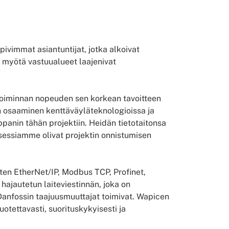
pivimmat asiantuntijat, jotka alkoivat
an myötä vastuualueet laajenivat
toiminnan nopeuden sen korkean tavoitteen
n osaaminen kenttäväyläteknologioissa ja
ppanin tähän projektiin. Heidän tietotaitonsa
sessiamme olivat projektin onnistumisen
uten EtherNet/IP, Modbus TCP, Profinet,
hajautetun laiteviestinnän, joka on
Danfossin taajuusmuuttajat toimivat. Wapicen
uotettavasti, suorituskykyisesti ja