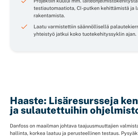
Projektiin kuului mm. laiteohjelmistokehitystä,
testiautomaatiota, CI-putken kehittämistä j
rakentamista.
Laatu varmistettiin säännöllisellä palautekierr
yhteistyö jatkui koko tuotekehityssyklin ajan.
Haaste: Lisäresursseja ken
ja sulautettuihin ohjelmist
Danfoss on maailman johtava taajuusmuuttajien valmistaj
hallinta, korkea laatuu ja perusteellinen testaus. Pysyä