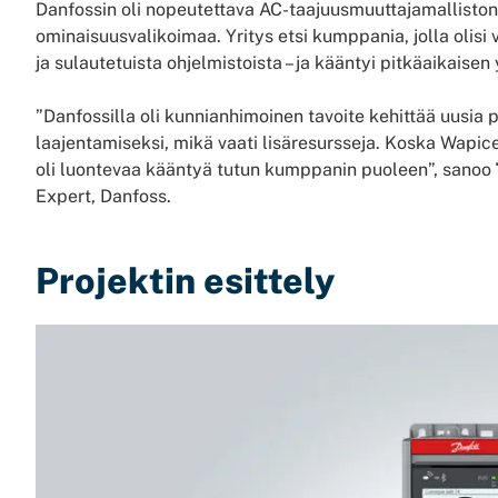
Danfossin oli nopeutettava AC-taajuusmuuttajamallistons
ominaisuusvalikoimaa. Yritys etsi kumppania, jolla olis
ja sulautetuista ohjelmistoista – ja kääntyi pitkäaikai
”Danfossilla oli kunnianhimoinen tavoite kehittää uusia 
laajentamiseksi, mikä vaati lisäresursseja. Koska Wapicel
oli luontevaa kääntyä tutun kumppanin puoleen”, sanoo
Expert, Danfoss.
Projektin esittely