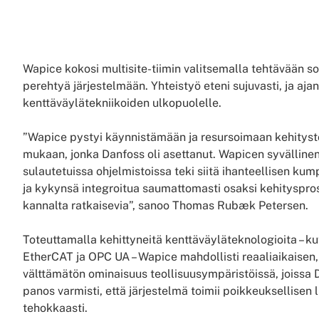
Wapice kokosi multisite-tiimin valitsemalla tehtävään so
perehtyä järjestelmään. Yhteistyö eteni sujuvasti, ja aj
kenttäväylätekniikoiden ulkopuolelle.
”Wapice pystyi käynnistämään ja resursoimaan kehitys
mukaan, jonka Danfoss oli asettanut. Wapicen syvälline
sulautetuissa ohjelmistoissa teki siitä ihanteellisen kum
ja kykynsä integroitua saumattomasti osaksi kehityspro
kannalta ratkaisevia”, sanoo Thomas Rubæk Petersen.
Toteuttamalla kehittyneitä kenttäväyläteknologioita – k
EtherCAT ja OPC UA – Wapice mahdollisti reaaliaikaisen, 
välttämätön ominaisuus teollisuusympäristöissä, joissa 
panos varmisti, että järjestelmä toimii poikkeuksellisen l
tehokkaasti.