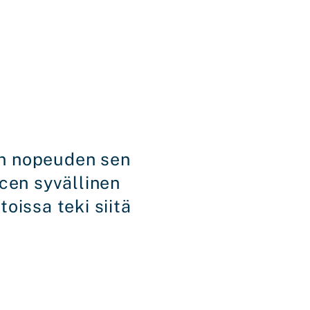
an nopeuden sen
cen syvällinen
oissa teki siitä