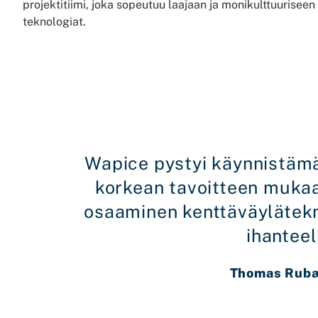
projektitiimi, joka sopeutuu laajaan ja monikulttuurisee
teknologiat.
Wapice pystyi käynnistäm
korkean tavoitteen mukaa
osaaminen kenttäväylätekno
ihanteel
Thomas Rubæk