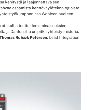
a kehitystä ja laajennettava sen
i vahvaa osaamista kenttäväyläteknologioista
sen yhteistyökumppaninsa Wapicen puoleen.
protokollia tuotteiden ominaisuuksien
la ja Danfossilla on pitkä yhteistyöhistoria,
Thomas Rubæk Petersen
, Lead Integration