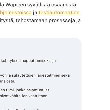
ä Wapicen syvällistä osaamista
hjelmistoissa
ja
testiautomaation
itystä, tehostamaan prosesseja ja
n kehityksen nopeuttamiseksi ja
ön ja sulautettujen järjestelmien sekä
ansiosta.
n tiimi, jonka asiantuntijat
sivat vähitellen vastuitaan