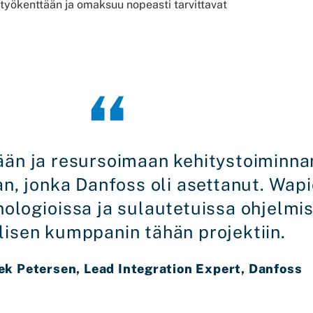
n työkenttään ja omaksuu nopeasti tarvittavat
ään ja resursoimaan kehitystoiminn
n, jonka Danfoss oli asettanut. Wapi
logioissa ja sulautetuissa ohjelmist
lisen kumppanin tähän projektiin.
 Petersen, Lead Integration Expert, Danfoss