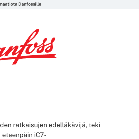
maatiota Danfossille
den ratkaisujen edelläkävijä, teki
 eteenpäin iC7-