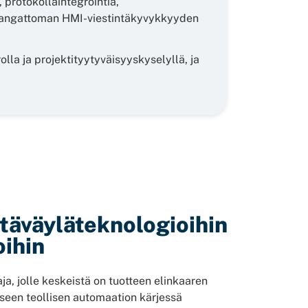
 protokollaintegrointia,
a langattoman HMI-viestintäkyvykkyyden
olla ja projektityytyväisyyskyselyllä, ja
täväyläteknologioihin
oihin
a, jolle keskeistä on tuotteen elinkaaren
kseen teollisen automaation kärjessä