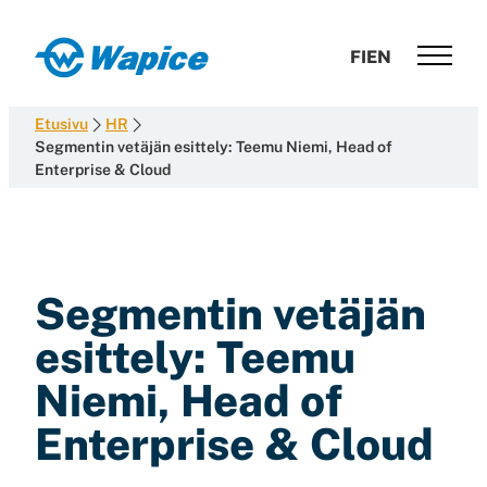
Siirry
suoraan
Wapice
FI
EN
sisältöön
Software
development
Etusivu
HR
with
Segmentin vetäjän esittely: Teemu Niemi, Head of
Enterprise & Cloud
end-
to-
end
competence
Segmentin vetäjän
esittely: Teemu
Niemi, Head of
Enterprise & Cloud