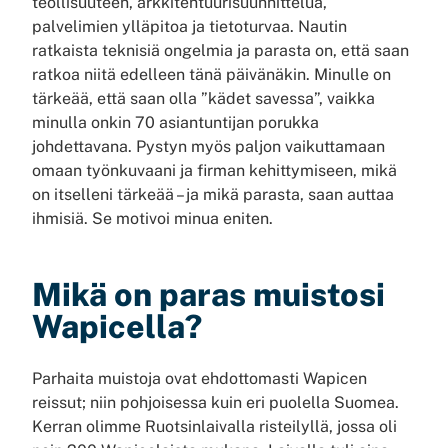
teollisuuteen, arkkitehtuurisuunnittelua,
palvelimien ylläpitoa ja tietoturvaa. Nautin
ratkaista teknisiä ongelmia ja parasta on, että saan
ratkoa niitä edelleen tänä päivänäkin. Minulle on
tärkeää, että saan olla ”kädet savessa”, vaikka
minulla onkin 70 asiantuntijan porukka
johdettavana. Pystyn myös paljon vaikuttamaan
omaan työnkuvaani ja firman kehittymiseen, mikä
on itselleni tärkeää – ja mikä parasta, saan auttaa
ihmisiä. Se motivoi minua eniten.
Mikä on paras muistosi
Wapicella?
Parhaita muistoja ovat ehdottomasti Wapicen
reissut; niin pohjoisessa kuin eri puolella Suomea.
Kerran olimme Ruotsinlaivalla risteilyllä, jossa oli