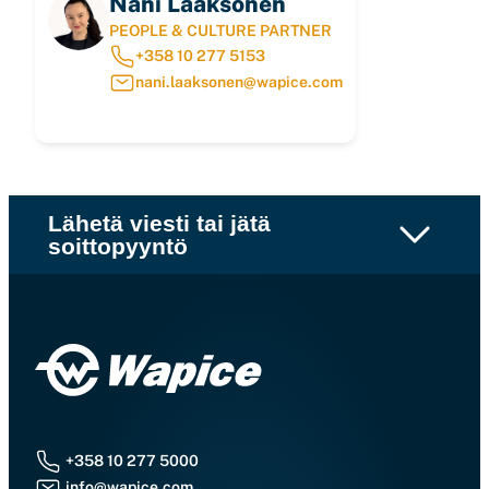
Nani Laaksonen
PEOPLE & CULTURE PARTNER
+358 10 277 5153
nani.laaksonen@wapice.com
Lähetä viesti tai jätä
soittopyyntö
+358 10 277 5000
info@wapice.com