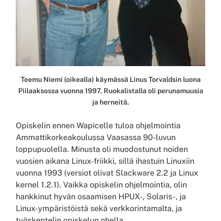
Teemu Niemi (oikealla) käymässä Linus Torvaldsin luona
Piilaaksossa vuonna 1997. Ruokalistalla oli perunamuusia
ja herneitä.
Opiskelin ennen Wapicelle tuloa ohjelmointia
Ammattikorkeakoulussa Vaasassa 90-luvun
loppupuolella. Minusta oli muodostunut noiden
vuosien aikana Linux-friikki, sillä ihastuin Linuxiin
vuonna 1993 (versiot olivat Slackware 2.2 ja Linux
kernel 1.2.1). Vaikka opiskelin ohjelmointia, olin
hankkinut hyvän osaamisen HPUX-, Solaris-, ja
Linux-ympäristöistä sekä verkkorintamalta, ja
työskentelin opiskelun ohella