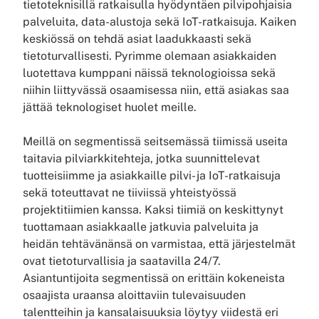
tietoteknisillä ratkaisulla hyödyntäen pilvipohjaisia
palveluita, data-alustoja sekä IoT-ratkaisuja. Kaiken
keskiössä on tehdä asiat laadukkaasti sekä
tietoturvallisesti. Pyrimme olemaan asiakkaiden
luotettava kumppani näissä teknologioissa sekä
niihin liittyvässä osaamisessa niin, että asiakas saa
jättää teknologiset huolet meille.
Meillä on segmentissä seitsemässä tiimissä useita
taitavia pilviarkkitehteja, jotka suunnittelevat
tuotteisiimme ja asiakkaille pilvi- ja IoT-ratkaisuja
sekä toteuttavat ne tiiviissä yhteistyössä
projektitiimien kanssa. Kaksi tiimiä on keskittynyt
tuottamaan asiakkaalle jatkuvia palveluita ja
heidän tehtävänänsä on varmistaa, että järjestelmät
ovat tietoturvallisia ja saatavilla 24/7.
Asiantuntijoita segmentissä on erittäin kokeneista
osaajista uraansa aloittaviin tulevaisuuden
talentteihin ja kansalaisuuksia löytyy viidestä eri