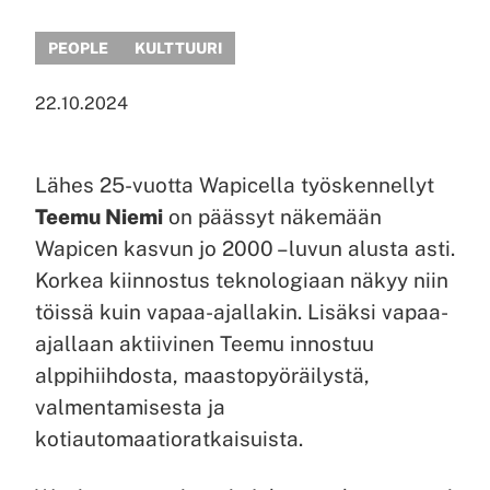
PEOPLE
KULTTUURI
22.10.2024
Lähes 25-vuotta Wapicella työskennellyt
Teemu Niemi
on päässyt näkemään
Wapicen kasvun jo 2000 –luvun alusta asti.
Korkea kiinnostus teknologiaan näkyy niin
töissä kuin vapaa-ajallakin. Lisäksi vapaa-
ajallaan aktiivinen Teemu innostuu
alppihiihdosta, maastopyöräilystä,
valmentamisesta ja
kotiautomaatioratkaisuista.