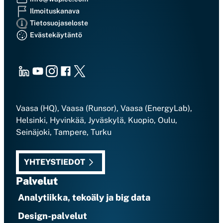
Ilmoituskanava
Tietosuojaseloste
Evästekäytäntö
LinkedIn
Youtube
Instagram
Facebook
X
Vaasa (HQ), Vaasa (Runsor), Vaasa (EnergyLab),
Helsinki, Hyvinkää, Jyväskylä, Kuopio, Oulu,
Seinäjoki, Tampere, Turku
YHTEYSTIEDOT
Palvelut
Analytiikka, tekoäly ja big data
Design-palvelut