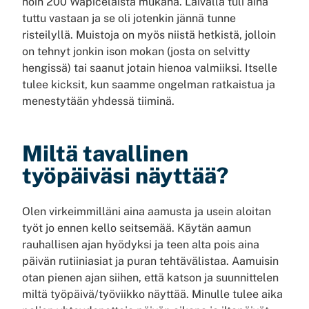
noin 200 Wapicelaista mukana. Laivalla tuli aina
tuttu vastaan ja se oli jotenkin jännä tunne
risteilyllä. Muistoja on myös niistä hetkistä, jolloin
on tehnyt jonkin ison mokan (josta on selvitty
hengissä) tai saanut jotain hienoa valmiiksi. Itselle
tulee kicksit, kun saamme ongelman ratkaistua ja
menestytään yhdessä tiiminä.
Miltä tavallinen
työpäiväsi näyttää?
Olen virkeimmilläni aina aamusta ja usein aloitan
työt jo ennen kello seitsemää. Käytän aamun
rauhallisen ajan hyödyksi ja teen alta pois aina
päivän rutiiniasiat ja puran tehtävälistaa. Aamuisin
otan pienen ajan siihen, että katson ja suunnittelen
miltä työpäivä/työviikko näyttää. Minulle tulee aika