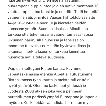
nuorten hyvinvointi. Olen itse harrastanut
nuorempana alppihiihtoa ja olen nyt valmentanut 13
vuotta alppihiihtoa lapsille ja nuorille. Tällä hetkellä
valmennan alppihiihtoa Vaasan hiihtoklubissa alle
14- ja 16-vuotiaille nuorille ja kiertelen heidän
kanssaan ympäri Suomea kisoissa. Minulle on
tärkeää olla tukemassa ja valmentamassa lapsia
liikunnan pariin, sillä nuorissa ja lapsissa on
maamme tulevaisuus. Heidän hyvinvointiinsa ja
liikunnan merkitykseen on tärkeää kiinnittää
huomiota nyt ja tulevaisuudessa.
Wapicen kollegani Riston kanssa käymme
vapaalaskemassa etenkin Alpeilla. Tutustuimme
Riston kanssa työn kautta ja meistä tuli erittäin
hyvät ystävät. Olemme laskeneet yhdessä jo
vuodesta 2008 alkaen joka vuosi pehmeän
puuterilumen perässä ympäri Eurooppaa ja Japania
myöden. Koska pidän vauhdista, harrastan myös