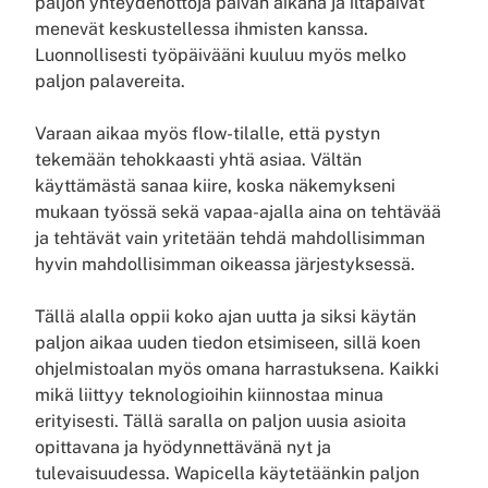
paljon yhteydenottoja päivän aikana ja iltapäivät
menevät keskustellessa ihmisten kanssa.
Luonnollisesti työpäivääni kuuluu myös melko
paljon palavereita.
Varaan aikaa myös flow-tilalle, että pystyn
tekemään tehokkaasti yhtä asiaa. Vältän
käyttämästä sanaa kiire, koska näkemykseni
mukaan työssä sekä vapaa-ajalla aina on tehtävää
ja tehtävät vain yritetään tehdä mahdollisimman
hyvin mahdollisimman oikeassa järjestyksessä.
Tällä alalla oppii koko ajan uutta ja siksi käytän
paljon aikaa uuden tiedon etsimiseen, sillä koen
ohjelmistoalan myös omana harrastuksena. Kaikki
mikä liittyy teknologioihin kiinnostaa minua
erityisesti. Tällä saralla on paljon uusia asioita
opittavana ja hyödynnettävänä nyt ja
tulevaisuudessa. Wapicella käytetäänkin paljon