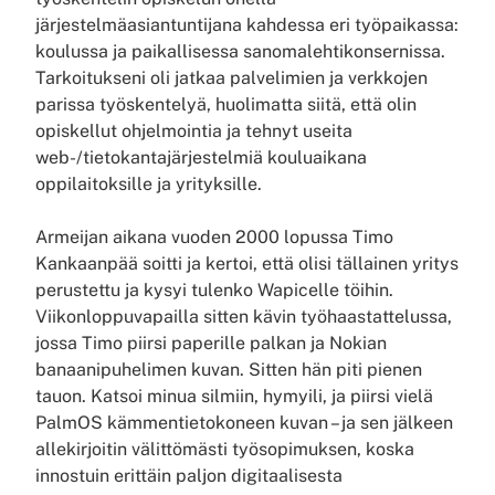
järjestelmäasiantuntijana kahdessa eri työpaikassa:
koulussa ja paikallisessa sanomalehtikonsernissa.
Tarkoitukseni oli jatkaa palvelimien ja verkkojen
parissa työskentelyä, huolimatta siitä, että olin
opiskellut ohjelmointia ja tehnyt useita
web-/tietokantajärjestelmiä kouluaikana
oppilaitoksille ja yrityksille.
Armeijan aikana vuoden 2000 lopussa Timo
Kankaanpää soitti ja kertoi, että olisi tällainen yritys
perustettu ja kysyi tulenko Wapicelle töihin.
Viikonloppuvapailla sitten kävin työhaastattelussa,
jossa Timo piirsi paperille palkan ja Nokian
banaanipuhelimen kuvan. Sitten hän piti pienen
tauon. Katsoi minua silmiin, hymyili, ja piirsi vielä
PalmOS kämmentietokoneen kuvan – ja sen jälkeen
allekirjoitin välittömästi työsopimuksen, koska
innostuin erittäin paljon digitaalisesta