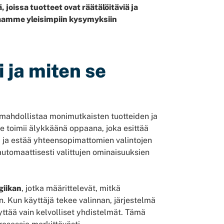
joissa tuotteet ovat räätälöitäviä ja
staamme yleisimpiin kysymyksiin
 ja miten se
mahdollistaa monimutkaisten tuotteiden ja
e toimii älykkäänä oppaana, joka esittää
ä ja estää yhteensopimattomien valintojen
utomaattisesti valittujen ominaisuuksien
giikan
, jotka määrittelevät, mitkä
. Kun käyttäjä tekee valinnan, järjestelmä
äyttää vain kelvolliset yhdistelmät. Tämä