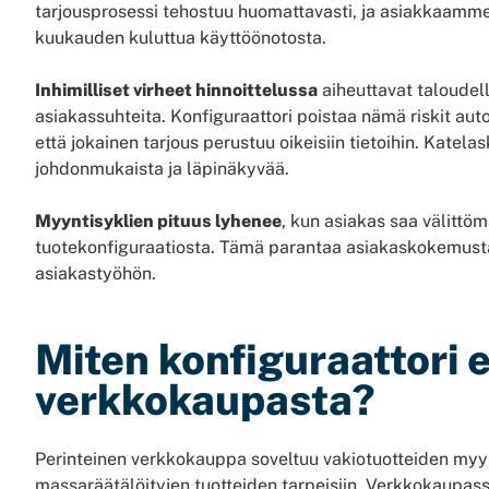
tarjousprosessi tehostuu huomattavasti, ja asiakkaamm
kuukauden kuluttua käyttöönotosta.
Inhimilliset virheet hinnoittelussa
aiheuttavat taloudell
asiakassuhteita. Konfiguraattori poistaa nämä riskit au
että jokainen tarjous perustuu oikeisiin tietoihin. Katela
johdonmukaista ja läpinäkyvää.
Myyntisyklien pituus lyhenee
, kun asiakas saa välittö
tuotekonfiguraatiosta. Tämä parantaa asiakaskokemusta
asiakastyöhön.
Miten konfiguraattori e
verkkokaupasta?
Perinteinen verkkokauppa soveltuu vakiotuotteiden myynt
massaräätälöityjen tuotteiden tarpeisiin. Verkkokaupass