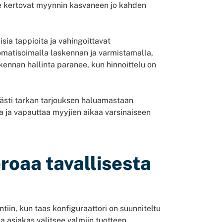
e kertovat myynnin kasvaneen jo kahden
isia tappioita ja vahingoittavat
tomatisoimalla laskennan ja varmistamalla,
skennan hallinta paranee, kun hinnoittelu on
mästi tarkan tarjouksen haluamastaan
 ja vapauttaa myyjien aikaa varsinaiseen
roaa tavallisesta
iin, kun taas konfiguraattori on suunniteltu
a asiakas valitsee valmiin tuotteen