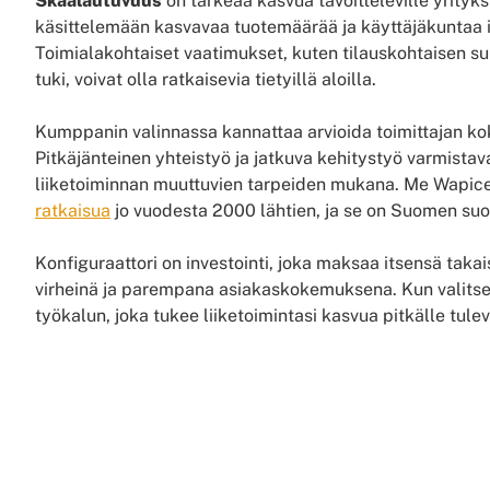
Skaalautuvuus
on tärkeää kasvua tavoitteleville yrityks
käsittelemään kasvavaa tuotemäärää ja käyttäjäkuntaa 
Toimialakohtaiset vaatimukset, kuten tilauskohtaisen su
tuki, voivat olla ratkaisevia tietyillä aloilla.
Kumppanin valinnassa kannattaa arvioida toimittajan kok
Pitkäjänteinen yhteistyö ja jatkuva kehitystyö varmistava
liiketoiminnan muuttuvien tarpeiden mukana. Me Wapic
ratkaisua
jo vuodesta 2000 lähtien, ja se on Suomen suo
Konfiguraattori on investointi, joka maksaa itsensä tak
virheinä ja parempana asiakaskokemuksena. Kun valitset 
työkalun, joka tukee liiketoimintasi kasvua pitkälle tule