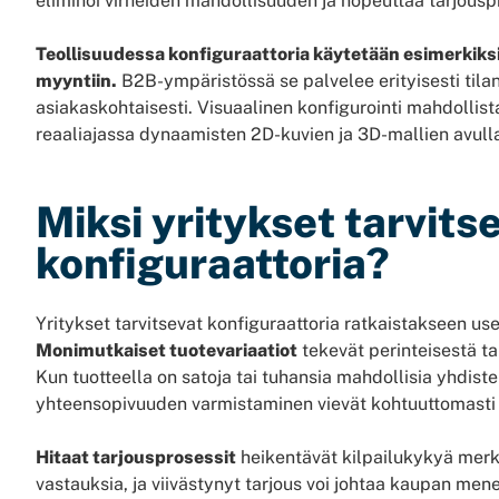
eliminoi virheiden mahdollisuuden ja nopeuttaa tarjousp
Teollisuudessa konfiguraattoria käytetään esimerkiksi
myyntiin.
B2B-ympäristössä se palvelee erityisesti tilan
asiakaskohtaisesti. Visuaalinen konfigurointi mahdollist
reaaliajassa dynaamisten 2D-kuvien ja 3D-mallien avull
Miksi yritykset tarvits
konfiguraattoria?
Yritykset tarvitsevat konfiguraattoria ratkaistakseen use
Monimutkaiset tuotevariaatiot
tekevät perinteisestä tar
Kun tuotteella on satoja tai tuhansia mahdollisia yhdiste
yhteensopivuuden varmistaminen vievät kohtuuttomasti 
Hitaat tarjousprosessit
heikentävät kilpailukykyä merki
vastauksia, ja viivästynyt tarjous voi johtaa kaupan men