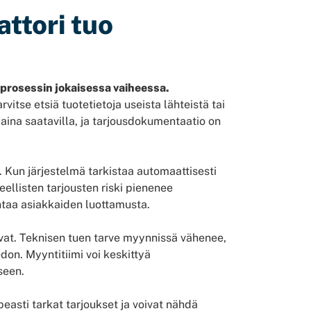
attori tuo
prosessin jokaisessa vaiheessa.
vitse etsiä tuotetietoja useista lähteistä tai
 aina saatavilla, ja tarjousdokumentaatio on
 Kun järjestelmä tarkistaa automaattisesti
eellisten tarjousten riski pienenee
ntaa asiakkaiden luottamusta.
uvat. Teknisen tuen tarve myynnissä vähenee,
edon. Myyntitiimi voi keskittyä
seen.
easti tarkat tarjoukset ja voivat nähdä