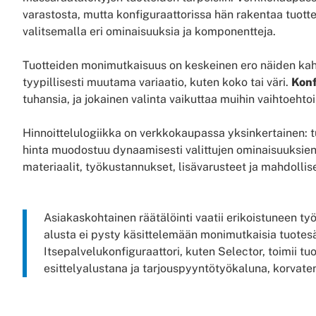
varastosta, mutta konfiguraattorissa hän rakentaa tuo
valitsemalla eri ominaisuuksia ja komponentteja.
Tuotteiden monimutkaisuus on keskeinen ero näiden kahd
tyypillisesti muutama variaatio, kuten koko tai väri.
Konf
tuhansia, ja jokainen valinta vaikuttaa muihin vaihtoehto
Hinnoittelulogiikka on verkkokaupassa yksinkertainen: tu
hinta muodostuu dynaamisesti valittujen ominaisuuksien
materiaalit, työkustannukset, lisävarusteet ja mahdollis
Asiakaskohtainen räätälöinti vaatii erikoistuneen t
alusta ei pysty käsittelemään monimutkaisia tuotesä
Itsepalvelukonfiguraattori, kuten Selector, toimii tu
esittelyalustana ja tarjouspyyntötyökaluna, korvate