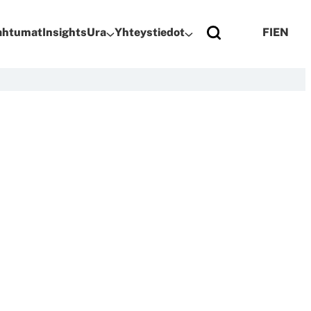
pahtumat
Insights
Ura
Yhteystiedot
FI
EN