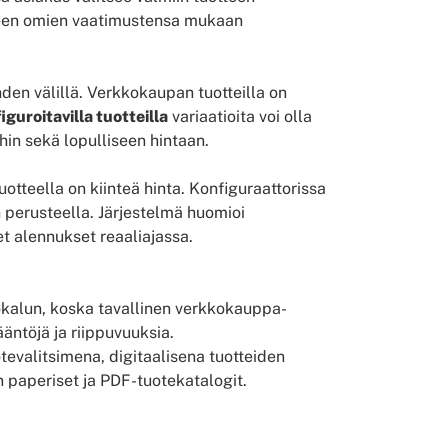
tteen omien vaatimustensa mukaan
en välillä. Verkkokaupan tuotteilla on
iguroitavilla tuotteilla
variaatioita voi olla
ihin sekä lopulliseen hintaan.
otteella on kiinteä hinta. Konfiguraattorissa
 perusteella. Järjestelmä huomioi
et alennukset reaaliajassa.
yökalun, koska tavallinen verkkokauppa-
äntöjä ja riippuvuuksia.
otevalitsimena, digitaalisena tuotteiden
n paperiset ja PDF-tuotekatalogit.