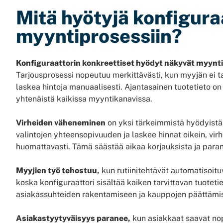
Mitä hyötyjä konfigura
myyntiprosessiin?
Konfiguraattorin konkreettiset hyödyt näkyvät myynti
Tarjousprosessi nopeutuu merkittävästi, kun myyjän ei tar
laskea hintoja manuaalisesti. Ajantasainen tuotetieto on
yhtenäistä kaikissa myyntikanavissa.
Virheiden väheneminen
on yksi tärkeimmistä hyödyistä.
valintojen yhteensopivuuden ja laskee hinnat oikein, virh
huomattavasti. Tämä säästää aikaa korjauksista ja para
Myyjien työ tehostuu,
kun rutiinitehtävät automatisoit
koska konfiguraattori sisältää kaiken tarvittavan tuoteti
asiakassuhteiden rakentamiseen ja kauppojen päättämi
Asiakastyytyväisyys paranee,
kun asiakkaat saavat nop