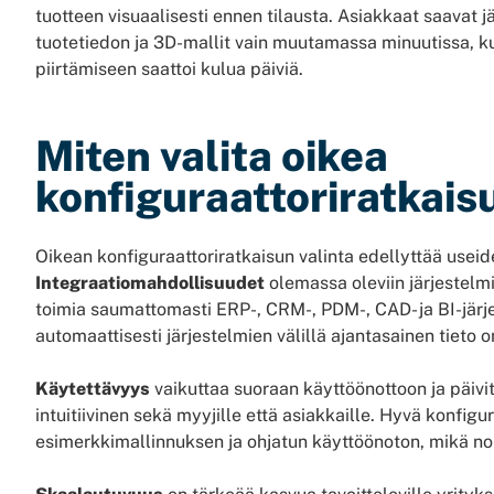
tuotteen visuaalisesti ennen tilausta. Asiakkaat saavat 
tuotetiedon ja 3D-mallit vain muutamassa minuutissa, ku
piirtämiseen saattoi kulua päiviä.
Miten valita oikea
konfiguraattoriratkaisu
Oikean konfiguraattoriratkaisun valinta edellyttää useid
Integraatiomahdollisuudet
olemassa oleviin järjestelmiin
toimia saumattomasti ERP-, CRM-, PDM-, CAD- ja BI-järj
automaattisesti järjestelmien välillä ajantasainen tieto o
Käytettävyys
vaikuttaa suoraan käyttöönottoon ja päivit
intuitiivinen sekä myyjille että asiakkaille. Hyvä konfigu
esimerkkimallinnuksen ja ohjatun käyttöönoton, mikä no