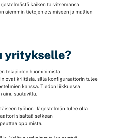
järjestelmästä kaiken tarvitsemansa
n aiemmin tietojen etsimiseen ja mallien
 yritykselle?
en tekijöiden huomioimista.
 ovat kriittisiä, sillä konfiguraattorin tulee
estelmien kanssa. Tiedon liikkuessa
n aina saatavilla.
täiseen työhön. Järjestelmän tulee olla
raattori sisältää selkeän
peuttaa oppimista.