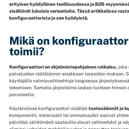
erityisen hyödyllinen teollisuudessa ja B2B-myynnissä, 
sisältävät lukuisia variaatioita. Tässä artikkelissa va
konfiguraattorista ja sen hyödyistä.
Mikä on konfiguraattori
toimii?
Konfiguraattori on ohjelmistopohjainen ratkaisu,
joka 
palveluiden räätälöinnin asiakkaan tarpeiden mukaan. S
käyttäjälle valintavaihtoehtoja loogisessa järjestyksess
tekemisen. Samalla järjestelmä laskee tuotteen hinnan a
perusteella.
Käytännössä konfiguraattori sisältää
tuotesäännöt ja lo
komponentit, materiaalit tai ominaisuudet sopivat yhteen
päivittää välittömästi saatavilla olevat vaihtoehdot ja n