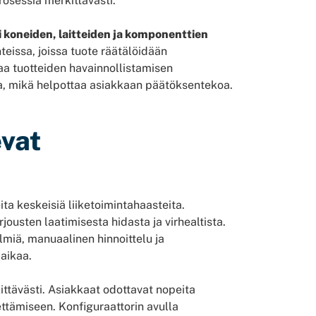
rosessia merkittävästi.
 koneiden, laitteiden ja komponenttien
teissa, joissa tuote räätälöidään
aa tuotteiden havainnollistamisen
a, mikä helpottaa asiakkaan päätöksentekoa.
evat
ita keskeisiä liiketoimintahaasteita.
jousten laatimisesta hidasta ja virhealtista.
lmiä, manuaalinen hinnoittelu ja
aikaa.
ttävästi. Asiakkaat odottavat nopeita
ettämiseen. Konfiguraattorin avulla