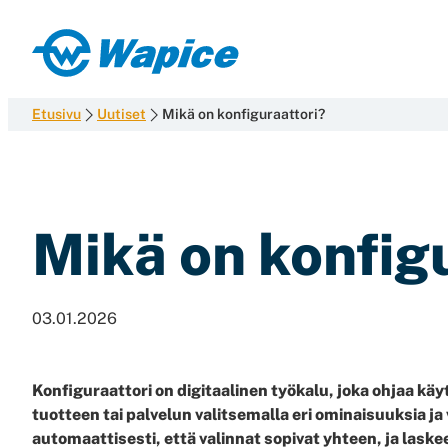
Siirry
suoraan
Wapice
sisältöön
Software
development
Etusivu
Uutiset
Mikä on konfiguraattori?
with
end-
to-
end
Mikä on konfig
competence
03.01.2026
Konfiguraattori on digitaalinen työkalu, joka ohjaa 
tuotteen tai palvelun valitsemalla eri ominaisuuksia ja
automaattisesti, että valinnat sopivat yhteen, ja laske