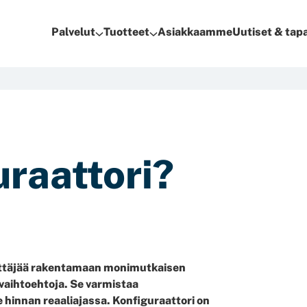
Palvelut
Tuotteet
Asiakkaamme
Uutiset & ta
uraattori?
käyttäjää rakentamaan monimutkaisen
 vaihtoehtoja. Se varmistaa
e hinnan reaaliajassa. Konfiguraattori on