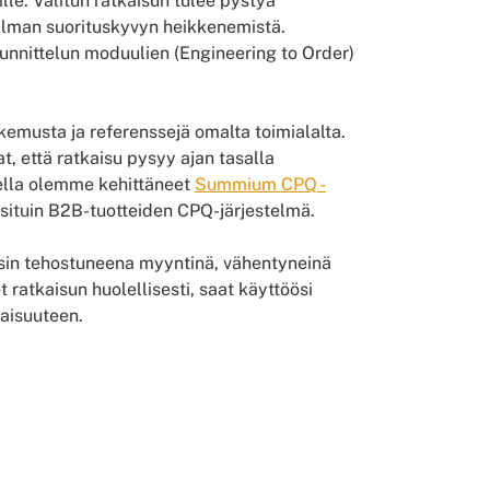
ille. Valitun ratkaisun tulee pystyä
ilman suorituskyvyn heikkenemistä.
unnittelun moduulien (Engineering to Order)
emusta ja referenssejä omalta toimialalta.
t, että ratkaisu pysyy ajan tasalla
ella olemme kehittäneet
Summium CPQ -
situin B2B-tuotteiden CPQ-järjestelmä.
aisin tehostuneena myyntinä, vähentyneinä
ratkaisun huolellisesti, saat käyttöösi
vaisuuteen.