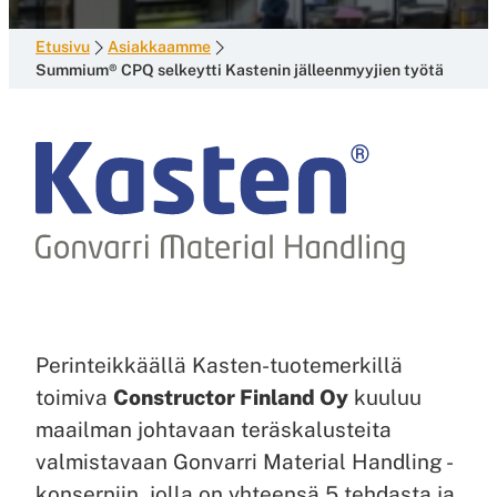
Etusivu
Asiakkaamme
Summium® CPQ selkeytti Kastenin jälleenmyyjien työtä
Perinteikkäällä Kasten-tuotemerkillä
toimiva
Constructor Finland Oy
kuuluu
maailman johtavaan teräskalusteita
valmistavaan Gonvarri Material Handling -
konserniin, jolla on yhteensä 5 tehdasta ja