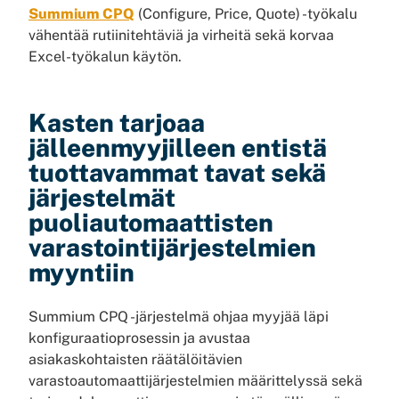
Summium CPQ
(Configure, Price, Quote) -työkalu
vähentää rutiinitehtäviä ja virheitä sekä korvaa
Excel-työkalun käytön.
Kasten tarjoaa
jälleenmyyjilleen entistä
tuottavammat tavat sekä
järjestelmät
puoliautomaattisten
varastointijärjestelmien
myyntiin
Summium CPQ -järjestelmä ohjaa myyjää läpi
konfiguraatioprosessin ja avustaa
asiakaskohtaisten räätälöitävien
varastoautomaattijärjestelmien määrittelyssä sekä