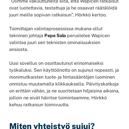
”Olimme vakuuttuneita siitä, että Wapicen ratkaisut
ovat luotettavia, testattuja ja he osaavat räätälöidä
juuri meille sopivan ratkaisun”, Hörkkö kertoo.
Toimittajan valintaprosessissa mukana ollut
tekninen johtaja
Pepe Salo
perustelee Wapicen
valintaa juuri sen teknisten ominaisuuksien
ansiosta.
Uusi sovellus on osoittautunut erinomaiseksi
työkaluksi. Sen käyttöönotto on sujunut nopeasti, ja
monimutkaisten tuote- ja hintasääntöjen luominen
onnistuu muutamalla klikkauksella. Päivityskatkoja
on erittäin vähän, ja ne suoritetaan hiljaisina aikoina,
jolloin ne eivät häiritse toimintaamme, Hörkkö
kehuu ratkaisun toimivuutta.
Miten yhteistyö sujui?