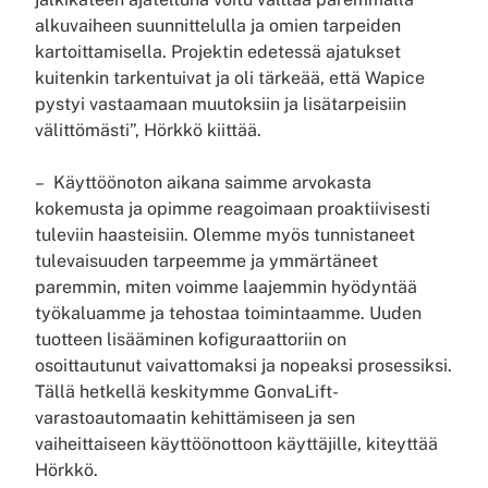
alkuvaiheen suunnittelulla ja omien tarpeiden
kartoittamisella. Projektin edetessä ajatukset
kuitenkin tarkentuivat ja oli tärkeää, että Wapice
pystyi vastaamaan muutoksiin ja lisätarpeisiin
välittömästi”, Hörkkö kiittää.
– Käyttöönoton aikana saimme arvokasta
kokemusta ja opimme reagoimaan proaktiivisesti
tuleviin haasteisiin. Olemme myös tunnistaneet
tulevaisuuden tarpeemme ja ymmärtäneet
paremmin, miten voimme laajemmin hyödyntää
työkaluamme ja tehostaa toimintaamme. Uuden
tuotteen lisääminen kofiguraattoriin on
osoittautunut vaivattomaksi ja nopeaksi prosessiksi.
Tällä hetkellä keskitymme GonvaLift-
varastoautomaatin kehittämiseen ja sen
vaiheittaiseen käyttöönottoon käyttäjille, kiteyttää
Hörkkö.