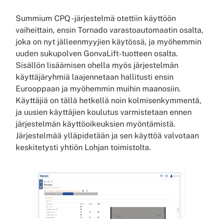
Summium CPQ -järjestelmä otettiin käyttöön
vaiheittain, ensin Tornado varastoautomaatin osalta,
joka on nyt jälleenmyyjien käytössä, ja myöhemmin
uuden sukupolven GonvaLift-tuotteen osalta.
Sisällön lisäämisen ohella myös järjestelmän
käyttäjäryhmiä laajennetaan hallitusti ensin
Eurooppaan ja myöhemmin muihin maanosiin.
Käyttäjiä on tällä hetkellä noin kolmisenkymmentä,
ja uusien käyttäjien koulutus varmistetaan ennen
järjestelmän käyttöoikeuksien myöntämistä.
Järjestelmää ylläpidetään ja sen käyttöä valvotaan
keskitetysti yhtiön Lohjan toimistolta.