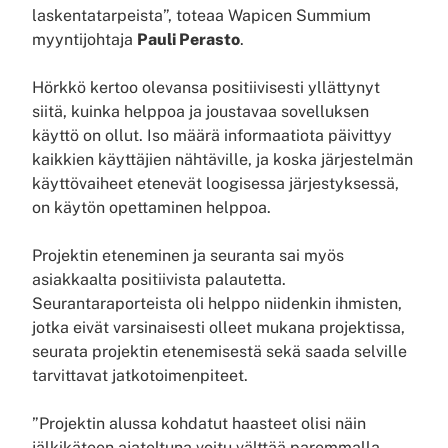
laskentatarpeista”, toteaa Wapicen Summium
myyntijohtaja
Pauli Perasto
.
Hörkkö kertoo olevansa positiivisesti yllättynyt
siitä, kuinka helppoa ja joustavaa sovelluksen
käyttö on ollut. Iso määrä informaatiota päivittyy
kaikkien käyttäjien nähtäville, ja koska järjestelmän
käyttövaiheet etenevät loogisessa järjestyksessä,
on käytön opettaminen helppoa.
Projektin eteneminen ja seuranta sai myös
asiakkaalta positiivista palautetta.
Seurantaraporteista oli helppo niidenkin ihmisten,
jotka eivät varsinaisesti olleet mukana projektissa,
seurata projektin etenemisestä sekä saada selville
tarvittavat jatkotoimenpiteet.
”Projektin alussa kohdatut haasteet olisi näin
jälkikäteen ajateltuna voitu välttää paremmalla