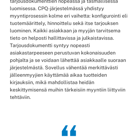
tarjousdokumenttien nopeassa ja täsmällisessä
luomisessa. CPQ-järjestelmässä yhdistyy
myyntiprosessin kolme eri vaihetta: konfigurointi eli
tuotemäärittely, hinnoittelu sekä itse tarjouksen
luominen. Kaikki asiakkaan ja myyjän tarvitsema
tieto on helposti hallittavissa ja julkaistavissa.
Tarjousdokumentti syntyy nopeasti
asiakastarpeeseen perustuvan kokonaisuuden
pohjalta ja se voidaan lähettää asiakkaalle suoraan
järjestelmästä. Sovellus vähentää merkittävästi
jälleenmyyjien käyttämää aikaa tuotteiden
kirjauksiin, mikä mahdollistaa heidän
keskittymisensä muihin tärkeisiin myyntiin liittyviin
tehtäviin.