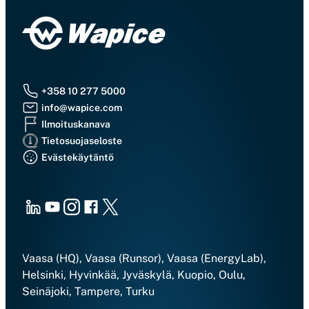
+358 10 277 5000
info@wapice.com
Ilmoituskanava
Tietosuojaseloste
Evästekäytäntö
LinkedIn
Youtube
Instagram
Facebook
X
Vaasa (HQ), Vaasa (Runsor), Vaasa (EnergyLab),
Helsinki, Hyvinkää, Jyväskylä, Kuopio, Oulu,
Seinäjoki, Tampere, Turku