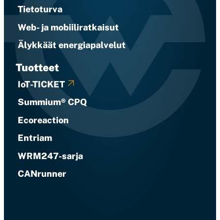
Tietoturva
Web- ja mobiiliratkaisut
Älykkäät energiapalvelut
Tuotteet
IoT-TICKET
Summium® CPQ
Ecoreaction
Entriam
WRM247-sarja
CANrunner