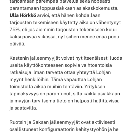
tarjoamaan parempaa palvelua sekä nopeasti
parantamaan loppuasiakkaan asiakaskokemusta.
Ulla Hörkkö
arvioi, että hänen kohdallaan
tarjousten tekemiseen käytetty aika on vähentynyt
75%, eli jos aiemmin tarjousten tekemiseen kului
kaksi päivää viikossa, nyt siihen menee enää puoli
päivää.
Kastenin jälleenmyyjät voivat nyt itsenäisesti luoda
useita käyttökohteeseen sopivia vaihtoehtoisia
ratkaisuja ilman tarvetta ottaa yhteyttä Lohjan
myyntihenkilöihin. Tämä vapauttaa Lohjan
toimistolla aikaa muihin tehtäviin. Yrityksen
läpinäkyvyys on parantunut, sillä kaikki asiakkaan
ja myyjän tarvitsema tieto on helposti hallittavissa
ja saatavilla.
Ruotsin ja Saksan jälleenmyyjät ovat aktiivisesti
osallistuneet konfiguraattorin kehitystyöhön ja he