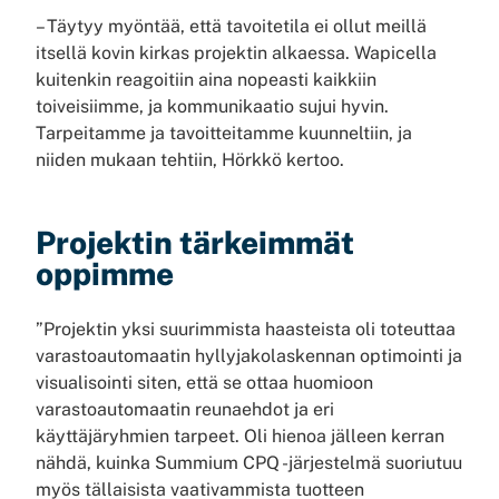
– Täytyy myöntää, että tavoitetila ei ollut meillä
itsellä kovin kirkas projektin alkaessa. Wapicella
kuitenkin reagoitiin aina nopeasti kaikkiin
toiveisiimme, ja kommunikaatio sujui hyvin.
Tarpeitamme ja tavoitteitamme kuunneltiin, ja
niiden mukaan tehtiin, Hörkkö kertoo.
Projektin tärkeimmät
oppimme
”Projektin yksi suurimmista haasteista oli toteuttaa
varastoautomaatin hyllyjakolaskennan optimointi ja
visualisointi siten, että se ottaa huomioon
varastoautomaatin reunaehdot ja eri
käyttäjäryhmien tarpeet. Oli hienoa jälleen kerran
nähdä, kuinka Summium CPQ -järjestelmä suoriutuu
myös tällaisista vaativammista tuotteen