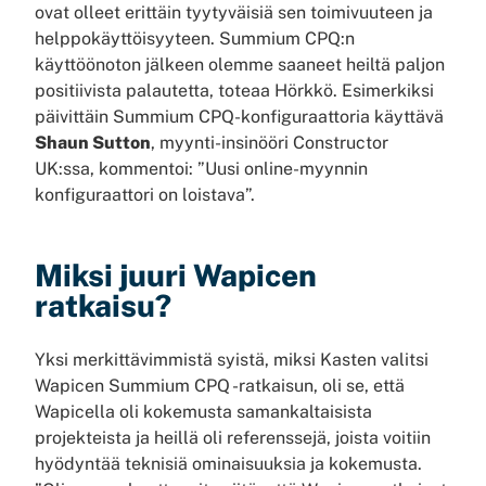
ovat olleet erittäin tyytyväisiä sen toimivuuteen ja
helppokäyttöisyyteen. Summium CPQ:n
käyttöönoton jälkeen olemme saaneet heiltä paljon
positiivista palautetta, toteaa Hörkkö. Esimerkiksi
päivittäin Summium CPQ-konfiguraattoria käyttävä
Shaun Sutton
, myynti-insinööri Constructor
UK:ssa, kommentoi: ”Uusi online-myynnin
konfiguraattori on loistava”.
Miksi juuri Wapicen
ratkaisu?
Yksi merkittävimmistä syistä, miksi Kasten valitsi
Wapicen Summium CPQ -ratkaisun, oli se, että
Wapicella oli kokemusta samankaltaisista
projekteista ja heillä oli referenssejä, joista voitiin
hyödyntää teknisiä ominaisuuksia ja kokemusta.