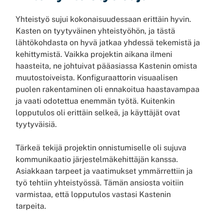
Yhteistyö sujui kokonaisuudessaan erittäin hyvin.
Kasten on tyytyväinen yhteistyöhön, ja tästä
lähtökohdasta on hyvä jatkaa yhdessä tekemistä ja
kehittymistä. Vaikka projektin aikana ilmeni
haasteita, ne johtuivat pääasiassa Kastenin omista
muutostoiveista. Konfiguraattorin visuaalisen
puolen rakentaminen oli ennakoitua haastavampaa
ja vaati odotettua enemmän työtä. Kuitenkin
lopputulos oli erittäin selkeä, ja käyttäjät ovat
tyytyväisiä.
Tärkeä tekijä projektin onnistumiselle oli sujuva
kommunikaatio järjestelmäkehittäjän kanssa.
Asiakkaan tarpeet ja vaatimukset ymmärrettiin ja
työ tehtiin yhteistyössä. Tämän ansiosta voitiin
varmistaa, että lopputulos vastasi Kastenin
tarpeita.