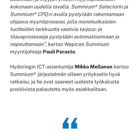
kokonaan uudella tavalla. Summium® Selectorin ja
Summium® CPQ:n avulla pystytään rakentamaan
ohjaava myyntiprosessi, jolla monimutkaisten
tuotteiden tarkkuutta vaativia tarjous- ja
tilausprosesseja pystytään automatisoimaan ja
nopeuttamaan”
, kertoo Wapicen Summium
myyntijohtaja
Pauli Perasto
.
Hydoringin ICT-asiantuntija
Mikko Mellanen
kertoo
Summium® järjestelmän olleen yritykselle hyvä
ratkaisu, ja he ovat saaneet uudesta työkalusta
positiivista palautetta myös asiakkailtaan.