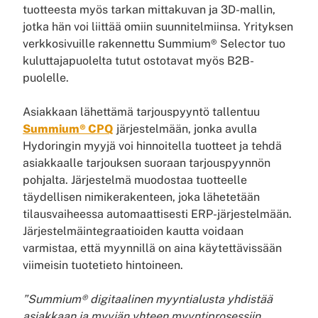
tuotteesta myös tarkan mittakuvan ja 3D-mallin,
jotka hän voi liittää omiin suunnitelmiinsa. Yrityksen
verkkosivuille rakennettu Summium® Selector tuo
kuluttajapuolelta tutut ostotavat myös B2B-
puolelle.
Asiakkaan lähettämä tarjouspyyntö tallentuu
Summium® CPQ
järjestelmään, jonka avulla
Hydoringin myyjä voi hinnoitella tuotteet ja tehdä
asiakkaalle tarjouksen suoraan tarjouspyynnön
pohjalta. Järjestelmä muodostaa tuotteelle
täydellisen nimikerakenteen, joka lähetetään
tilausvaiheessa automaattisesti ERP-järjestelmään.
Järjestelmäintegraatioiden kautta voidaan
varmistaa, että myynnillä on aina käytettävissään
viimeisin tuotetieto hintoineen.
”Summium® digitaalinen myyntialusta yhdistää
asiakkaan ja myyjän yhteen myyntiprosessiin