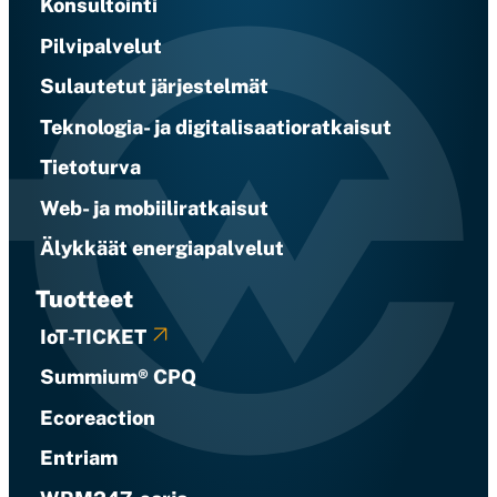
Konsultointi
Pilvipalvelut
Sulautetut järjestelmät
Teknologia- ja digitalisaatioratkaisut
Tietoturva
Web- ja mobiiliratkaisut
Älykkäät energiapalvelut
Tuotteet
IoT-TICKET
Summium® CPQ
Ecoreaction
Entriam