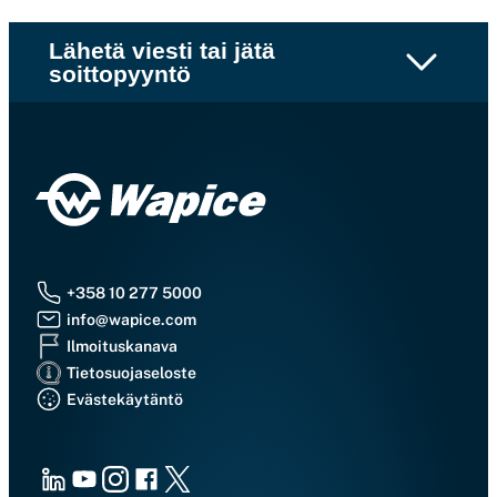
Lähetä viesti tai jätä
soittopyyntö
+358 10 277 5000
info@wapice.com
Ilmoituskanava
Tietosuojaseloste
Evästekäytäntö
LinkedIn
Youtube
Instagram
Facebook
X