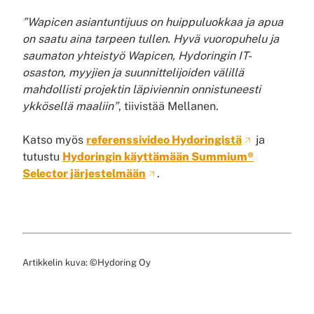
”Wapicen asiantuntijuus on huippuluokkaa ja apua
on saatu aina tarpeen tullen. Hyvä vuoropuhelu ja
saumaton yhteistyö Wapicen, Hydoringin IT-
osaston, myyjien ja suunnittelijoiden välillä
mahdollisti projektin läpiviennin onnistuneesti
ykkösellä maaliin”
, tiivistää Mellanen.
Katso myös
referenssivideo Hydoringistä
ja
tutustu
Hydoringin käyttämään Summium®
Selector järjestelmään
.
Artikkelin kuva: ©Hydoring Oy