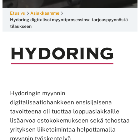
Etusivu
Asiakkaamme
Hydoring digitalisoi myyntiprosessinsa tarjouspyynnöstä
tilaukseen
Hydoringin myynnin
digitalisaatiohankkeen ensisijaisena
tavoitteena oli tuottaa loppuasiakkaille
lisäarvoa ostokokemukseen sekä tehostaa
yrityksen liiketoimintaa helpottamalla
myynnin työskentelyä.