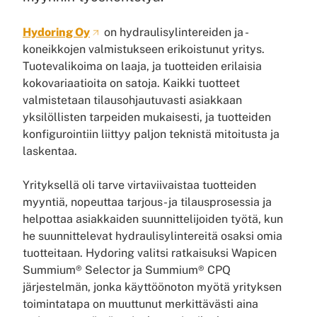
Hydoring Oy
on hydraulisylintereiden ja -
koneikkojen valmistukseen erikoistunut yritys.
Tuotevalikoima on laaja, ja tuotteiden erilaisia
kokovariaatioita on satoja. Kaikki tuotteet
valmistetaan tilausohjautuvasti asiakkaan
yksilöllisten tarpeiden mukaisesti, ja tuotteiden
konfigurointiin liittyy paljon teknistä mitoitusta ja
laskentaa.
Yrityksellä oli tarve virtaviivaistaa tuotteiden
myyntiä, nopeuttaa tarjous- ja tilausprosessia ja
helpottaa asiakkaiden suunnittelijoiden työtä, kun
he suunnittelevat hydraulisylintereitä osaksi omia
tuotteitaan. Hydoring valitsi ratkaisuksi Wapicen
Summium® Selector ja Summium® CPQ
järjestelmän, jonka käyttöönoton myötä yrityksen
toimintatapa on muuttunut merkittävästi aina