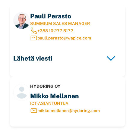
Pauli Perasto
SUMMIUM SALES MANAGER
+358 10 277 5172
pauli.perasto@wapice.com
Lähetä viesti
HYDORING OY
Mikko Mellanen
ICT-ASIANTUNTIJA
mikko.mellanen@hydoring.com