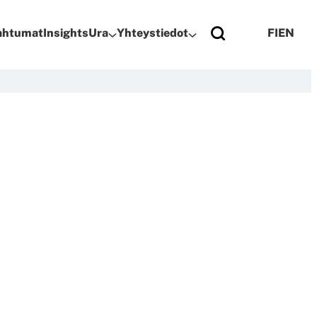
pahtumat
Insights
Ura
Yhteystiedot
FI
EN