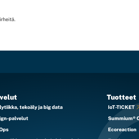
irheitä.
velut
Tuotteet
ytiikka, tekoäly ja big data
IoT-TICKET
ign-palvelut
Summium® 
Ops
Ecoreaction