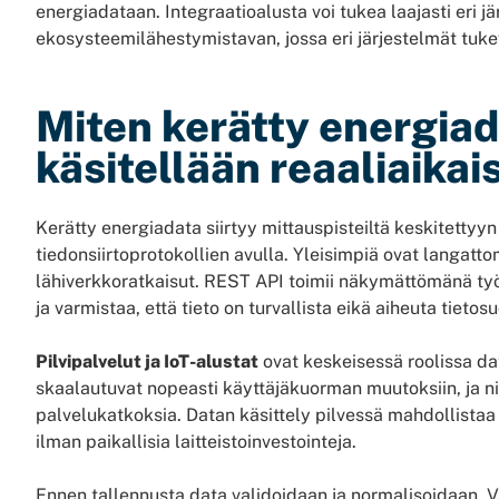
energiadataan. Integraatioalusta voi tukea laajasti eri jä
ekosysteemilähestymistavan, jossa eri järjestelmät tukev
Miten kerätty energiada
käsitellään reaaliaikai
Kerätty energiadata siirtyy mittauspisteiltä keskitettyyn
tiedonsiirtoprotokollien avulla. Yleisimpiä ovat langatto
lähiverkkoratkaisut. REST API toimii näkymättömänä työj
ja varmistaa, että tieto on turvallista eikä aiheuta tietosu
Pilvipalvelut ja IoT-alustat
ovat keskeisessä roolissa dat
skaalautuvat nopeasti käyttäjäkuorman muutoksiin, ja nii
palvelukatkoksia. Datan käsittely pilvessä mahdollista
ilman paikallisia laitteistoinvestointeja.
Ennen tallennusta data validoidaan ja normalisoidaan. Va