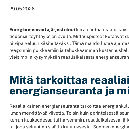
29.05.2026
Energianseurantajärjestelmä
kerää tietoa reaaliaikais
tiedonsiirtoyhteyksien avulla. Mittauspisteet keräävät d
pilvipalveluun käsiteltäväksi. Tämä mahdollistaa ajant
reagoinnin poikkeamiin ja tehokkaamman kustannushall
yleisimpiin kysymyksiin reaaliaikaisesta energianseura
Mitä tarkoittaa reaalia
energianseuranta ja mi
Reaaliaikainen energianseuranta tarkoittaa energiankul
ilman merkittävää viivettä. Toisin kuin perinteisessä seu
kerran kuukaudessa tai harvemmin, reaaliaikaisessa jär
tai jopa sekuntien sisällä kulutuksesta. Suomen energia