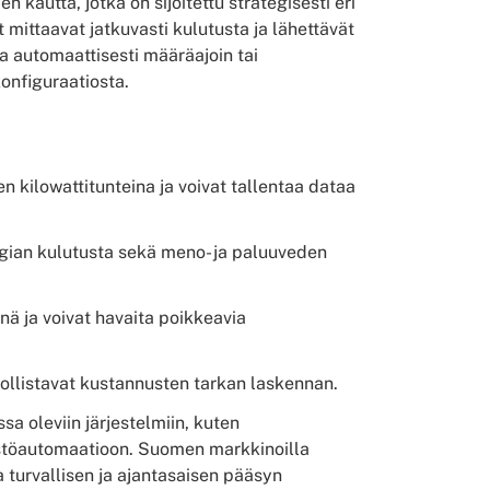
 kautta, jotka on sijoitettu strategisesti eri
t mittaavat jatkuvasti kulutusta ja lähettävät
a automaattisesti määräajoin tai
konfiguraatiosta.
n kilowattitunteina ja voivat tallentaa dataa
gian kulutusta sekä meno- ja paluuveden
inä ja voivat havaita poikkeavia
dollistavat kustannusten tarkan laskennan.
a oleviin järjestelmiin, kuten
teistöautomaatioon. Suomen markkinoilla
 turvallisen ja ajantasaisen pääsyn