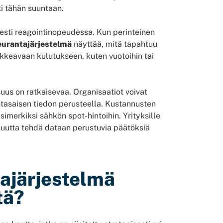
ti tähän suuntaan.
sesti reagointinopeudessa. Kun perinteinen
eurantajärjestelmä
näyttää, mitä tapahtuu
kkeavaan kulutukseen, kuten vuotoihin tai
us on ratkaisevaa. Organisaatiot voivat
ntasaisen tiedon perusteella. Kustannusten
simerkiksi sähkön spot-hintoihin. Yrityksille
suutta tehdä dataan perustuvia päätöksiä
ajärjestelmä
tä?