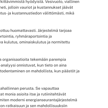
ittävimmistä hyödyistä. Vesivuoto, viallinen
ti, jolloin vauriot ja kustannukset jäävät
us- ja kustannustiedon välittömästi, mikä
ottuu huomattavasti. Järjestelmä tarjoaa
rtointia, ryhmäraportointia ja
va kulutus, ominaiskulutus ja normitettu
taa organisaatioita tekemään parempia
-analyysi onnistuvat, kun tieto on aina
a todentaminen on mahdollista, kun päästöt ja
ahallinnan perusta. Se vapauttaa
 monia asioita itse ja rutiinitehtävät
, miten moderni energianseurantajärjestelmä
ion-ratkaisuun ja sen mahdollisuuksiin