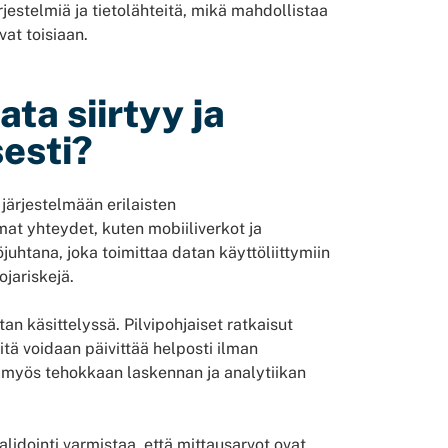
rjestelmiä ja tietolähteitä, mikä mahdollistaa
at toisiaan.
ta siirtyy ja
sesti?
 järjestelmään erilaisten
mat yhteydet, kuten mobiiliverkot ja
uhtana, joka toimittaa datan käyttöliittymiin
ojariskejä.
an käsittelyssä. Pilvipohjaiset ratkaisut
tä voidaan päivittää helposti ilman
a myös tehokkaan laskennan ja analytiikan
lidointi varmistaa, että mittausarvot ovat