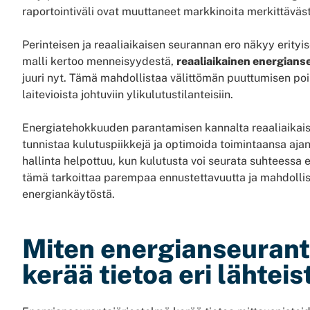
raportointiväli ovat muuttaneet markkinoita merkittäväs
Perinteisen ja reaaliaikaisen seurannan ero näkyy erityi
malli kertoo menneisyydestä,
reaaliaikainen energians
juuri nyt. Tämä mahdollistaa välittömän puuttumisen poi
laitevioista johtuviin ylikulutustilanteisiin.
Energiatehokkuuden parantamisen kannalta reaaliaikaisu
tunnistaa kulutuspiikkejä ja optimoida toimintaansa aja
hallinta helpottuu, kun kulutusta voi seurata suhteessa e
tämä tarkoittaa parempaa ennustettavuutta ja mahdolli
energiankäytöstä.
Miten energianseurant
kerää tietoa eri lähteis