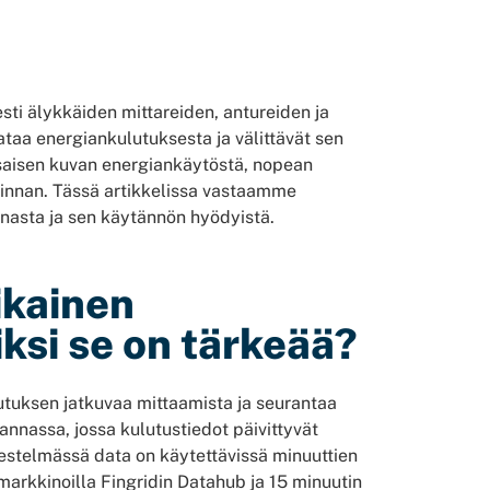
esti älykkäiden mittareiden, antureiden ja
ataa energiankulutuksesta ja välittävät sen
asaisen kuvan energiankäytöstä, nopean
innan. Tässä artikkelissa vastaamme
nnasta ja sen käytännön hyödyistä.
ikainen
ksi se on tärkeää?
utuksen jatkuvaa mittaamista ja seurantaa
rannassa, jossa kulutustiedot päivittyvät
jestelmässä data on käytettävissä minuuttien
markkinoilla Fingridin Datahub ja 15 minuutin