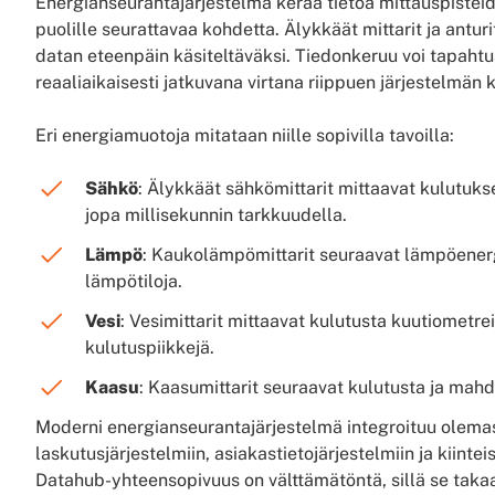
Energianseurantajärjestelmä kerää tietoa mittauspisteiden
puolille seurattavaa kohdetta. Älykkäät mittarit ja anturi
datan eteenpäin käsiteltäväksi. Tiedonkeruu voi tapahtu
reaaliaikaisesti jatkuvana virtana riippuen järjestelmän 
Eri energiamuotoja mitataan niille sopivilla tavoilla:
Sähkö
: Älykkäät sähkömittarit mittaavat kulutukse
jopa millisekunnin tarkkuudella.
Lämpö
: Kaukolämpömittarit seuraavat lämpöener
lämpötiloja.
Vesi
: Vesimittarit mittaavat kulutusta kuutiometre
kulutuspiikkejä.
Kaasu
: Kaasumittarit seuraavat kulutusta ja mah
Moderni energianseurantajärjestelmä integroituu olemass
laskutusjärjestelmiin, asiakastietojärjestelmiin ja kiin
Datahub-yhteensopivuus on välttämätöntä, sillä se takaa