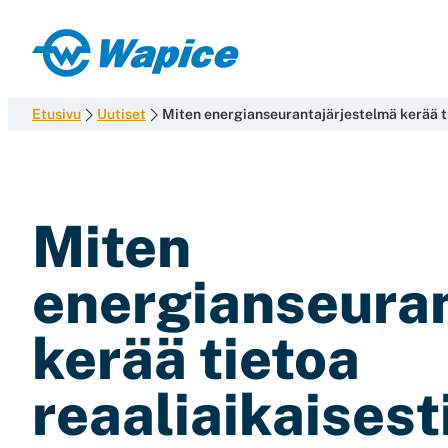
Siirry
suoraan
Wapice
sisältöön
Software
development
Etusivu
Uutiset
Miten energianseurantajärjestelmä kerää ti
with
end-
to-
end
Miten
competence
energianseura
kerää tietoa
reaaliaikaisest