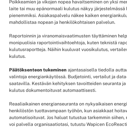
Poikkeamien ja vikojen nopea havaitseminen on yksi merk
laite tai muu epänormaali kulutus näkyy järjestelmässä he
pienemmiksi. Asiakaspalvelu näkee kaiken energiankulut
mahdollistaa nopean ja henkilökohtaisen palvelun.
Raportoinnin ja viranomaisvaatimusten täyttäminen help
monipuolisia raportointivaihtoehtoja, kuten teknistä rapo
kulutusraportteja. Näihin kuuluvat vuosikulutus, vertaile
kulutus.
Päätöksenteon tukeminen
ajantasaisella tiedolla aut
valintoja energiankäytössä. Budjetointi, vertailut ja data
saatavilla. Kestävän kehityksen tavoitteiden seuranta j
kulutus dokumentoituvat automaattisesti.
Reaaliaikainen energianseuranta on nykyaikaisen energi
henkilöstön tuottavampaan työhön, kun asiakkaat hoitavat
automatisoituvat. Jos haluat tutustua tarkemmin siihen
voi palvella organisaatiotasi, tutustu Wapicen EcoReact