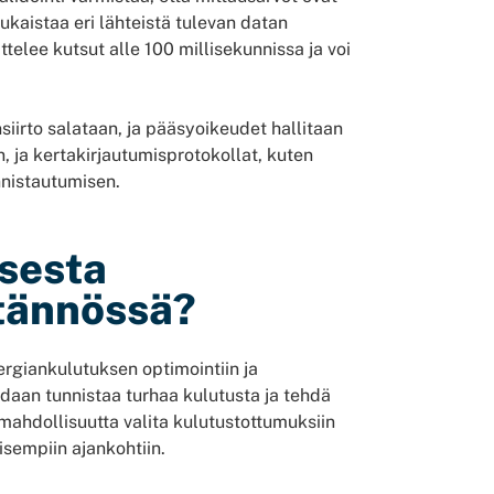
mukaistaa eri lähteistä tulevan datan
ttelee kutsut alle 100 millisekunnissa ja voi
nsiirto salataan, ja pääsyoikeudet hallitaan
 ja kertakirjautumisprotokollat, kuten
nnistautumisen.
isesta
tännössä?
ergiankulutuksen optimointiin ja
idaan tunnistaa turhaa kulutusta ja tehdä
a mahdollisuutta valita kulutustottumuksiin
isempiin ajankohtiin.