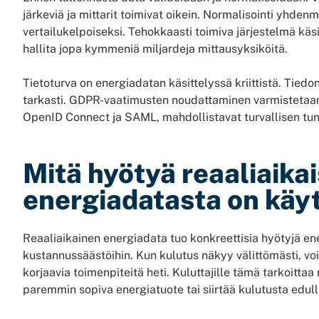
järkeviä ja mittarit toimivat oikein. Normalisointi yhden
vertailukelpoiseksi. Tehokkaasti toimiva järjestelmä käsi
hallita jopa kymmeniä miljardeja mittausyksiköitä.
Tietoturva on energiadatan käsittelyssä kriittistä. Tiedo
tarkasti. GDPR-vaatimusten noudattaminen varmistetaan,
OpenID Connect ja SAML, mahdollistavat turvallisen tu
Mitä hyötyä reaaliaika
energiadatasta on käy
Reaaliaikainen energiadata tuo konkreettisia hyötyjä en
kustannussäästöihin. Kun kulutus näkyy välittömästi, vo
korjaavia toimenpiteitä heti. Kuluttajille tämä tarkoitta
paremmin sopiva energiatuote tai siirtää kulutusta edull