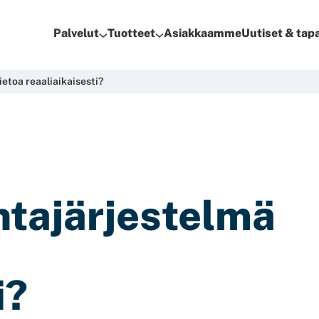
Palvelut
Tuotteet
Asiakkaamme
Uutiset & ta
etoa reaaliaikaisesti?
ntajärjestelmä
i?