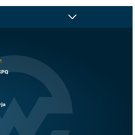
CPQ
ja