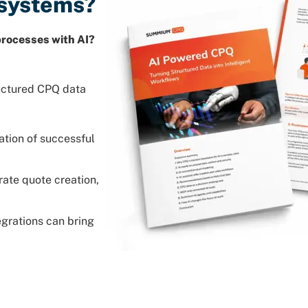
 systems?
processes with AI?
uctured CPQ data
tion of successful
rate quote creation,
egrations can bring