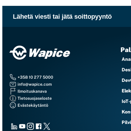
Lähetä viesti tai jätä soittopyyntö
Pal
Anal
Des
+358 10 277 5000
Dev
info@wapice.com
Elek
Ilmoituskanava
Tietosuojaseloste
IoT-
Evästekäytäntö
Kons
Pilv
LinkedIn
Youtube
Instagram
Facebook
X