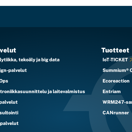
velut
Tuotteet
ytiikka, tekoäly ja big data
IoT-TICKET
ign-palvelut
Summium® 
Ops
Ecoreaction
troniikkasuunnittelu ja laitevalmistus
Entriam
palvelut
WRM247-sar
ultointi
CANrunner
ipalvelut