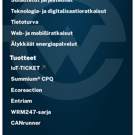
Teknologia- ja digitalisaatioratkaisut
Tietoturva
Web- ja mobiiliratkaisut
Älykkäät energiapalvelut
Tuotteet
IoT-TICKET
Summium® CPQ
Ecoreaction
Entriam
WRM247-sarja
CANrunner