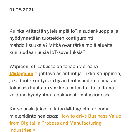
01.08.2021
Kuinka vältetään yleisimpiä IoT:n sudenkuoppia ja
hyödynnetään tuotteiden konfigurointi
mahdollisuuksia? Mitkä ovat tärkeimpiä alueita,
kun luodaan uusia IoT-sovelluksia?
Wapicen IoT Lab:issa on tänään vieraana
Midagonin
johtava asiantuntija Jukka Kauppinen,
joka tuntee erityisen hyvin teollisuuden toimialan.
Jaksossa kuullaan vinkkejä miten IoT:tä ja dataa
voidaan hyödyntää tehokkaasti teollisuudessa.
Katso uusin jakso ja lataa Midagonin tarjoama
mielenkiintoinen opas:
How to drive Business Value
from Digital in Process and Manufacturing
Industries