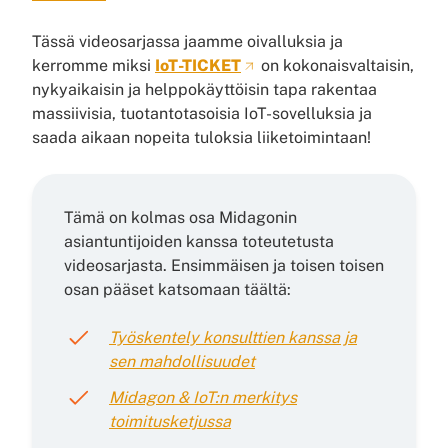
Tässä videosarjassa jaamme oivalluksia ja
kerromme miksi
IoT-TICKET
on kokonaisvaltaisin,
nykyaikaisin ja helppokäyttöisin tapa rakentaa
massiivisia, tuotantotasoisia IoT-sovelluksia ja
saada aikaan nopeita tuloksia liiketoimintaan!
Tämä on kolmas osa Midagonin
asiantuntijoiden kanssa toteutetusta
videosarjasta. Ensimmäisen ja toisen toisen
osan pääset katsomaan täältä:
Työskentely konsulttien kanssa ja
sen mahdollisuudet
Midagon & IoT:n merkitys
toimitusketjussa