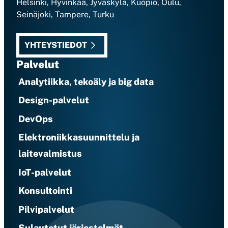
Helsinki, Hyvinkää, Jyväskylä, Kuopio, Oulu,
Seinäjoki, Tampere, Turku
YHTEYSTIEDOT
Palvelut
Analytiikka, tekoäly ja big data
Design-palvelut
DevOps
Elektroniikkasuunnittelu ja
laitevalmistus
IoT-palvelut
Konsultointi
Pilvipalvelut
Sulautetut järjestelmät