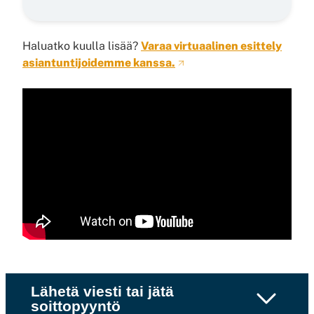
Haluatko kuulla lisää?
Varaa virtuaalinen esittely
asiantuntijoidemme kanssa.
Lähetä viesti tai jätä
soittopyyntö