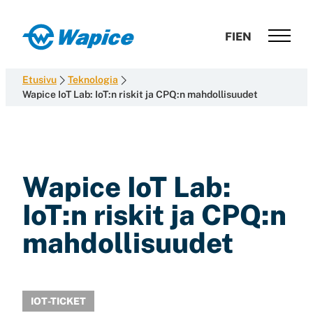
Siirry
suoraan
Wapice
FI
EN
sisältöön
Software
development
Etusivu
Teknologia
with
Wapice IoT Lab: IoT:n riskit ja CPQ:n mahdollisuudet
end-
to-
end
competence
Wapice IoT Lab:
IoT:n riskit ja CPQ:n
mahdollisuudet
IOT-TICKET