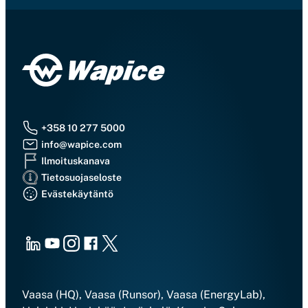
+358 10 277 5000
info@wapice.com
Ilmoituskanava
Tietosuojaseloste
Evästekäytäntö
LinkedIn
Youtube
Instagram
Facebook
X
Vaasa (HQ), Vaasa (Runsor), Vaasa (EnergyLab),