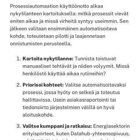
Prosessiautomaation käyttöönotto alkaa
nykytilanteen kartoituksella: mitkä prosessit vievät
eniten aikaa ja missä virheitä syntyy useimmin. Sen
jälkeen valitaan ensimmäinen automatisoitava
kohde, toteutetaan pilotti ja laajennetaan
onnistumisten perusteella.
Kartoita nykytilanne:
Tunnista toistuvat
manuaaliset tehtävät ja niiden volyymit. Missä
henkilöstö käyttää aikaa rutiineihin?
Priorisoi kohteet:
Valitse automatisoitavaksi
prosessi, jossa hyöty on selkeä ja toteutus
hallittavissa. Usein asiakasraportointi tai
tiedonsiirto järjestelmien välillä on hyvä
aloituskohde.
Valitse kumppani ja ratkaisu:
Energiasektorin
erityispiirteet, kuten Datahub-yhteensopivuus,