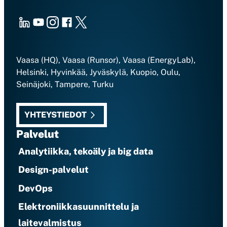
LinkedIn
Youtube
Instagram
Facebook
X
Vaasa (HQ), Vaasa (Runsor), Vaasa (EnergyLab),
Helsinki, Hyvinkää, Jyväskylä, Kuopio, Oulu,
Seinäjoki, Tampere, Turku
YHTEYSTIEDOT
Palvelut
Analytiikka, tekoäly ja big data
Design-palvelut
DevOps
Elektroniikkasuunnittelu ja
laitevalmistus