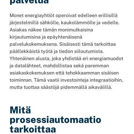
Monet energiayhtiöt operoivat edelleen erillisillä
järjestelmillä sähkölle, kaukolämmölle ja vedelle.
Asiakas näkee tämän monimutkaisina
kirjautumisina ja epäyhtenäisenä
palvelukokemuksena. Sisäisesti tämä tarkoittaa
päällekkäistä työtä ja tiedon siiloutumista.
Yhtenäinen alusta, joka yhdistää eri energiamuodot
ja datalähteet, mahdollistaa sekä paremman
asiakaskokemuksen että tehokkaamman sisäisen
toiminnan. Tämä vaatii investointeja integraatioihin,
mutta tuottaa säästöjä pidemmällä aikavälillä.
Mitä
prosessiautomaatio
tarkoittaa