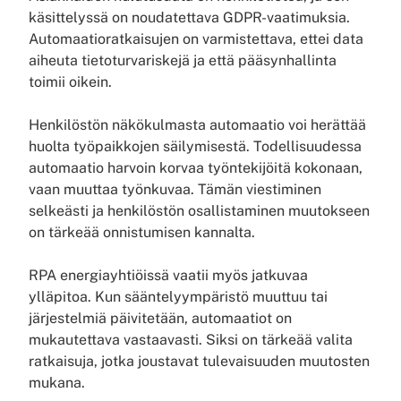
käsittelyssä on noudatettava GDPR-vaatimuksia.
Automaatioratkaisujen on varmistettava, ettei data
aiheuta tietoturvariskejä ja että pääsynhallinta
toimii oikein.
Henkilöstön näkökulmasta automaatio voi herättää
huolta työpaikkojen säilymisestä. Todellisuudessa
automaatio harvoin korvaa työntekijöitä kokonaan,
vaan muuttaa työnkuvaa. Tämän viestiminen
selkeästi ja henkilöstön osallistaminen muutokseen
on tärkeää onnistumisen kannalta.
RPA energiayhtiöissä vaatii myös jatkuvaa
ylläpitoa. Kun sääntelyympäristö muuttuu tai
järjestelmiä päivitetään, automaatiot on
mukautettava vastaavasti. Siksi on tärkeää valita
ratkaisuja, jotka joustavat tulevaisuuden muutosten
mukana.