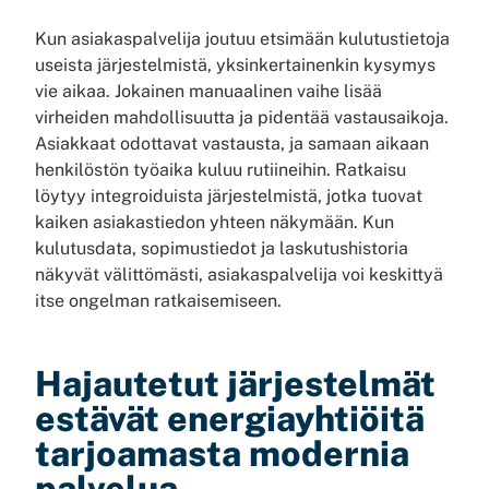
Kun asiakaspalvelija joutuu etsimään kulutustietoja
useista järjestelmistä, yksinkertainenkin kysymys
vie aikaa. Jokainen manuaalinen vaihe lisää
virheiden mahdollisuutta ja pidentää vastausaikoja.
Asiakkaat odottavat vastausta, ja samaan aikaan
henkilöstön työaika kuluu rutiineihin. Ratkaisu
löytyy integroiduista järjestelmistä, jotka tuovat
kaiken asiakastiedon yhteen näkymään. Kun
kulutusdata, sopimustiedot ja laskutushistoria
näkyvät välittömästi, asiakaspalvelija voi keskittyä
itse ongelman ratkaisemiseen.
Hajautetut järjestelmät
estävät energiayhtiöitä
tarjoamasta modernia
palvelua