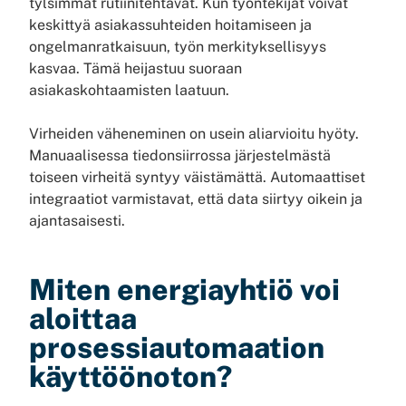
tylsimmät rutiinitehtävät. Kun työntekijät voivat
keskittyä asiakassuhteiden hoitamiseen ja
ongelmanratkaisuun, työn merkityksellisyys
kasvaa. Tämä heijastuu suoraan
asiakaskohtaamisten laatuun.
Virheiden väheneminen on usein aliarvioitu hyöty.
Manuaalisessa tiedonsiirrossa järjestelmästä
toiseen virheitä syntyy väistämättä. Automaattiset
integraatiot varmistavat, että data siirtyy oikein ja
ajantasaisesti.
Miten energiayhtiö voi
aloittaa
prosessiautomaation
käyttöönoton?