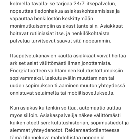
kolmella tavalla: se tarjoaa 24/7-itsepalvelun,
nopeuttaa tiedonhakua asiakaskohtaamisissa ja
vapauttaa henkilöstön keskittymään
monimutkaisempiin asiakastilanteisiin. Asiakkaat
hoitavat rutiiniasiat itse, ja henkilökohtaista
palvelua tarvitsevat saavat sitä nopeammin.
Itsepalvelukanavien kautta asiakkaat voivat hoitaa
arkiset asiat välittömästi ilman jonottamista.
Energiatuotteen vaihtaminen kulutustottumuksiin
sopivammaksi, laskutusvälin muuttaminen tai
uuden sopimuksen tilaaminen muuton yhteydessä
onnistuvat selaimella tai mobiilisovelluksella.
Kun asiakas kuitenkin soittaa, automaatio auttaa
myös silloin. Asiakaspalvelija näkee välittömästi
kaiken oleellisen: kulutushistorian, sopimustiedot ja
aiemmat yhteydenotot. Reklamaatiotilanteessa
tämä tilannekuva mahdollistaa nopean ja