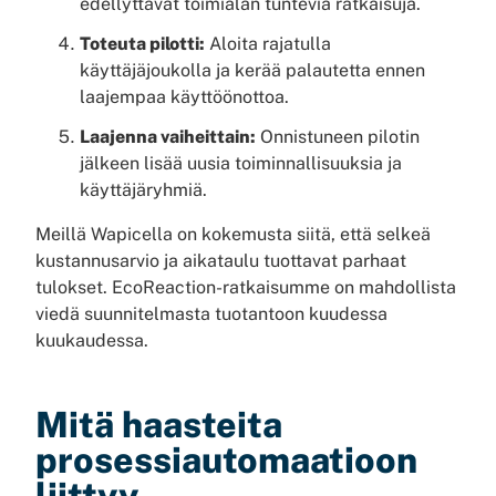
edellyttävät toimialan tuntevia ratkaisuja.
Toteuta pilotti:
Aloita rajatulla
käyttäjäjoukolla ja kerää palautetta ennen
laajempaa käyttöönottoa.
Laajenna vaiheittain:
Onnistuneen pilotin
jälkeen lisää uusia toiminnallisuuksia ja
käyttäjäryhmiä.
Meillä Wapicella on kokemusta siitä, että selkeä
kustannusarvio ja aikataulu tuottavat parhaat
tulokset. EcoReaction-ratkaisumme on mahdollista
viedä suunnitelmasta tuotantoon kuudessa
kuukaudessa.
Mitä haasteita
prosessiautomaatioon
liittyy