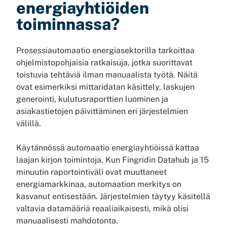
energiayhtiöiden
toiminnassa?
Prosessiautomaatio energiasektorilla tarkoittaa
ohjelmistopohjaisia ratkaisuja, jotka suorittavat
toistuvia tehtäviä ilman manuaalista työtä. Näitä
ovat esimerkiksi mittaridatan käsittely, laskujen
generointi, kulutusraporttien luominen ja
asiakastietojen päivittäminen eri järjestelmien
välillä.
Käytännössä automaatio energiayhtiöissä kattaa
laajan kirjon toimintoja. Kun Fingridin Datahub ja 15
minuutin raportointiväli ovat muuttaneet
energiamarkkinaa, automaation merkitys on
kasvanut entisestään. Järjestelmien täytyy käsitellä
valtavia datamääriä reaaliaikaisesti, mikä olisi
manuaalisesti mahdotonta.