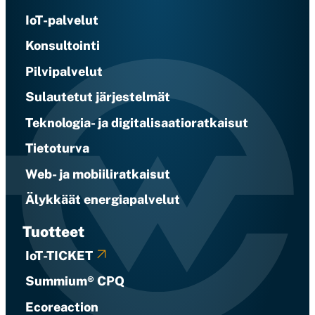
IoT-palvelut
Konsultointi
Pilvipalvelut
Sulautetut järjestelmät
Teknologia- ja digitalisaatioratkaisut
Tietoturva
Web- ja mobiiliratkaisut
Älykkäät energiapalvelut
Tuotteet
IoT-TICKET
Summium® CPQ
Ecoreaction