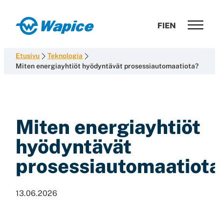
Siirry
suoraan
Wapice
FI
EN
sisältöön
Software
development
Etusivu
Teknologia
with
Miten energiayhtiöt hyödyntävät prosessiautomaatiota?
end-
to-
end
competence
Miten energiayhtiöt
hyödyntävät
prosessiautomaatiot
13.06.2026