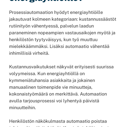
Prosessiautomaation hyödyt energiayhtiöille
jakautuvat kolmeen kategoriaan: kustannussäästöt
rutiinityön vähentyessä, palvelun laadun
paraneminen nopeampien vastausaikojen myötä ja
henkilöstön tyytyväisyys, kun työ muuttuu
mielekkäämmäksi. Lisäksi automaatio vähentää
inhimillisiä virheitä.
Kustannusvaikutukset näkyvät erityisesti suurissa
volyymeissa. Kun energiayhtiöllä on
kymmeniätuhansia asiakkaita ja jokainen
manuaalinen toimenpide vie minuutteja,
kokonaistyömäärä on merkittävä. Automaation
avulla tarjousprosessi voi lyhentyä päivistä
minuutteihin.
Henkilöstön näkökulmasta automaatio poistaa