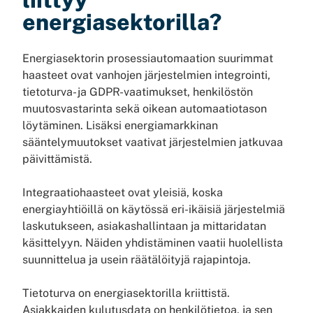
energiasektorilla?
Energiasektorin prosessiautomaation suurimmat
haasteet ovat vanhojen järjestelmien integrointi,
tietoturva- ja GDPR-vaatimukset, henkilöstön
muutosvastarinta sekä oikean automaatiotason
löytäminen. Lisäksi energiamarkkinan
sääntelymuutokset vaativat järjestelmien jatkuvaa
päivittämistä.
Integraatiohaasteet ovat yleisiä, koska
energiayhtiöillä on käytössä eri-ikäisiä järjestelmiä
laskutukseen, asiakashallintaan ja mittaridatan
käsittelyyn. Näiden yhdistäminen vaatii huolellista
suunnittelua ja usein räätälöityjä rajapintoja.
Tietoturva on energiasektorilla kriittistä.
Asiakkaiden kulutusdata on henkilötietoa, ja sen