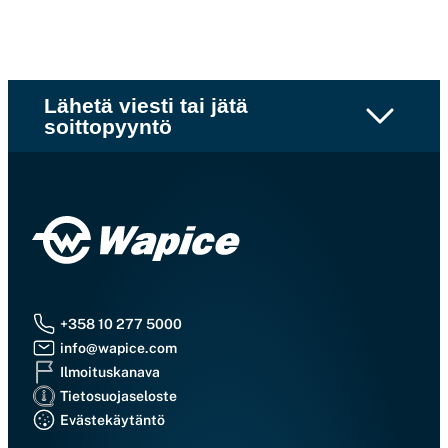
Lähetä viesti tai jätä
soittopyyntö
+358 10 277 5000
info@wapice.com
Ilmoituskanava
Tietosuojaseloste
Evästekäytäntö