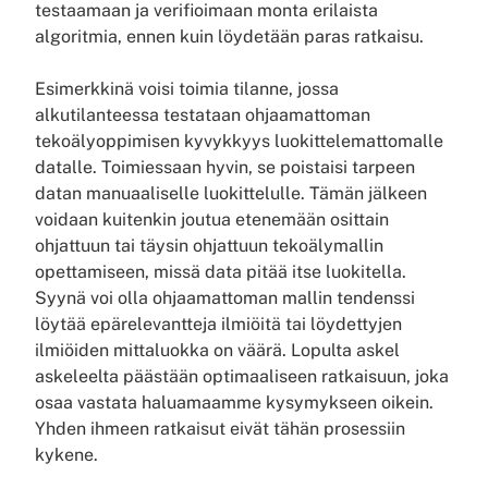
testaamaan ja verifioimaan monta erilaista
algoritmia, ennen kuin löydetään paras ratkaisu.
Esimerkkinä voisi toimia tilanne, jossa
alkutilanteessa testataan ohjaamattoman
tekoälyoppimisen kyvykkyys luokittelemattomalle
datalle. Toimiessaan hyvin, se poistaisi tarpeen
datan manuaaliselle luokittelulle. Tämän jälkeen
voidaan kuitenkin joutua etenemään osittain
ohjattuun tai täysin ohjattuun tekoälymallin
opettamiseen, missä data pitää itse luokitella.
Syynä voi olla ohjaamattoman mallin tendenssi
löytää epärelevantteja ilmiöitä tai löydettyjen
ilmiöiden mittaluokka on väärä. Lopulta askel
askeleelta päästään optimaaliseen ratkaisuun, joka
osaa vastata haluamaamme kysymykseen oikein.
Yhden ihmeen ratkaisut eivät tähän prosessiin
kykene.