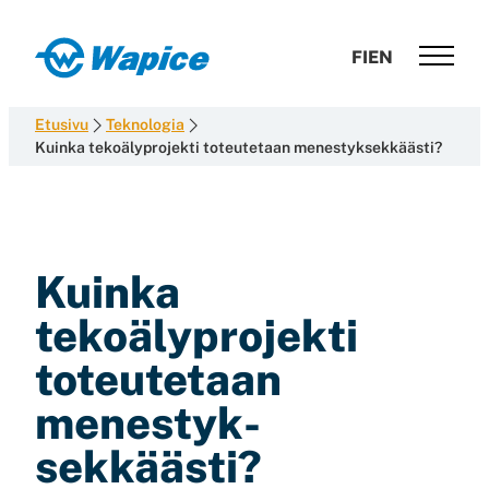
Siirry
suoraan
Wapice
FI
EN
sisältöön
Software
development
Etusivu
Teknologia
with
Kuinka tekoälyprojekti toteutetaan menestyksekkäästi?
end-
to-
end
competence
Kuinka
tekoälyprojekti
toteutetaan
menestyk­
sekkäästi?