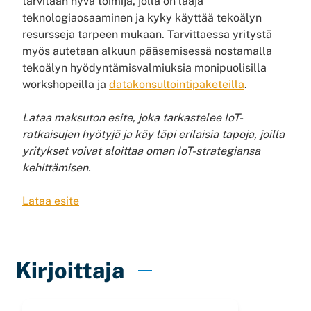
tarvitaan hyvä toimija, jolla on laaja
teknologiaosaaminen ja kyky käyttää tekoälyn
resursseja tarpeen mukaan. Tarvittaessa yritystä
myös autetaan alkuun pääsemisessä nostamalla
tekoälyn hyödyntämisvalmiuksia monipuolisilla
workshopeilla ja
datakonsultointipaketeilla
.
Lataa maksuton esite, joka tarkastelee IoT-
ratkaisujen hyötyjä ja käy läpi erilaisia tapoja, joilla
yritykset voivat aloittaa oman IoT-strategiansa
kehittämisen.
Lataa esite
Kirjoittaja