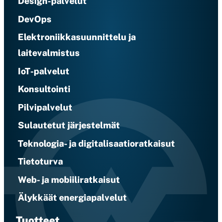
Design-palvelut
DevOps
Elektroniikkasuunnittelu ja
laitevalmistus
IoT-palvelut
Konsultointi
Pilvipalvelut
Sulautetut järjestelmät
Teknologia- ja digitalisaatioratkaisut
Tietoturva
Web- ja mobiiliratkaisut
Älykkäät energiapalvelut
Tuotteet