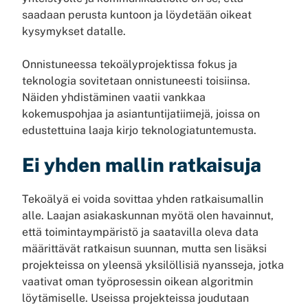
saadaan perusta kuntoon ja löydetään oikeat
kysymykset datalle.
Onnistuneessa tekoälyprojektissa fokus ja
teknologia sovitetaan onnistuneesti toisiinsa.
Näiden yhdistäminen vaatii vankkaa
kokemuspohjaa ja asiantuntijatiimejä, joissa on
edustettuina laaja kirjo teknologiatuntemusta.
Ei yhden mallin ratkaisuja
Tekoälyä ei voida sovittaa yhden ratkaisumallin
alle. Laajan asiakaskunnan myötä olen havainnut,
että toimintaympäristö ja saatavilla oleva data
määrittävät ratkaisun suunnan, mutta sen lisäksi
projekteissa on yleensä yksilöllisiä nyansseja, jotka
vaativat oman työprosessin oikean algoritmin
löytämiselle. Useissa projekteissa joudutaan