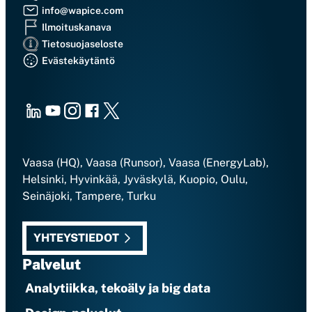
info@wapice.com
Ilmoituskanava
Tietosuojaseloste
Evästekäytäntö
LinkedIn
Youtube
Instagram
Facebook
X
Vaasa (HQ), Vaasa (Runsor), Vaasa (EnergyLab),
Helsinki, Hyvinkää, Jyväskylä, Kuopio, Oulu,
Seinäjoki, Tampere, Turku
YHTEYSTIEDOT
Palvelut
Analytiikka, tekoäly ja big data