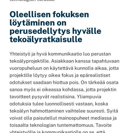
Oleellisen fokuksen
löytäminen on
perusedellytys hyvälle
tekoälyratkaisulle
Yhteistyö ja hyvä kommunikaatio luo perustan
tekoälyprojektille. Asiakkaan kanssa tapahtuvaan
vuoropuheluun on käytettävä kunnolla aikaa, jotta
projektille löytyy oikea fokus ja epärealistiset
odotukset saadaan hiottua pois. On tärkeää osata
sanoa myös ei oikeassa kohdassa, jotta projektin
tavoitteet pysyvät realistisina. Yliampuvia
odotuksia tulee luonnollisesti vastaan, koska
tekoälyn hahmottaminen vaihtelee suuresti. Syitä
voivat olla paisutellut mainospuheet mediassa ja
toisaalta teknologian tuntemattomuus. Tavoite
yhteistyölle ja kommunikaatiolle on se, että