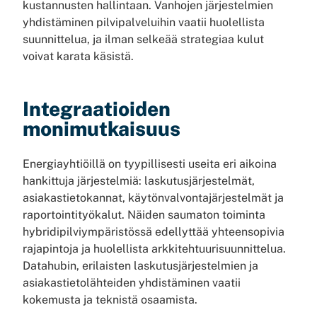
kustannusten hallintaan. Vanhojen järjestelmien
yhdistäminen pilvipalveluihin vaatii huolellista
suunnittelua, ja ilman selkeää strategiaa kulut
voivat karata käsistä.
Integraatioiden
monimutkaisuus
Energiayhtiöillä on tyypillisesti useita eri aikoina
hankittuja järjestelmiä: laskutusjärjestelmät,
asiakastietokannat, käytönvalvontajärjestelmät ja
raportointityökalut. Näiden saumaton toiminta
hybridipilviympäristössä edellyttää yhteensopivia
rajapintoja ja huolellista arkkitehtuurisuunnittelua.
Datahubin, erilaisten laskutusjärjestelmien ja
asiakastietolähteiden yhdistäminen vaatii
kokemusta ja teknistä osaamista.