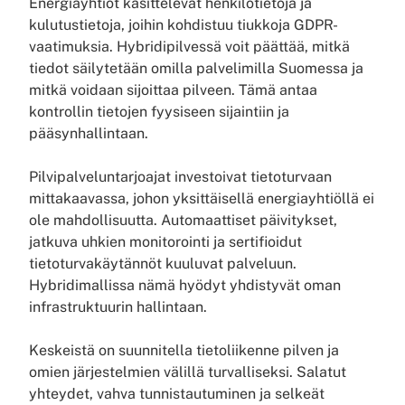
Energiayhtiöt käsittelevät henkilötietoja ja
kulutustietoja, joihin kohdistuu tiukkoja GDPR-
vaatimuksia. Hybridipilvessä voit päättää, mitkä
tiedot säilytetään omilla palvelimilla Suomessa ja
mitkä voidaan sijoittaa pilveen. Tämä antaa
kontrollin tietojen fyysiseen sijaintiin ja
pääsynhallintaan.
Pilvipalveluntarjoajat investoivat tietoturvaan
mittakaavassa, johon yksittäisellä energiayhtiöllä ei
ole mahdollisuutta. Automaattiset päivitykset,
jatkuva uhkien monitorointi ja sertifioidut
tietoturvakäytännöt kuuluvat palveluun.
Hybridimallissa nämä hyödyt yhdistyvät oman
infrastruktuurin hallintaan.
Keskeistä on suunnitella tietoliikenne pilven ja
omien järjestelmien välillä turvalliseksi. Salatut
yhteydet, vahva tunnistautuminen ja selkeät