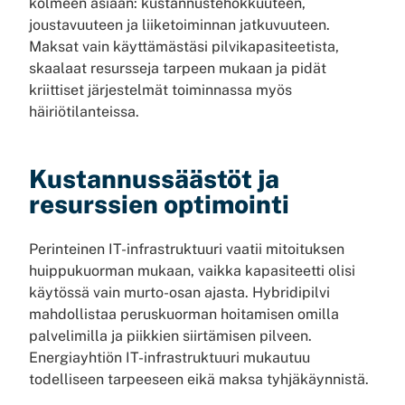
kolmeen asiaan: kustannustehokkuuteen,
joustavuuteen ja liiketoiminnan jatkuvuuteen.
Maksat vain käyttämästäsi pilvikapasiteetista,
skaalaat resursseja tarpeen mukaan ja pidät
kriittiset järjestelmät toiminnassa myös
häiriötilanteissa.
Kustannussäästöt ja
resurssien optimointi
Perinteinen IT-infrastruktuuri vaatii mitoituksen
huippukuorman mukaan, vaikka kapasiteetti olisi
käytössä vain murto-osan ajasta. Hybridipilvi
mahdollistaa peruskuorman hoitamisen omilla
palvelimilla ja piikkien siirtämisen pilveen.
Energiayhtiön IT-infrastruktuuri mukautuu
todelliseen tarpeeseen eikä maksa tyhjäkäynnistä.