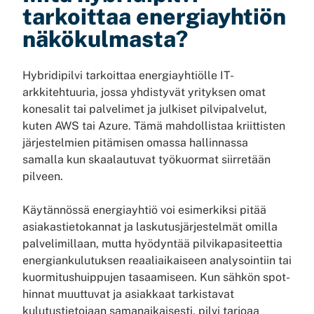
tarkoittaa energiayhtiön
näkökulmasta?
Hybridipilvi tarkoittaa energiayhtiölle IT-
arkkitehtuuria, jossa yhdistyvät yrityksen omat
konesalit tai palvelimet ja julkiset pilvipalvelut,
kuten AWS tai Azure. Tämä mahdollistaa kriittisten
järjestelmien pitämisen omassa hallinnassa
samalla kun skaalautuvat työkuormat siirretään
pilveen.
Käytännössä energiayhtiö voi esimerkiksi pitää
asiakastietokannat ja laskutusjärjestelmät omilla
palvelimillaan, mutta hyödyntää pilvikapasiteettia
energiankulutuksen reaaliaikaiseen analysointiin tai
kuormitushuippujen tasaamiseen. Kun sähkön spot-
hinnat muuttuvat ja asiakkaat tarkistavat
kulutustietojaan samanaikaisesti, pilvi tarjoaa