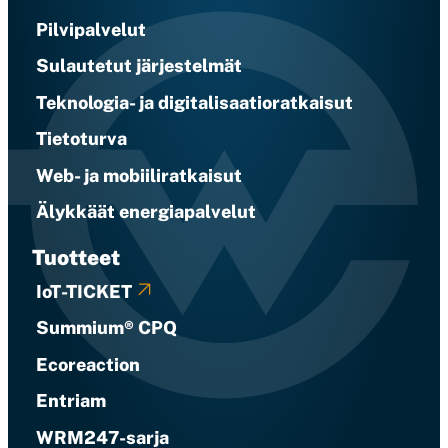
Pilvipalvelut
Sulautetut järjestelmät
Teknologia- ja digitalisaatioratkaisut
Tietoturva
Web- ja mobiiliratkaisut
Älykkäät energiapalvelut
Tuotteet
IoT-TICKET
Summium® CPQ
Ecoreaction
Entriam
WRM247-sarja