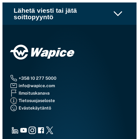
Lähetä viesti tai jätä
soittopyyntö
+358 10 277 5000
info@wapice.com
Ilmoituskanava
Tietosuojaseloste
Evästekäytäntö
LinkedIn
Youtube
Instagram
Facebook
X