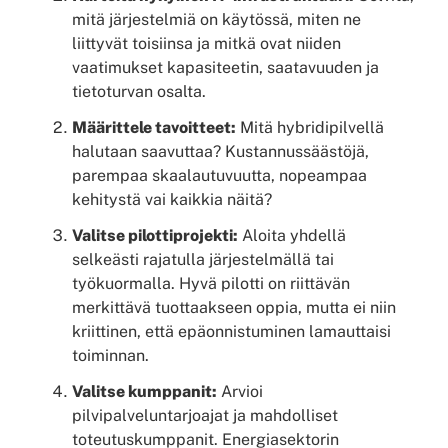
mitä järjestelmiä on käytössä, miten ne
liittyvät toisiinsa ja mitkä ovat niiden
vaatimukset kapasiteetin, saatavuuden ja
tietoturvan osalta.
Määrittele tavoitteet:
Mitä hybridipilvellä
halutaan saavuttaa? Kustannussäästöjä,
parempaa skaalautuvuutta, nopeampaa
kehitystä vai kaikkia näitä?
Valitse pilottiprojekti:
Aloita yhdellä
selkeästi rajatulla järjestelmällä tai
työkuormalla. Hyvä pilotti on riittävän
merkittävä tuottaakseen oppia, mutta ei niin
kriittinen, että epäonnistuminen lamauttaisi
toiminnan.
Valitse kumppanit:
Arvioi
pilvipalveluntarjoajat ja mahdolliset
toteutuskumppanit. Energiasektorin