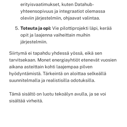
erityisvaatimukset, kuten Datahub-
yhteensopivuus ja integraatiot olemassa
oleviin järjestelmiin, ohjaavat valintaa.
Toteuta ja opi:
Vie pilottiprojekti läpi, kerää
opit ja laajenna vaiheittain muihin
järjestelmiin.
Siirtymä ei tapahdu yhdessä yössä, eikä sen
tarvitsekaan. Monet energiayhtiöt etenevät vuosien
aikana asteittain kohti laajempaa pilven
hyödyntämistä. Tärkeintä on aloittaa selkeällä
suunnitelmalla ja realistisilla odotuksilla.
Tämä sisältö on luotu tekoälyn avulla, ja se voi
sisältää virheitä.