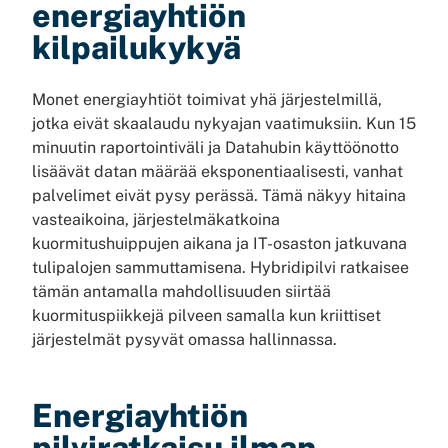
energiayhtiön
kilpailukykyä
Monet energiayhtiöt toimivat yhä järjestelmillä,
jotka eivät skaalaudu nykyajan vaatimuksiin. Kun 15
minuutin raportointiväli ja Datahubin käyttöönotto
lisäävät datan määrää eksponentiaalisesti, vanhat
palvelimet eivät pysy perässä. Tämä näkyy hitaina
vasteaikoina, järjestelmäkatkoina
kuormitushuippujen aikana ja IT-osaston jatkuvana
tulipalojen sammuttamisena. Hybridipilvi ratkaisee
tämän antamalla mahdollisuuden siirtää
kuormituspiikkejä pilveen samalla kun kriittiset
järjestelmät pysyvät omassa hallinnassa.
Energiayhtiön
pilviratkaisu ilman