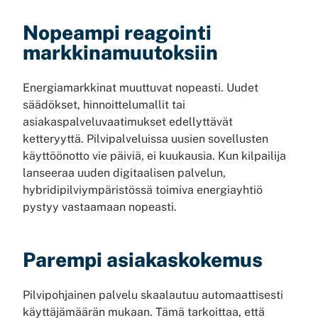
Nopeampi reagointi
markkinamuutoksiin
Energiamarkkinat muuttuvat nopeasti. Uudet
säädökset, hinnoittelumallit tai
asiakaspalveluvaatimukset edellyttävät
ketteryyttä. Pilvipalveluissa uusien sovellusten
käyttöönotto vie päiviä, ei kuukausia. Kun kilpailija
lanseeraa uuden digitaalisen palvelun,
hybridipilviympäristössä toimiva energiayhtiö
pystyy vastaamaan nopeasti.
Parempi asiakaskokemus
Pilvipohjainen palvelu skaalautuu automaattisesti
käyttäjämäärän mukaan. Tämä tarkoittaa, että