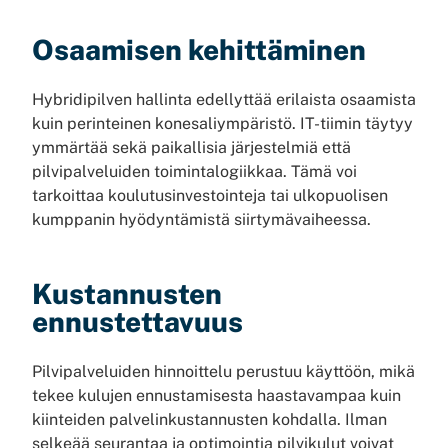
Osaamisen kehittäminen
Hybridipilven hallinta edellyttää erilaista osaamista
kuin perinteinen konesaliympäristö. IT-tiimin täytyy
ymmärtää sekä paikallisia järjestelmiä että
pilvipalveluiden toimintalogiikkaa. Tämä voi
tarkoittaa koulutusinvestointeja tai ulkopuolisen
kumppanin hyödyntämistä siirtymävaiheessa.
Kustannusten
ennustettavuus
Pilvipalveluiden hinnoittelu perustuu käyttöön, mikä
tekee kulujen ennustamisesta haastavampaa kuin
kiinteiden palvelinkustannusten kohdalla. Ilman
selkeää seurantaa ja optimointia pilvikulut voivat