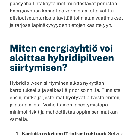
pääsynhallintakäytännöt muodostavat perustan.
Energiayhtiön kannattaa varmistaa, että valittu
pilvipalveluntarjoaja täyttää toimialan vaatimukset
ja tarjoaa läpinäkyvyyden tietojen käsittelyyn.
Miten energiayhtiö voi
aloittaa hybridipilveen
siirtymisen?
Hybridipilveen siirtyminen alkaa nykytilan
kartoituksella ja selkeällä priorisoinnilla. Tunnista
ensin, mitkä järjestelmät hyötyvät pilvestä eniten,
ja aloita niistä. Vaiheittainen lähestymistapa
minimoi riskit ja mahdollistaa oppimisen matkan
varrella.
Kartoita nykyinen IT-infrastruktuuri:
Selvitä,