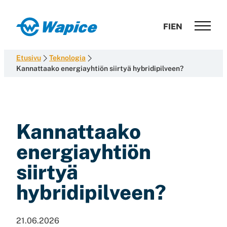
Siirry
suoraan
Wapice
FI
EN
sisältöön
Software
development
Etusivu
Teknologia
with
Kannattaako energiayhtiön siirtyä hybridipilveen?
end-
to-
end
competence
Kannattaako
energiayhtiön
siirtyä
hybridipilveen?
21.06.2026