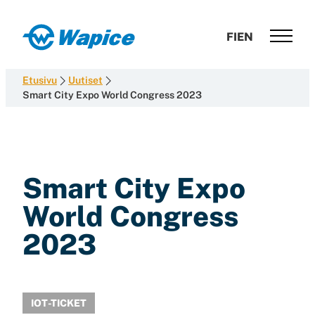
Siirry
suoraan
Wapice
FI
EN
sisältöön
Software
development
Etusivu
Uutiset
with
Smart City Expo World Congress 2023
end-
to-
end
competence
Smart City Expo
World Congress
2023
IOT-TICKET