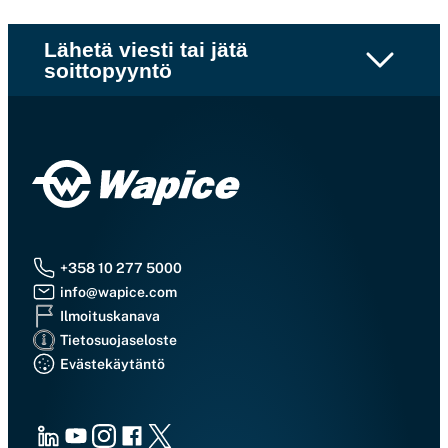
Lähetä viesti tai jätä
soittopyyntö
+358 10 277 5000
info@wapice.com
Ilmoituskanava
Tietosuojaseloste
Evästekäytäntö
LinkedIn
Youtube
Instagram
Facebook
X