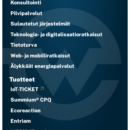
Konsultointi
Pilvipalvelut
Sulautetut järjestelmät
Teknologia- ja digitalisaatioratkaisut
Tietoturva
Web- ja mobiiliratkaisut
Älykkäät energiapalvelut
Tuotteet
IoT-TICKET
Summium® CPQ
Ecoreaction
Entriam