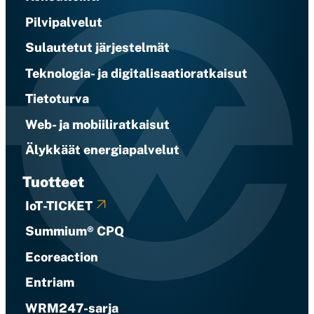
Pilvipalvelut
Sulautetut järjestelmät
Teknologia- ja digitalisaatioratkaisut
Tietoturva
Web- ja mobiiliratkaisut
Älykkäät energiapalvelut
Tuotteet
IoT-TICKET
Summium® CPQ
Ecoreaction
Entriam
WRM247-sarja