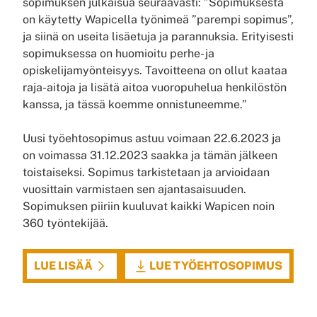
sopimuksen julkaisua seuraavasti: ”Sopimuksesta
on käytetty Wapicella työnimeä ”parempi sopimus”,
ja siinä on useita lisäetuja ja parannuksia. Erityisesti
sopimuksessa on huomioitu perhe- ja
opiskelijamyönteisyys. Tavoitteena on ollut kaataa
raja-aitoja ja lisätä aitoa vuoropuhelua henkilöstön
kanssa, ja tässä koemme onnistuneemme.”
Uusi työehtosopimus astuu voimaan 22.6.2023 ja
on voimassa 31.12.2023 saakka ja tämän jälkeen
toistaiseksi. Sopimus tarkistetaan ja arvioidaan
vuosittain varmistaen sen ajantasaisuuden.
Sopimuksen piiriin kuuluvat kaikki Wapicen noin
360 työntekijää.
LUE LISÄÄ
LUE TYÖEHTOSOPIMUS