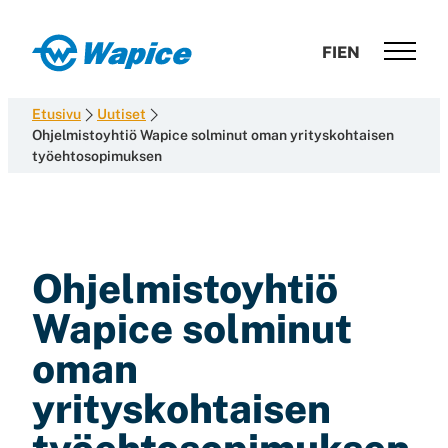
Siirry
suoraan
Wapice
FI
EN
sisältöön
Software
development
Etusivu
Uutiset
with
Ohjelmistoyhtiö Wapice solminut oman yrityskohtaisen
työehtosopimuksen
end-
to-
end
competence
Ohjelmistoyhtiö
Wapice solminut
oman
yrityskohtaisen