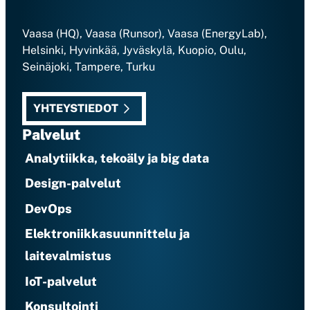
Vaasa (HQ), Vaasa (Runsor), Vaasa (EnergyLab),
Helsinki, Hyvinkää, Jyväskylä, Kuopio, Oulu,
Seinäjoki, Tampere, Turku
YHTEYSTIEDOT
Palvelut
Analytiikka, tekoäly ja big data
Design-palvelut
DevOps
Elektroniikkasuunnittelu ja
laitevalmistus
IoT-palvelut
Konsultointi