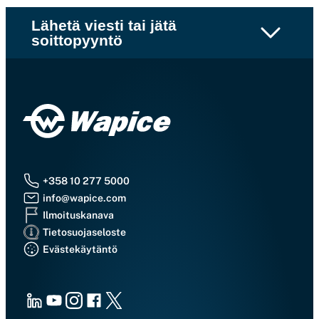
Lähetä viesti tai jätä
soittopyyntö
+358 10 277 5000
info@wapice.com
Ilmoituskanava
Tietosuojaseloste
Evästekäytäntö
LinkedIn
Youtube
Instagram
Facebook
X