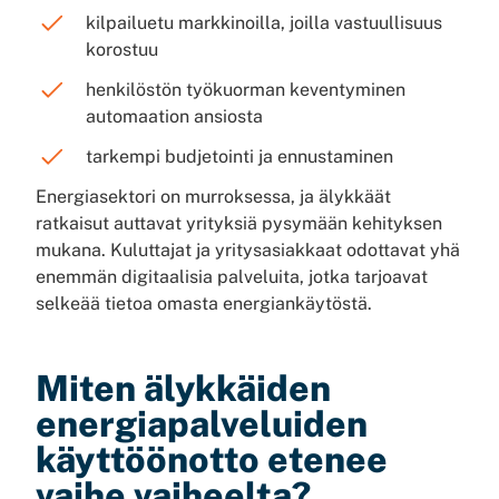
kilpailuetu markkinoilla, joilla vastuullisuus
korostuu
henkilöstön työkuorman keventyminen
automaation ansiosta
tarkempi budjetointi ja ennustaminen
Energiasektori on murroksessa, ja älykkäät
ratkaisut auttavat yrityksiä pysymään kehityksen
mukana. Kuluttajat ja yritysasiakkaat odottavat yhä
enemmän digitaalisia palveluita, jotka tarjoavat
selkeää tietoa omasta energiankäytöstä.
Miten älykkäiden
energiapalveluiden
käyttöönotto etenee
vaihe vaiheelta?