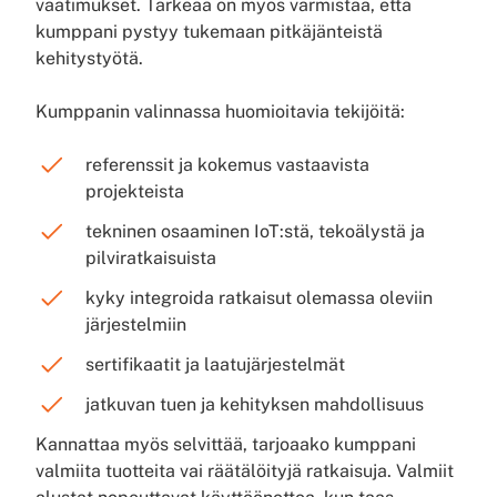
vaatimukset. Tärkeää on myös varmistaa, että
kumppani pystyy tukemaan pitkäjänteistä
kehitystyötä.
Kumppanin valinnassa huomioitavia tekijöitä:
referenssit ja kokemus vastaavista
projekteista
tekninen osaaminen IoT:stä, tekoälystä ja
pilviratkaisuista
kyky integroida ratkaisut olemassa oleviin
järjestelmiin
sertifikaatit ja laatujärjestelmät
jatkuvan tuen ja kehityksen mahdollisuus
Kannattaa myös selvittää, tarjoaako kumppani
valmiita tuotteita vai räätälöityjä ratkaisuja. Valmiit