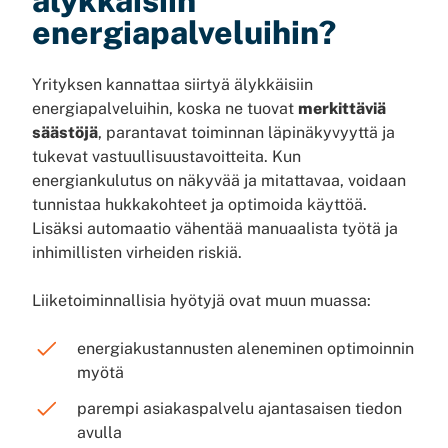
älykkäisiin
energiapalveluihin?
Yrityksen kannattaa siirtyä älykkäisiin
energiapalveluihin, koska ne tuovat
merkittäviä
säästöjä
, parantavat toiminnan läpinäkyvyyttä ja
tukevat vastuullisuustavoitteita. Kun
energiankulutus on näkyvää ja mitattavaa, voidaan
tunnistaa hukkakohteet ja optimoida käyttöä.
Lisäksi automaatio vähentää manuaalista työtä ja
inhimillisten virheiden riskiä.
Liiketoiminnallisia hyötyjä ovat muun muassa:
energiakustannusten aleneminen optimoinnin
myötä
parempi asiakaspalvelu ajantasaisen tiedon
avulla