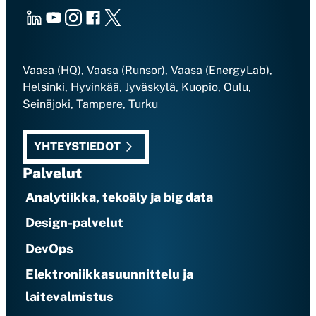
LinkedIn
Youtube
Instagram
Facebook
X
Vaasa (HQ), Vaasa (Runsor), Vaasa (EnergyLab),
Helsinki, Hyvinkää, Jyväskylä, Kuopio, Oulu,
Seinäjoki, Tampere, Turku
YHTEYSTIEDOT
Palvelut
Analytiikka, tekoäly ja big data
Design-palvelut
DevOps
Elektroniikkasuunnittelu ja
laitevalmistus