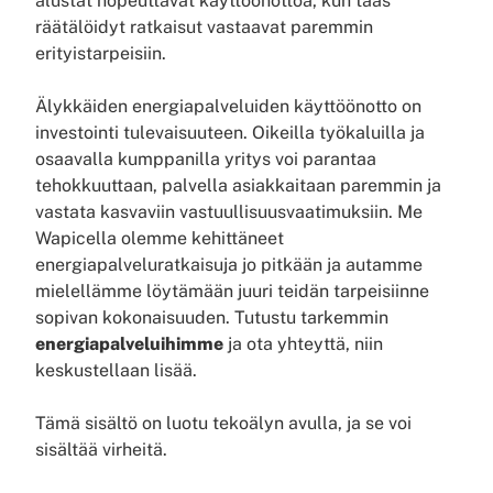
alustat nopeuttavat käyttöönottoa, kun taas
räätälöidyt ratkaisut vastaavat paremmin
erityistarpeisiin.
Älykkäiden energiapalveluiden käyttöönotto on
investointi tulevaisuuteen. Oikeilla työkaluilla ja
osaavalla kumppanilla yritys voi parantaa
tehokkuuttaan, palvella asiakkaitaan paremmin ja
vastata kasvaviin vastuullisuusvaatimuksiin. Me
Wapicella olemme kehittäneet
energiapalveluratkaisuja jo pitkään ja autamme
mielellämme löytämään juuri teidän tarpeisiinne
sopivan kokonaisuuden. Tutustu tarkemmin
energiapalveluihimme
ja ota yhteyttä, niin
keskustellaan lisää.
Tämä sisältö on luotu tekoälyn avulla, ja se voi
sisältää virheitä.