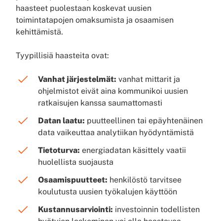
haasteet puolestaan koskevat uusien
toimintatapojen omaksumista ja osaamisen
kehittämistä.
Tyypillisiä haasteita ovat:
Vanhat järjestelmät:
vanhat mittarit ja
ohjelmistot eivät aina kommunikoi uusien
ratkaisujen kanssa saumattomasti
Datan laatu:
puutteellinen tai epäyhtenäinen
data vaikeuttaa analytiikan hyödyntämistä
Tietoturva:
energiadatan käsittely vaatii
huolellista suojausta
Osaamispuutteet:
henkilöstö tarvitsee
koulutusta uusien työkalujen käyttöön
Kustannusarviointi:
investoinnin todellisten