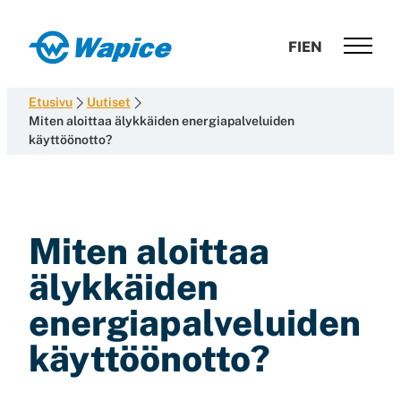
Siirry
suoraan
Wapice
FI
EN
sisältöön
Software
development
Etusivu
Uutiset
with
Miten aloittaa älykkäiden energiapalveluiden
käyttöönotto?
end-
to-
end
competence
Miten aloittaa
älykkäiden
energiapalveluiden
käyttöönotto?