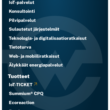
IoT-palvelut
Konsultointi
Pilvipalvelut
Sulautetut järjestelmät
Teknologia- ja digitalisaatioratkaisut
Tietoturva
Web- ja mobiiliratkaisut
Älykkäät energiapalvelut
Tuotteet
IoT-TICKET
Summium® CPQ
Ecoreaction