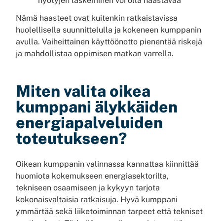
hyötyjen laskeminen voi olla haastavaa
Nämä haasteet ovat kuitenkin ratkaistavissa
huolellisella suunnittelulla ja kokeneen kumppanin
avulla. Vaiheittainen käyttöönotto pienentää riskejä
ja mahdollistaa oppimisen matkan varrella.
Miten valita oikea
kumppani älykkäiden
energiapalveluiden
toteutukseen?
Oikean kumppanin valinnassa kannattaa kiinnittää
huomiota kokemukseen energiasektorilta,
tekniseen osaamiseen ja kykyyn tarjota
kokonaisvaltaisia ratkaisuja. Hyvä kumppani
ymmärtää sekä liiketoiminnan tarpeet että tekniset