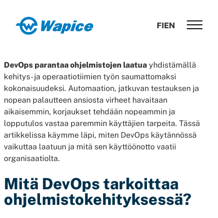
Siirry
suoraan
Wapice
FI
EN
sisältöön
Software
development
DevOps parantaa ohjelmistojen laatua
yhdistämällä
with
kehitys- ja operaatiotiimien työn saumattomaksi
end-
kokonaisuudeksi. Automaation, jatkuvan testauksen ja
to-
nopean palautteen ansiosta virheet havaitaan
end
aikaisemmin, korjaukset tehdään nopeammin ja
competence
lopputulos vastaa paremmin käyttäjien tarpeita. Tässä
artikkelissa käymme läpi, miten DevOps käytännössä
vaikuttaa laatuun ja mitä sen käyttöönotto vaatii
organisaatiolta.
Mitä DevOps tarkoittaa
ohjelmistokehityksessä?