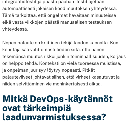
integraatiotestit ja päästä päähän -testit ajetaan
automaattisesti jokaisen koodimuutoksen yhteydessä.
Tämä tarkoittaa, että ongelmat havaitaan minuuteissa
eikä vasta viikkojen päästä manuaalisen testauksen
yhteydessä.
Nopea palaute on kriittinen tekijä laadun kannalta. Kun
kehittäjä saa välittömästi tiedon siitä, että hänen
tekemänsä muutos rikkoi jonkin toiminnallisuuden, korjaus
on helppo tehdä. Konteksti on vielä tuoreessa muistissa,
ja ongelman juurisyy löytyy nopeasti. Pitkät
palauteviiveet johtavat siihen, että virheet kasautuvat ja
niiden selvittäminen vie moninkertaisesti aikaa.
Mitkä DevOps-käytännöt
ovat tärkeimpiä
laadunvarmistuksessa?