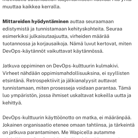
muuttaa kaikkea kerralla.
Mittareiden hyödyntäminen
auttaa seuraamaan
edistymistä ja tunnistamaan kehityskohteita. Seuraa
esimerkiksi julkaisutaajuutta, virheiden määrää
tuotannossa ja korjausaikoja. Nämä luvut kertovat, miten
DevOps-käytännöt vaikuttavat käytännössä.
Jatkuva oppiminen on DevOps-kulttuurin kulmakivi.
Virheet nähdään oppimismahdollisuuksina, ei syyllisten
etsintänä. Retrospektiivit ja jälkianalyysit auttavat
tunnistamaan, miten prosesseja voidaan parantaa. Tämä
luo ympäristön, jossa ihmiset uskaltavat kokeilla uutta ja
kehittyä.
DevOps-kulttuurin käyttöönotto on matka, ei määränpää.
Jokainen organisaatio etenee omaan tahtiinsa, ja tärkeintä
on jatkuva parantaminen. Me Wapicella autamme