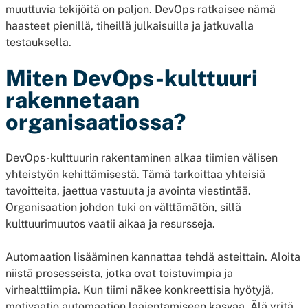
muuttuvia tekijöitä on paljon. DevOps ratkaisee nämä
haasteet pienillä, tiheillä julkaisuilla ja jatkuvalla
testauksella.
Miten DevOps-kulttuuri
rakennetaan
organisaatiossa?
DevOps-kulttuurin rakentaminen alkaa tiimien välisen
yhteistyön kehittämisestä. Tämä tarkoittaa yhteisiä
tavoitteita, jaettua vastuuta ja avointa viestintää.
Organisaation johdon tuki on välttämätön, sillä
kulttuurimuutos vaatii aikaa ja resursseja.
Automaation lisääminen kannattaa tehdä asteittain. Aloita
niistä prosesseista, jotka ovat toistuvimpia ja
virhealttiimpia. Kun tiimi näkee konkreettisia hyötyjä,
motivaatio automaation laajentamiseen kasvaa. Älä yritä