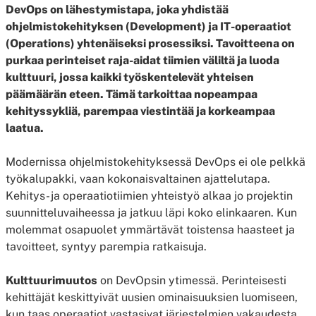
DevOps on lähestymistapa, joka yhdistää
ohjelmistokehityksen (Development) ja IT-operaatiot
(Operations) yhtenäiseksi prosessiksi. Tavoitteena on
purkaa perinteiset raja-aidat tiimien väliltä ja luoda
kulttuuri, jossa kaikki työskentelevät yhteisen
päämäärän eteen. Tämä tarkoittaa nopeampaa
kehityssykliä, parempaa viestintää ja korkeampaa
laatua.
Modernissa ohjelmistokehityksessä DevOps ei ole pelkkä
työkalupakki, vaan kokonaisvaltainen ajattelutapa.
Kehitys- ja operaatiotiimien yhteistyö alkaa jo projektin
suunnitteluvaiheessa ja jatkuu läpi koko elinkaaren. Kun
molemmat osapuolet ymmärtävät toistensa haasteet ja
tavoitteet, syntyy parempia ratkaisuja.
Kulttuurimuutos
on DevOpsin ytimessä. Perinteisesti
kehittäjät keskittyivät uusien ominaisuuksien luomiseen,
kun taas operaatiot vastasivat järjestelmien vakaudesta.