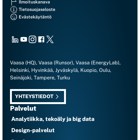
Ilmoituskanava
Tietosuojaseloste
Evästekäytäntö
LinkedIn
Youtube
Instagram
Facebook
X
Vaasa (HQ), Vaasa (Runsor), Vaasa (EnergyLab),
Helsinki, Hyvinkää, Jyväskylä, Kuopio, Oulu,
Seinäjoki, Tampere, Turku
YHTEYSTIEDOT
Palvelut
Analytiikka, tekoäly ja big data
Design-palvelut