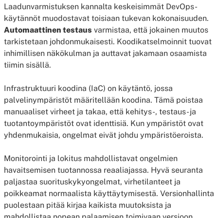
Laadunvarmistuksen kannalta keskeisimmät DevOps-
käytännöt muodostavat toisiaan tukevan kokonaisuuden.
Automaattinen testaus
varmistaa, että jokainen muutos
tarkistetaan johdonmukaisesti. Koodikatselmoinnit tuovat
inhimillisen näkökulman ja auttavat jakamaan osaamista
tiimin sisällä.
Infrastruktuuri koodina (IaC) on käytäntö, jossa
palvelinympäristöt määritellään koodina. Tämä poistaa
manuaaliset virheet ja takaa, että kehitys-, testaus- ja
tuotantoympäristöt ovat identtisiä. Kun ympäristöt ovat
yhdenmukaisia, ongelmat eivät johdu ympäristöeroista.
Monitorointi ja lokitus mahdollistavat ongelmien
havaitsemisen tuotannossa reaaliajassa. Hyvä seuranta
paljastaa suorituskykyongelmat, virhetilanteet ja
poikkeamat normaalista käyttäytymisestä. Versionhallinta
puolestaan pitää kirjaa kaikista muutoksista ja
mahdollistaa nopean palaamisen toimivaan versioon