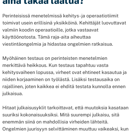
aina takaa laatua?
Perinteisissä menetelmissä kehitys- ja operaatiotiimit
toimivat usein erillisinä yksikköinä. Kehittäjät luovuttavat
valmiin koodin operaatioille, jotka vastaavat
käyttöönotosta. Tämä raja-aita aiheuttaa
viestintäongelmia ja hidastaa ongelmien ratkaisua.
Myöhäinen testaus on perinteisten menetelmien
merkittävä heikkous. Kun testaus tapahtuu vasta
kehitysvaiheen lopussa, virheet ovat ehtineet kasautua ja
niiden korjaaminen on työlästä. Lisäksi testausaika on
rajallinen, joten kaikkea ei ehditä testata kunnolla ennen
julkaisua.
Hitaat julkaisusyklit tarkoittavat, että muutoksia kasataan
suuriksi kokonaisuuksiksi. Mitä suurempi julkaisu, sitä
enemmän siinä on mahdollisia virheiden lähteitä.
Ongelmien juurisyyn selvittäminen muuttuu vaikeaksi, kun