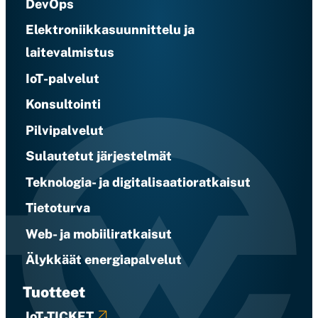
DevOps
Elektroniikkasuunnittelu ja
laitevalmistus
IoT-palvelut
Konsultointi
Pilvipalvelut
Sulautetut järjestelmät
Teknologia- ja digitalisaatioratkaisut
Tietoturva
Web- ja mobiiliratkaisut
Älykkäät energiapalvelut
Tuotteet
IoT-TICKET