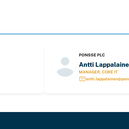
PONSSE PLC
Antti Lappalain
MANAGER, CORE IT
antti.lappalainen@po