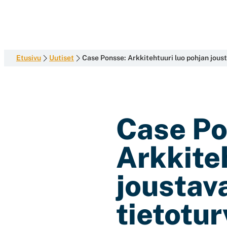
development
Siirry
with
suoraan
sisältöön
end-
to-
end
Etusivu
Uutiset
Case Ponsse: Arkkitehtuuri luo pohjan joustav
competence
Case Po
Arkkite
joustava
tietotur