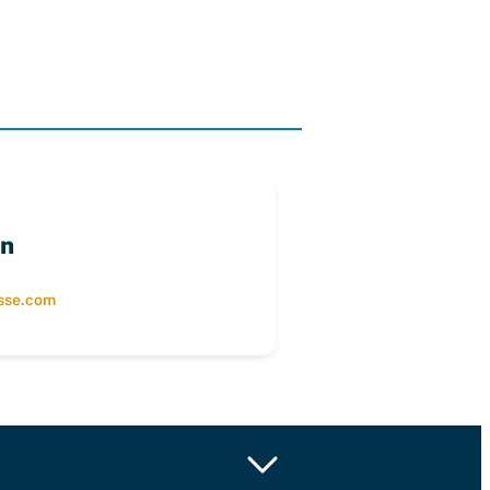
en
nsse.com