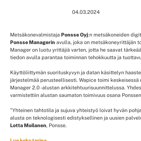
04.03.2024
Metsäkonevalmistaja
Ponsse Oyj
:n metsäkoneiden digita
Ponsse Managerin
avulla, joka on metsäkoneyrittäjän t
Manager on luotu yrittäjiä varten, jotta he saavat tärkeä
tiedon avulla parantaa toiminnan tehokkuutta ja tuottavu
Käyttöliittymän suorituskyvyn ja datan käsittelyn haast
järjestelmää perusteellisesti. Wapice toimi keskeisessä
Manager 2.0 -alustan arkkitehtuurisuunnittelussa. Yhde
varmistettiin alustan saumaton toimivuus osana Ponssen
”Yhteinen tahtotila ja sujuva yhteistyö loivat hyvän po
alusta on teknologisesti edistyksellinen ja uusien palve
Lotta Moilanen
, Ponsse.
Lue koko tarina