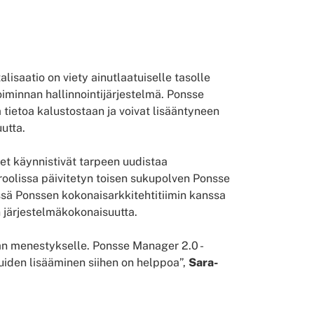
lisaatio on viety ainutlaatuiselle tasolle
oiminnan hallinnointijärjestelmä. Ponsse
ä tietoa kalustostaan ja voivat lisääntyneen
utta.
eet käynnistivät tarpeen uudistaa
 roolissa päivitetyn toisen sukupolven Ponsse
ssä Ponssen kokonaisarkkitehtitiimin kanssa
 järjestelmäkokonaisuutta.
hjan menestykselle. Ponsse Manager 2.0 -
luiden lisääminen siihen on helppoa”,
Sara-