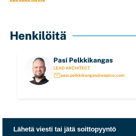
Henkilöitä
Pasi Pelkkikangas
LEAD ARCHITECT
pasi.pelkkikangas@wapice.com
Lähetä viesti tai jätä soittopyyntö