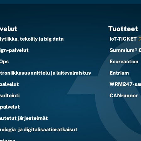
velut
Tuotteet
ytiikka, tekoäly ja big data
IoT-TICKET
ign-palvelut
Summium® 
Ops
Ecoreaction
troniikkasuunnittelu ja laitevalmistus
Entriam
palvelut
WRM247-sar
ultointi
CANrunner
ipalvelut
utetut järjestelmät
ologia- ja digitalisaatioratkaisut
oturva