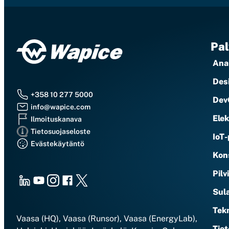
Pal
Anal
Des
+358 10 277 5000
Dev
info@wapice.com
Elek
Ilmoituskanava
Tietosuojaseloste
IoT-
Evästekäytäntö
Kons
Pilv
LinkedIn
Youtube
Instagram
Facebook
X
Sula
Tekn
Vaasa (HQ), Vaasa (Runsor), Vaasa (EnergyLab),
Tiet