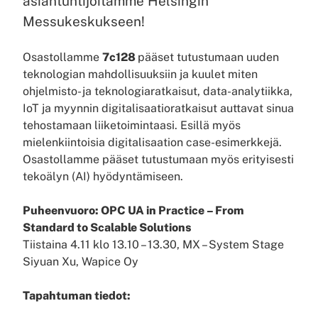
asiantuntijoitamme Helsingin
Messukeskukseen!
Osastollamme
7c128
pääset tutustumaan uuden
teknologian mahdollisuuksiin ja kuulet miten
ohjelmisto- ja teknologiaratkaisut, data-analytiikka,
IoT ja myynnin digitalisaatioratkaisut auttavat sinua
tehostamaan liiketoimintaasi. Esillä myös
mielenkiintoisia digitalisaation case-esimerkkejä.
Osastollamme pääset tutustumaan myös erityisesti
tekoälyn (AI) hyödyntämiseen.
Puheenvuoro: OPC UA in Practice – From
Standard to Scalable Solutions
Tiistaina 4.11 klo 13.10 – 13.30, MX – System Stage
Siyuan Xu, Wapice Oy
Tapahtuman tiedot: