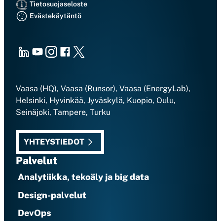
Tietosuojaseloste
Evästekäytäntö
LinkedIn
Youtube
Instagram
Facebook
X
Vaasa (HQ), Vaasa (Runsor), Vaasa (EnergyLab),
Helsinki, Hyvinkää, Jyväskylä, Kuopio, Oulu,
Seinäjoki, Tampere, Turku
YHTEYSTIEDOT
Palvelut
Analytiikka, tekoäly ja big data
Design-palvelut
DevOps