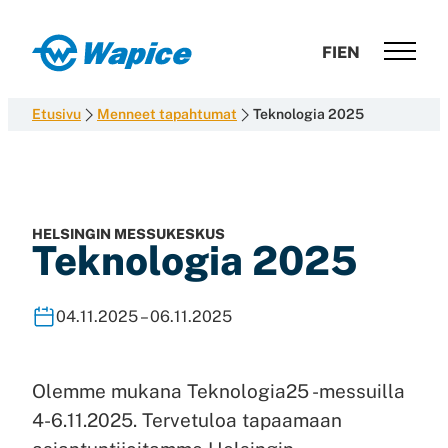
Siirry
suoraan
Wapice
FI
EN
sisältöön
Software
development
Etusivu
Menneet tapahtumat
Teknologia 2025
with
end-
to-
end
competence
HELSINGIN MESSUKESKUS
Teknologia 2025
04.11.2025 – 06.11.2025
Olemme mukana Teknologia25 -messuilla
4-6.11.2025. Tervetuloa tapaamaan