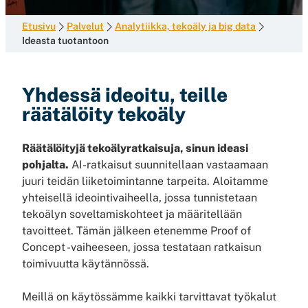
Etusivu
Palvelut
Analytiikka, tekoäly ja big data
Ideasta tuotantoon
Yhdessä ideoitu, teille
räätälöity tekoäly
Räätälöityjä tekoälyratkaisuja, sinun ideasi
pohjalta.
AI-ratkaisut suunnitellaan vastaamaan
juuri teidän liiketoimintanne tarpeita. Aloitamme
yhteisellä ideointivaiheella, jossa tunnistetaan
tekoälyn soveltamiskohteet ja määritellään
tavoitteet. Tämän jälkeen etenemme Proof of
Concept -vaiheeseen, jossa testataan ratkaisun
toimivuutta käytännössä.
Meillä on käytössämme kaikki tarvittavat työkalut