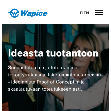
Siirry
suoraan
Wapice
FI
EN
sisältöön
Software
development
with
end-
to-
Ideasta tuotantoon
end
competence
Suunnittelemme ja toteutamme
tekoälyratkaisuja liiketoimintasi tarpeisiin
– ideoinnista Proof of Conceptiin ja
skaalautuvaan toteutukseen asti.