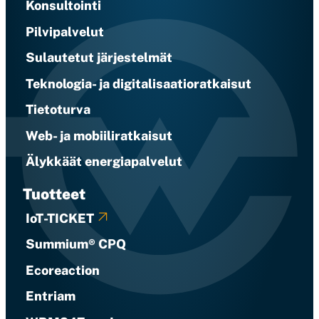
Konsultointi
Pilvipalvelut
Sulautetut järjestelmät
Teknologia- ja digitalisaatioratkaisut
Tietoturva
Web- ja mobiiliratkaisut
Älykkäät energiapalvelut
Tuotteet
IoT-TICKET
Summium® CPQ
Ecoreaction
Entriam