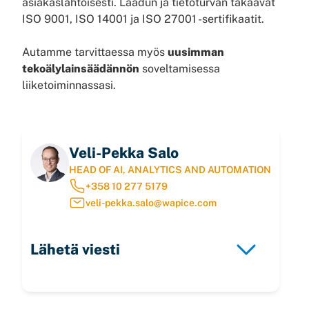
asiakaslähtöisesti.
Laadun ja tietoturvan takaavat
ISO 9001, ISO 14001 ja ISO 27001 -sertifikaatit.
Autamme tarvittaessa myös
uusimman
tekoälylainsäädännön
soveltamisessa
liiketoiminnassasi.
Veli-Pekka Salo
HEAD OF AI, ANALYTICS AND AUTOMATION
+358 10 277 5179
veli-pekka.salo@wapice.com
Lähetä viesti