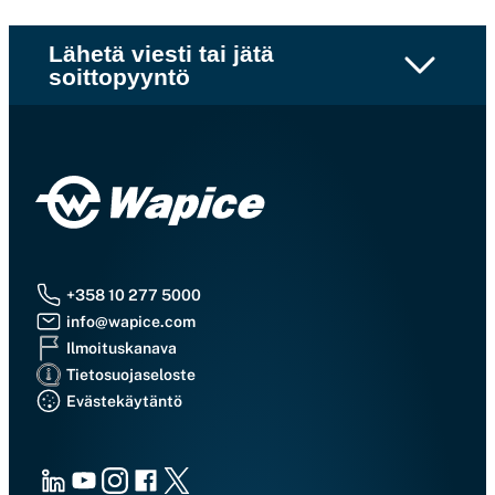
Lähetä viesti tai jätä
soittopyyntö
+358 10 277 5000
info@wapice.com
Ilmoituskanava
Tietosuojaseloste
Evästekäytäntö
LinkedIn
Youtube
Instagram
Facebook
X