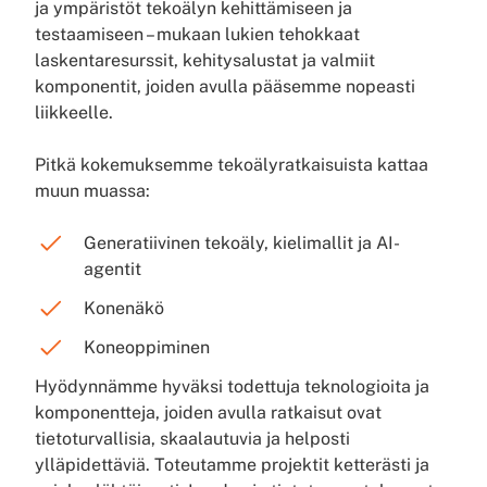
ja ympäristöt tekoälyn kehittämiseen ja
testaamiseen – mukaan lukien tehokkaat
laskentaresurssit, kehitysalustat ja valmiit
komponentit, joiden avulla pääsemme nopeasti
liikkeelle.
Pitkä kokemuksemme tekoälyratkaisuista kattaa
muun muassa:
Generatiivinen tekoäly, kielimallit ja AI-
agentit
Konenäkö
Koneoppiminen
Hyödynnämme hyväksi todettuja teknologioita ja
komponentteja, joiden avulla ratkaisut ovat
tietoturvallisia, skaalautuvia ja helposti
ylläpidettäviä. Toteutamme projektit ketterästi ja