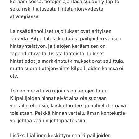
keräämisessä, tietojen ajantasaisuuden ylläpito
sekä riski liiallisesta hintalähtöisyydestä
strategiassa.
Lainsäädännölliset rajoitukset ovat erityisen
tärkeitä. Kilpailulaki kieltää kilpailijoiden välisen
hintayhteistyön, ja tietojen keräämisen on
tapahduttava laillisista lähteistä. Julkiset
hintatiedot ja markkinatutkimukset ovat sallittuja,
mutta suora tietojenvaihto kilpailijoiden kanssa ei
ole.
Toinen merkittävä rajoitus on tietojen laatu.
Kilpailijoiden hinnat eivät aina ole suoraan
vertailukelpoisia, koska tuotteet ja palvelut eroavat
toisistaan. Pelkkä hinnan vertailu ilman kontekstia
voi johtaa vääriin johtopäätöksiin.
Lisäksi liiallinen keskittyminen kilpailijoiden