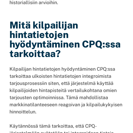
historiallisiin arvioihin.
Mitä kilpailijan
hintatietojen
hyödyntäminen CPQ:ssa
tarkoittaa?
Kilpailijan hintatietojen hyödyntäminen CPQ:ssa
tarkoittaa ulkoisten hintatietojen integroimista
tarjousprosessiin siten, että järjestelmä käyttää
kilpailijoiden hintapisteitä vertailukohtana omien
tarjousten optimoinnissa. Tämä mahdollistaa
markkinatilanteeseen reagoivan ja kilpailukykyisen
hinnoittelun.
Käytännössä tämä tarkoittaa, että CPQ-