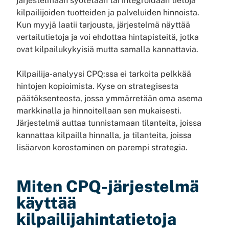
järjestelmään syötetään tai integroidaan tietoja
kilpailijoiden tuotteiden ja palveluiden hinnoista.
Kun myyjä laatii tarjousta, järjestelmä näyttää
vertailutietoja ja voi ehdottaa hintapisteitä, jotka
ovat kilpailukykyisiä mutta samalla kannattavia.
Kilpailija-analyysi CPQ:ssa ei tarkoita pelkkää
hintojen kopioimista. Kyse on strategisesta
päätöksenteosta, jossa ymmärretään oma asema
markkinalla ja hinnoitellaan sen mukaisesti.
Järjestelmä auttaa tunnistamaan tilanteita, joissa
kannattaa kilpailla hinnalla, ja tilanteita, joissa
lisäarvon korostaminen on parempi strategia.
Miten CPQ-järjestelmä
käyttää
kilpailijahintatietoja