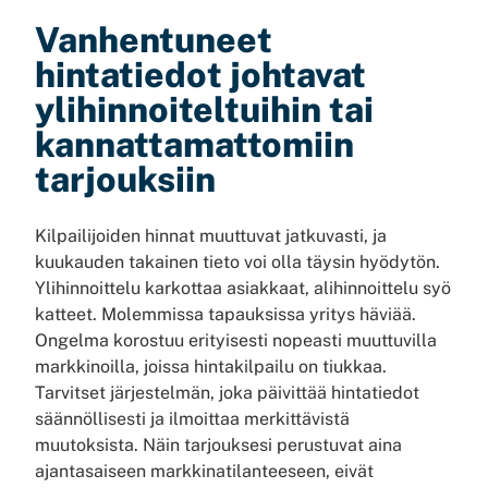
Vanhentuneet
hintatiedot johtavat
ylihinnoiteltuihin tai
kannattamattomiin
tarjouksiin
Kilpailijoiden hinnat muuttuvat jatkuvasti, ja
kuukauden takainen tieto voi olla täysin hyödytön.
Ylihinnoittelu karkottaa asiakkaat, alihinnoittelu syö
katteet. Molemmissa tapauksissa yritys häviää.
Ongelma korostuu erityisesti nopeasti muuttuvilla
markkinoilla, joissa hintakilpailu on tiukkaa.
Tarvitset järjestelmän, joka päivittää hintatiedot
säännöllisesti ja ilmoittaa merkittävistä
muutoksista. Näin tarjouksesi perustuvat aina
ajantasaiseen markkinatilanteeseen, eivät