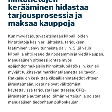
kerääminen hidastaa
tarjousprosessia ja
maksaa kauppoja
Kun myyjät joutuvat etsimään kilpailijoiden
hintatietoja käsin eri lähteistä, tarjouksen
laatiminen venyy tunneista päiviin. Sillä välin
kilpailija ehtii reagoida nopeammin ja viedä kaupan.
Manuaalinen prosessi johtaa myös
epäjohdonmukaisiin hinnoittelupäätöksiin, kun eri
myyjät tulkitsevat markkinatilannetta eri tavoin.
Ratkaisu on keskittää kilpailijahintatiedot yhteen
järjestelmään, josta ne ovat välittömästi
käytettävissä tarjousta laadittaessa. CPQ-
järjestelmä automatisoi tämän vertailun ja poistaa
manuaalisen tiedonhaun pullonkaulan.