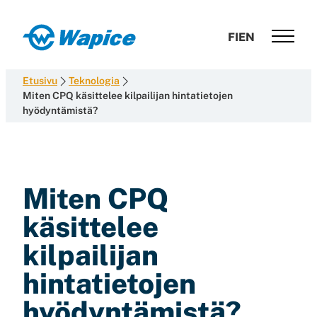
Siirry
suoraan
Wapice
FI
EN
sisältöön
Software
development
Etusivu
Teknologia
with
Miten CPQ käsittelee kilpailijan hintatietojen
hyödyntämistä?
end-
to-
end
competence
Miten CPQ
käsittelee
kilpailijan
hintatietojen
hyödyntämistä?