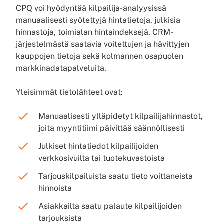
CPQ voi hyödyntää kilpailija-analyysissä
manuaalisesti syötettyjä hintatietoja, julkisia
hinnastoja, toimialan hintaindeksejä, CRM-
järjestelmästä saatavia voitettujen ja hävittyjen
kauppojen tietoja sekä kolmannen osapuolen
markkinadatapalveluita.
Yleisimmät tietolähteet ovat:
Manuaalisesti ylläpidetyt kilpailijahinnastot,
joita myyntitiimi päivittää säännöllisesti
Julkiset hintatiedot kilpailijoiden
verkkosivuilta tai tuotekuvastoista
Tarjouskilpailuista saatu tieto voittaneista
hinnoista
Asiakkailta saatu palaute kilpailijoiden
tarjouksista