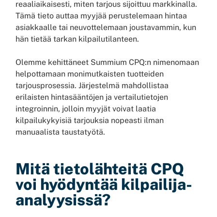
reaaliaikaisesti, miten tarjous sijoittuu markkinalla.
Tämä tieto auttaa myyjää perustelemaan hintaa
asiakkaalle tai neuvottelemaan joustavammin, kun
hän tietää tarkan kilpailutilanteen.
Olemme kehittäneet Summium CPQ:n nimenomaan
helpottamaan monimutkaisten tuotteiden
tarjousprosessia. Järjestelmä mahdollistaa
erilaisten hintasääntöjen ja vertailutietojen
integroinnin, jolloin myyjät voivat laatia
kilpailukykyisiä tarjouksia nopeasti ilman
manuaalista taustatyötä.
Mitä tietolähteitä CPQ
voi hyödyntää kilpailija-
analyysissä?