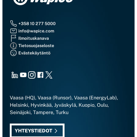
+358 10 277 5000
info@wapice.com
Ilmoituskanava
Tietosuojaseloste
Evästekäytäntö
LinkedIn
Youtube
Instagram
Facebook
X
Vaasa (HQ), Vaasa (Runsor), Vaasa (EnergyLab),
Helsinki, Hyvinkää, Jyväskylä, Kuopio, Oulu,
Seinäjoki, Tampere, Turku
YHTEYSTIEDOT