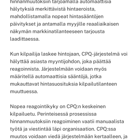
hinnanmuutoksiin tarjoamalla automaattisia
hälytyksiä merkittävistä hintaeroista,
mahdollistamalla nopeat hintasääntöjen
päivitykset ja antamalla myyjille reaaliaikaisen
näkymän markkinatilanteeseen tarjousta
laadittaessa.
Kun kilpailija laskee hintojaan, CPQ-järjestelmä voi
hälyttää asiasta myyntijohdon, joka päättää
reagoinnista. Järjestelmään voidaan myös
määritellä automaattisia sääntöjä, jotka
mukauttavat hintasuosituksia kilpailutilanteen
muuttuessa.
Nopea reagointikyky on CPQ:n keskeinen
kilpailuetu. Perinteisessä prosessissa
hinnanmuutoksiin reagoiminen vaatii manuaalista
työtä ja viestintää läpi organisaation. CPQ:ssa
muutos voidaan viedä järjestelmään kertaalleen, ja