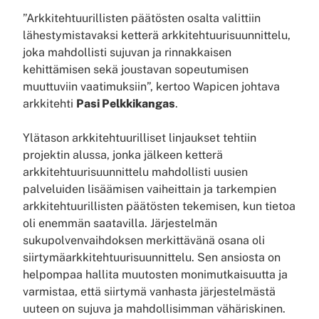
”Arkkitehtuurillisten päätösten osalta valittiin
lähestymistavaksi ketterä arkkitehtuurisuunnittelu,
joka mahdollisti sujuvan ja rinnakkaisen
kehittämisen sekä joustavan sopeutumisen
muuttuviin vaatimuksiin”, kertoo Wapicen johtava
arkkitehti
Pasi Pelkkikangas
.
Ylätason arkkitehtuurilliset linjaukset tehtiin
projektin alussa, jonka jälkeen ketterä
arkkitehtuurisuunnittelu mahdollisti uusien
palveluiden lisäämisen vaiheittain ja tarkempien
arkkitehtuurillisten päätösten tekemisen, kun tietoa
oli enemmän saatavilla. Järjestelmän
sukupolvenvaihdoksen merkittävänä osana oli
siirtymäarkkitehtuurisuunnittelu. Sen ansiosta on
helpompaa hallita muutosten monimutkaisuutta ja
varmistaa, että siirtymä vanhasta järjestelmästä
uuteen on sujuva ja mahdollisimman vähäriskinen.