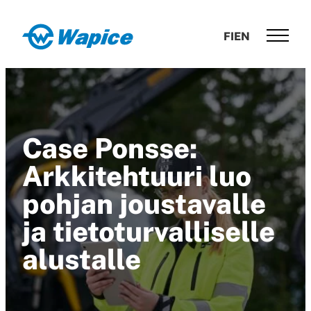
Siirry
suoraan
Wapice
FI
EN
sisältöön
Software
development
with
end-
to-
Case Ponsse:
end
competence
Arkkitehtuuri luo
pohjan joustavalle
ja tietoturvalliselle
alustalle