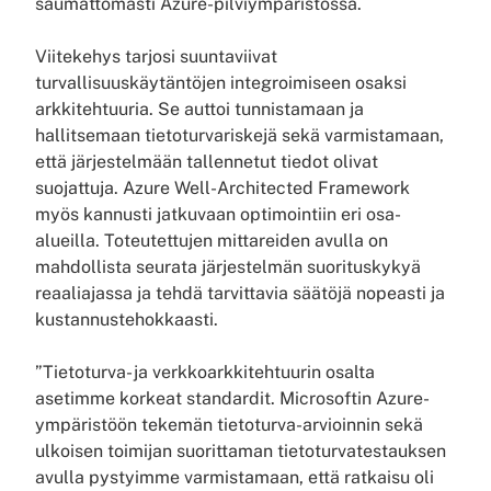
saumattomasti Azure-pilviympäristössä.
Viitekehys tarjosi suuntaviivat
turvallisuuskäytäntöjen integroimiseen osaksi
arkkitehtuuria. Se auttoi tunnistamaan ja
hallitsemaan tietoturvariskejä sekä varmistamaan,
että järjestelmään tallennetut tiedot olivat
suojattuja. Azure Well-Architected Framework
myös kannusti jatkuvaan optimointiin eri osa-
alueilla. Toteutettujen mittareiden avulla on
mahdollista seurata järjestelmän suorituskykyä
reaaliajassa ja tehdä tarvittavia säätöjä nopeasti ja
kustannustehokkaasti.
”Tietoturva- ja verkkoarkkitehtuurin osalta
asetimme korkeat standardit. Microsoftin Azure-
ympäristöön tekemän tietoturva-arvioinnin sekä
ulkoisen toimijan suorittaman tietoturvatestauksen
avulla pystyimme varmistamaan, että ratkaisu oli