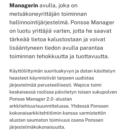
Managerin
avulla, joka on
metsäkoneyrittäjän toiminnan
hallinnointijärjestelmä. Ponsse Manager
on luotu yrittäjiä varten, jotta he saavat
tärkeää tietoa kalustostaan ja voivat
lisääntyneen tiedon avulla parantaa
toiminnan tehokkuutta ja tuottavuutta.
Käyttöliittymän suorituskyvyn ja datan käsittelyn
haasteet käynnistivät tarpeen uudistaa
järjestelmää perusteellisesti. Wapice toimi
keskeisessä roolissa päivitetyn toisen sukupolven
Ponsse Manager 2.0 -alustan
arkkitehtuurisuunnittelussa. Yhdessä Ponssen
kokonaisarkkitehtitiimin kanssa varmistettiin
alustan saumaton toimivuus osana Ponssen
järjestelmäkokonaisuutta.