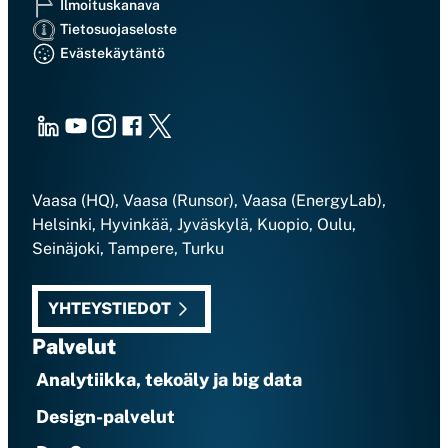
Ilmoituskanava
Tietosuojaseloste
Evästekäytäntö
LinkedIn
Youtube
Instagram
Facebook
X
Vaasa (HQ), Vaasa (Runsor), Vaasa (EnergyLab),
Helsinki, Hyvinkää, Jyväskylä, Kuopio, Oulu,
Seinäjoki, Tampere, Turku
YHTEYSTIEDOT
Palvelut
Analytiikka, tekoäly ja big data
Design-palvelut