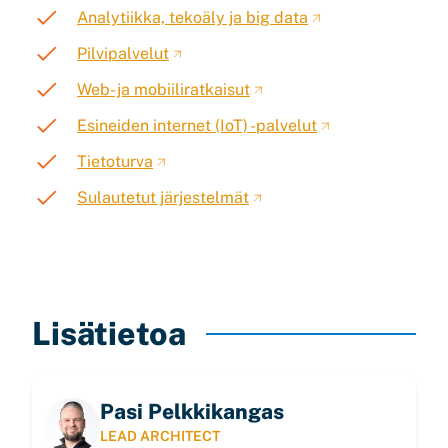
Analytiikka, tekoäly ja big data
Pilvipalvelut
Web- ja mobiili­ratkaisut
Esineiden internet (IoT) -palvelut
Tietoturva
Sulautetut järjestelmät
Lisätietoa
Pasi Pelkkikangas
LEAD ARCHITECT