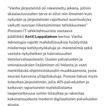
”Vanha järjestelmä oli rakennettu aikana, jolloin
skaalautuvuuden tarve ei ollut niin ilmeinen kuin
nykyään ja järjestelmän rajoittunut suorituskyky
vaikutti suoraan liiketoiminnan tehokkuuteen”
Ponssen IT-arkkitehtuurista vastaava
päällikkö
Antti Lappalainen
kertoo. Vanha
teknologia rajoitti mahdollisuuksia hyödyntää
moderneja kehitystyökaluja ja -menetelmiä sekä
vastata nykyhetken ja tulevaisuuden
tietoturvahaasteisiin. Uusien palveluiden ja
ominaisuuksien lisääminen oli hidasta ja vaati
merkittävää ohjelmistokoodin muokkaamista, josta
seurasi kasvavia ylläpitokuluja. Ponsse halusi myös
toteuttaa järjestelmän, jolla API-palveluiden ja
kattavan raportoinnin mahdollistama
laajennettavuus voitiin toteuttaa ja rakentaa
kokonaisuudesta moderni digitaalisten palveluiden
alusta.