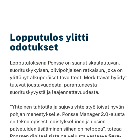
Lopputulos ylitti
odotukset
Lopputuloksena Ponsse on saanut skaalautuvan,
suorituskykyisen, pilvipohjaisen ratkaisun, joka on
ylittänyt alkuperäiset tavoitteet. Merkittävät hyödyt
tulevat joustavuudesta, parantuneesta
suorituskyvystä ja laajennettavuudesta.
”Yhteinen tahtotila ja sujuva yhteistyö loivat hyvän
pohjan menestykselle. Ponsse Manager 2.0 -alusta
on teknologisesti edistyksellinen ja uusien
palveluiden lisääminen siihen on helppoa”, toteaa
Ponssen digitaalisista palveluista vastaava
Sara-