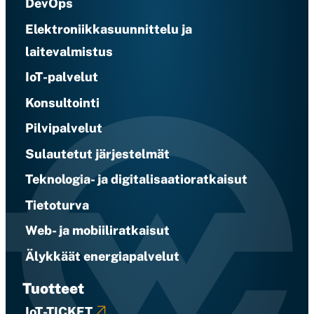
DevOps
Elektroniikkasuunnittelu ja
laitevalmistus
IoT-palvelut
Konsultointi
Pilvipalvelut
Sulautetut järjestelmät
Teknologia- ja digitalisaatioratkaisut
Tietoturva
Web- ja mobiiliratkaisut
Älykkäät energiapalvelut
Tuotteet
IoT-TICKET