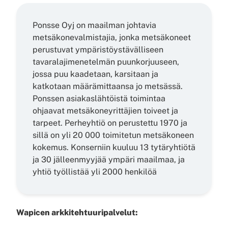
Ponsse Oyj on maailman johtavia
metsäkonevalmistajia, jonka metsäkoneet
perustuvat ympäristöystävälliseen
tavaralajimenetelmän puunkorjuuseen,
jossa puu kaadetaan, karsitaan ja
katkotaan määrämittaansa jo metsässä.
Ponssen asiakaslähtöistä toimintaa
ohjaavat metsäkoneyrittäjien toiveet ja
tarpeet. Perheyhtiö on perustettu 1970 ja
sillä on yli 20 000 toimitetun metsäkoneen
kokemus. Konserniin kuuluu 13 tytäryhtiötä
ja 30 jälleenmyyjää ympäri maailmaa, ja
yhtiö työllistää yli 2000 henkilöä
Wapicen arkkitehtuuripalvelut: