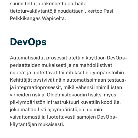
suunniteltu ja rakennettu parhaita
tietoturvakäytäntöjä noudattaen”, kertoo Pasi
Pelkkikangas Wapicelta.
DevOps
Automatisoidut prosessit otettiin käyttöön DevOps-
periaatteiden mukaisesti ja ne mahdollistivat
nopeat ja luotettavat toimitukset eri ympäristöihin.
Kehittäjät pystyivät näin automatisoimaan testaus-
ja integraatioprosessit, mikä vähensi inhimillisten
virheiden riskiä. Ohjelmistokoodin lisäksi myös
pilviympäristön infrastruktuuri kuvattiin koodilla,
joka mahdollisti ajoympäristöjen luonnin
vaivattomasti ja luotettavasti samojen DevOps-
käytäntöjen mukaisesti.