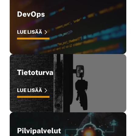
DevOps
LUE LISÄÄ
Tietoturva
LUE LISÄÄ
Pilvipalvelut